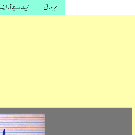
واد
سرِ ورق
نیٹ، جے آر ایف 
ر
ائیں۔