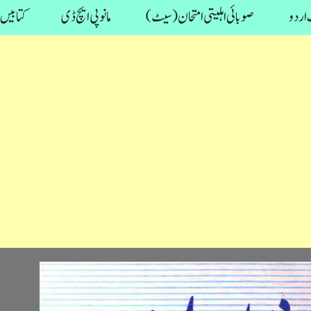
اردو
صوبائی اہلیتی امتحان (سیٹ)
مانو پی ایچ ڈی
کتابیں