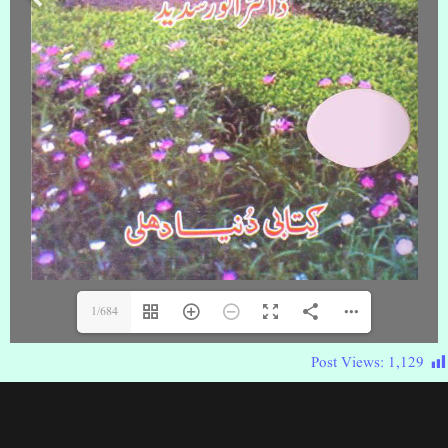
1/684
Post Views:
1,129