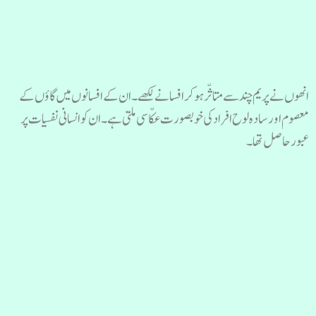
انھوں نےپریم چند سے متاثّرہوکر افسانے لکھے۔ ان کے افسانوں میں گاؤں کے
معصوم اور سادہ لوح افراد کی خوبصورت عکّاسی ملتی ہے۔ ان کو انسانی نفسیات پر
عبور حاصل تھا۔