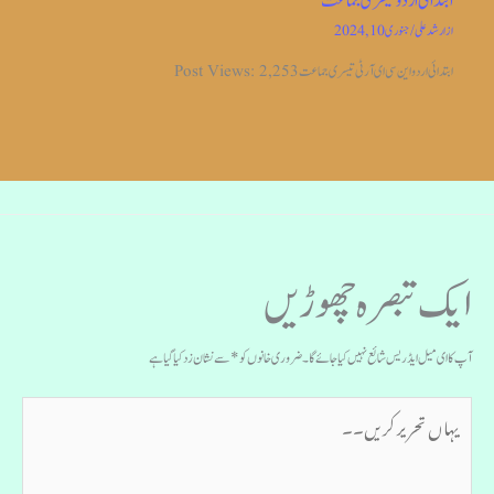
ابتدائی اردو تیسری جماعت
از
ارشد علی
/
جنوری 10, 2024
ابتدائی اردو این سی ای آر ٹی تیسری جماعت Post Views: 2,253
ایک تبصرہ چھوڑیں
آپ کا ای میل ایڈریس شائع نہیں کیا جائے گا۔
ضروری خانوں کو
*
سے نشان زد کیا گیا ہے
یہاں
تحریر
کریں۔۔