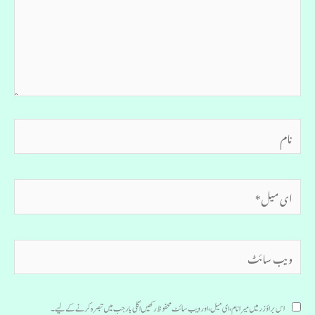
نام
ای
میل*
ویب
سائٹ
اس براؤزر میں میرا نام، ای میل، اور ویب سائٹ محفوظ رکھیں اگلی بار جب میں تبصرہ کرنے کےلیے۔