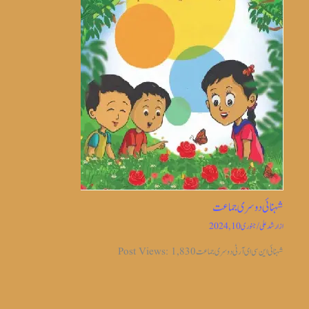
شہنائی دوسری جماعت
از
ارشد علی
/
جنوری 10, 2024
شہنائی این سی ای آر ٹی دوسری جماعت Post Views: 1,830