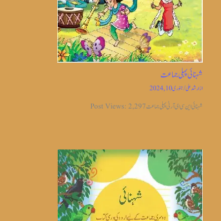
شہنائی پہلی جماعت
از
ارشد علی
/
جنوری 10, 2024
شہنائی این سی ای آر ٹی پہلی جماعت Post Views: 2,297