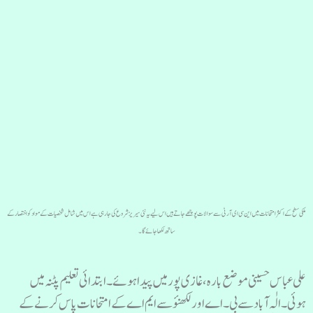
ملکی سطح کے اکثر امتحانات میں این سی ای آر ٹی سے سوالات پوچھے جاتے ہیں اس لیے یہ نئی سیریز شروع کی جا رہی ہے اس میں شامل شخصیات کے مواد کو اختصار کے
ساتھ لکھا جائے گا۔
علی عباس حسینی موضع بارہ، غازی پور میں پیدا ہوئے۔ ابتدائی تعلیم پٹنہ میں
ہوئی۔ الٰہ آباد سے بی۔ اے اور لکھنؤ سے ایم اے کے امتحانات پاس کرنے کے