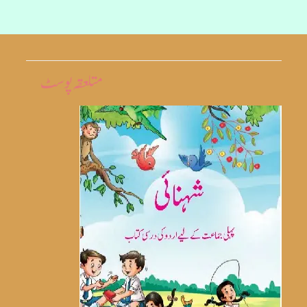
متلعقہ پوسٹ