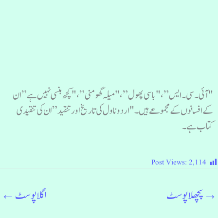
"آئی ۔سی۔ ایس”، "باسی پھول”، "میلہ گھومنی”، "کچھ ہنسی نہیں ہے” ان
کے افسانوں کے مجموعے ہیں۔ "اردو ناول کی تاریخ اور تنقید” ان کی تنقیدی
کتاب ہے۔
Post Views:
2,114
→
پچھلا پوسٹ
اگلا پوسٹ
←