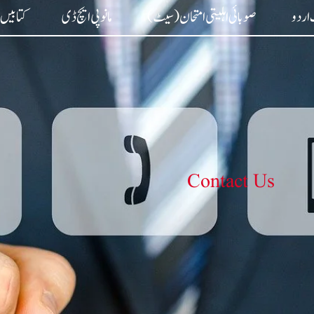
اردو
صوبائی اہلیتی امتحان (سیٹ)
مانو پی ایچ ڈی
کتابیں
Contact Us