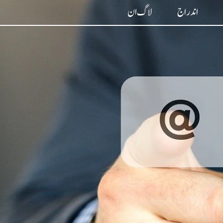
اندراج
لاگ ان