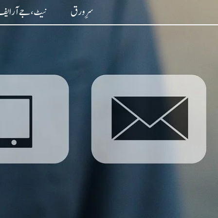
واد
سرِ ورق
نیٹ، جے آر ایف 
ر
ائیں۔