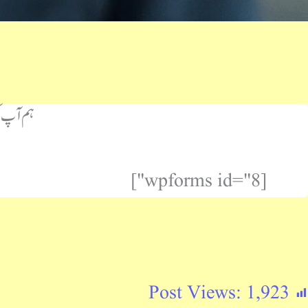
ہم آپ ک
[wpforms id="8"]
Post Views:
1,923