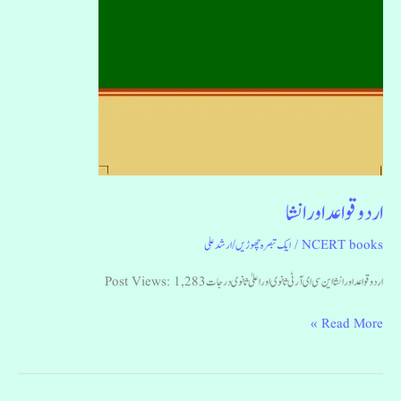
اردو قواعد اور انشا
NCERT books
/
ایک تبصرہ چھوڑیں
/
ارشد علی
اردو قواعد اور انشا این سی ای آر ٹی ثانوی اور اعلیٰ ثانوی درجات Post Views: 1,283
Read More »