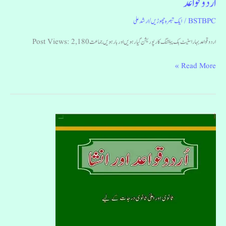
اردو قواعد
BSTBPC
/
ایک تبصرہ چھوڑیں
/
ارشد علی
اردو قواعد بہار اسٹیٹ بک پبلشنگ کارپوریشن گیارہویں اور بارہویں جماعت Post Views: 2,180
Read More »
اردو
قواعد
اور
انشا