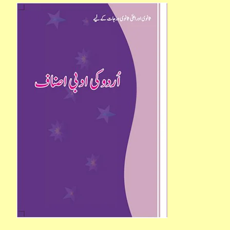
اردو
کی
ادبی
اصناف