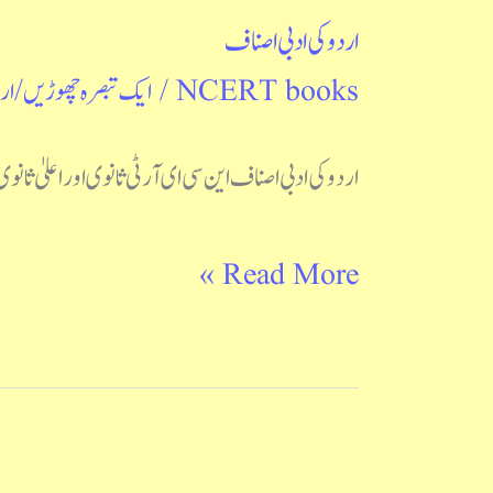
اردو کی ادبی اصناف
NCERT books
/
ایک تبصرہ چھوڑیں
/
ار
اردو کی ادبی اصناف این سی ای آر ٹی ثانوی اور اعلیٰ ثانوی درجات  985
Read More »