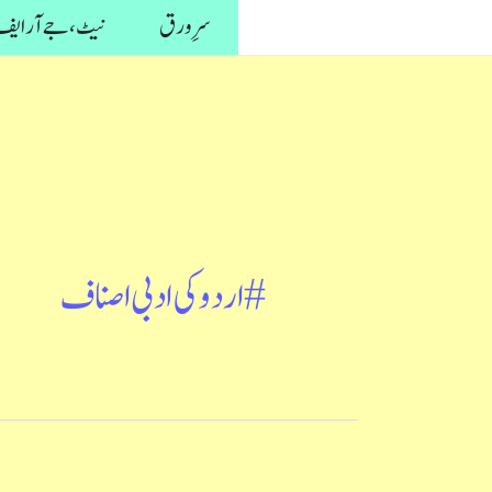
واد
سرِ ورق
نیٹ، جے آر ایف 
ر
ائیں۔
#اردو کی ادبی اصناف