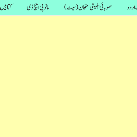
اردو
صوبائی اہلیتی امتحان (سیٹ)
مانو پی ایچ ڈی
کتابیں