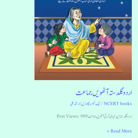
اردو گلدستہ آٹھویں جماعت
NCERT books
/
ایک تبصرہ چھوڑیں
/
ارشد علی
اردو گلدستہ این سی ای آر ٹی آٹھویں جماعت Post Views: 999
Read More »