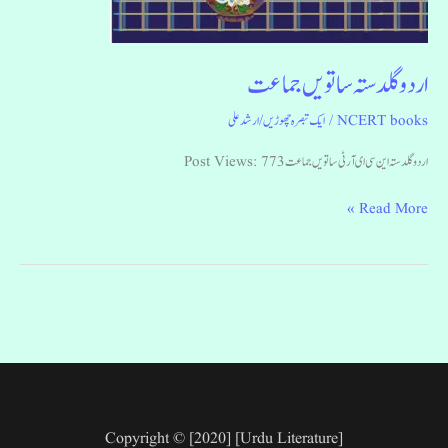
اردو گلدستہ ساتویں جماعت
NCERT books
/
ایک تبصرہ چھوڑیں
/
ارشد علی
اردو گلدستہ این سی ای آر ٹی ساتویں جماعت Post Views: 773
Read More »
Copyright © [2020] [Urdu Literature]