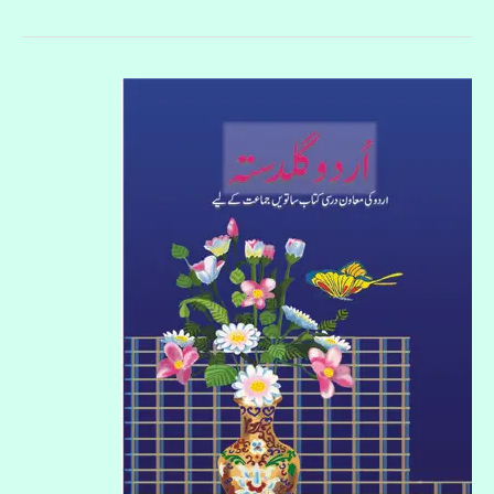
اردو
گلدستہ
ساتویں
جماعت