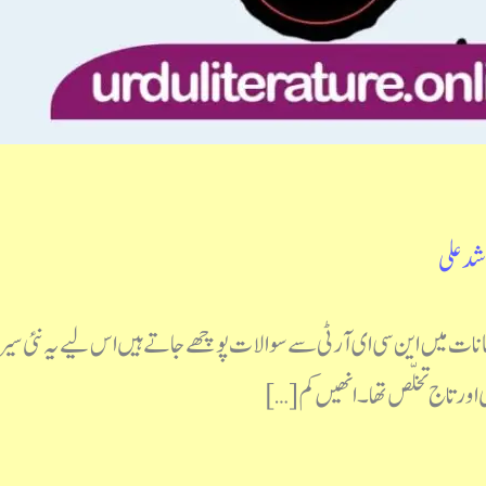
شد علی
1970 ملکی سطح کے اکثر امتحانات میں این سی ای آر ٹی سے سوالات پوچھے جاتے ہیں اس 
ی اور تاج تخلّص تھا۔ انھیں کم […]