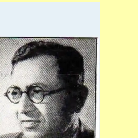
امتیاز
علی
تاج