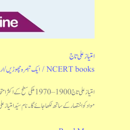
امتیاز علی تاج
NCERT books
/
ایک تبصرہ چھوڑیں
/
ار
امتیاز علی تاج 1900 – 
مواد کو اختصار کے ساتھ لکھا جائے گا۔ نام سیّد امتیاز عل