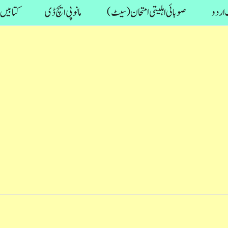
اردو
صوبائی اہلیتی امتحان (سیٹ)
مانو پی ایچ ڈی
کتابیں