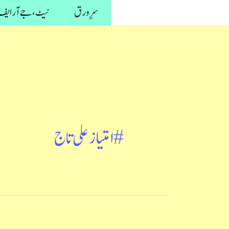
واد
سرِ ورق
نیٹ، جے آر ایف 
ر
ائیں۔
#امتیاز علی تاج