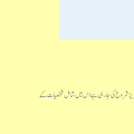
لیے یہ نئی سیریز شروع کی جا رہی ہے اس میں شامل شخصیات کے