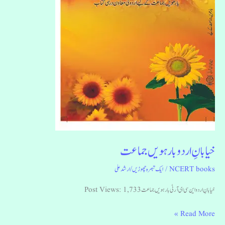
خیابانِ اردو بارہویں جماعت
NCERT books
/
ایک تبصرہ چھوڑیں
/
ارشد علی
خیابانِ اردو این سی ای آر ٹی بارہویں جماعت Post Views: 1,733
Read More »