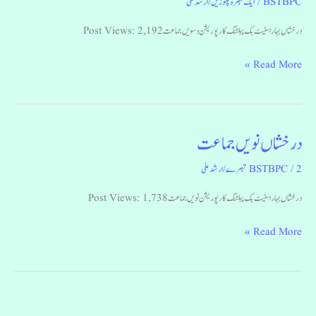
BSTBPC
/
ایک تبصرہ چھوڑیں
/
ارشد علی
درخشاں بہار اسٹیٹ بک پبلشنگ کارپوریشن دسویں جماعت Post Views: 2,192
Read More »
درخشاں نویں جماعت
درخشاں
نویں
2 تبصرے
/
BSTBPC
/
ارشد علی
جماعت
درخشاں بہار اسٹیٹ بک پبلشنگ کارپوریشن نویں جماعت Post Views: 1,738
Read More »