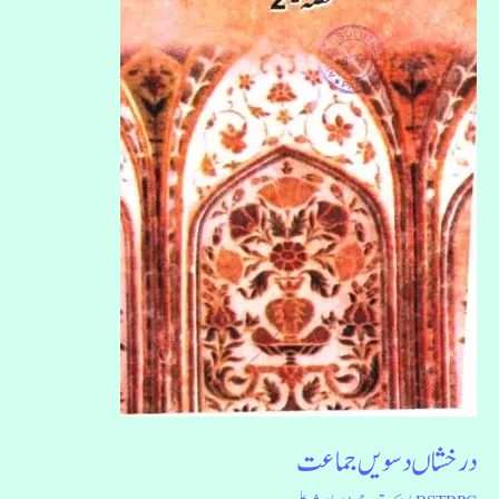
درخشاں دسویں جماعت