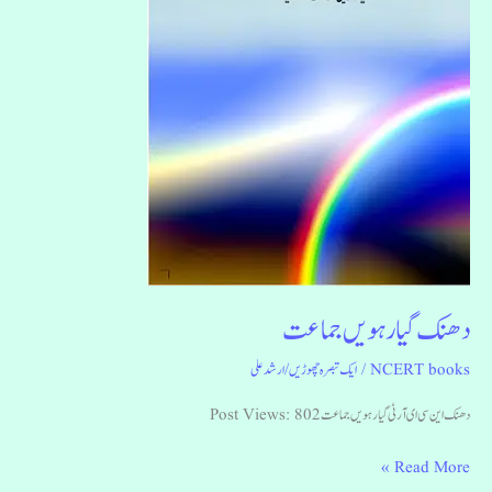
دھنک گیارہویں جماعت
NCERT books
/
ایک تبصرہ چھوڑیں
/
ارشد علی
دھنک این سی ای آر ٹی گیارہویں جماعت Post Views: 802
Read More »