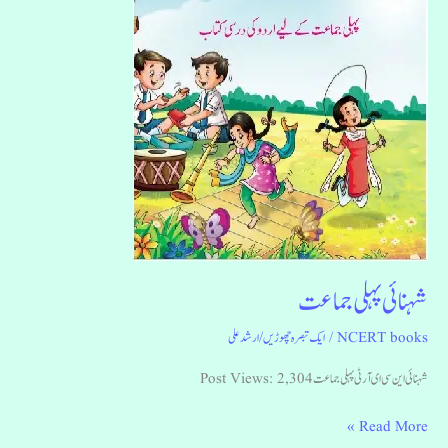
شہنائی پہلی جماعت
NCERT books
/
ایک تبصرہ چھوڑیں
/
ارشد علی
شہنائی این سی ای آر ٹی پہلی جماعت Post Views: 2,304
Read More »