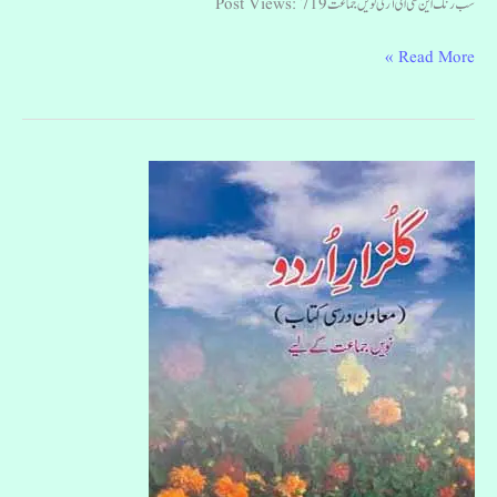
سب رنگ این سی ای آر ٹی نویں جماعت Post Views: 719
Read More »
گلزارِ
اردو
نویں
جماعت