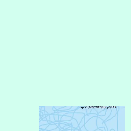
سب
رنگ
نویں