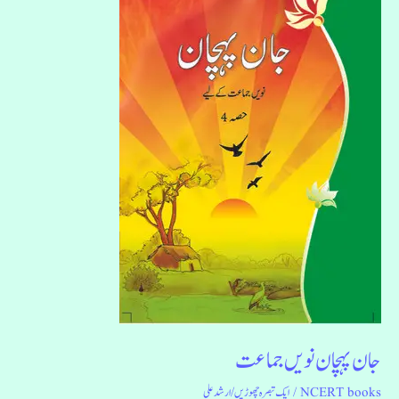
نویں
جماعت
جان پہچان نویں جماعت
NCERT books
/
ایک تبصرہ چھوڑیں
/
ارشد علی