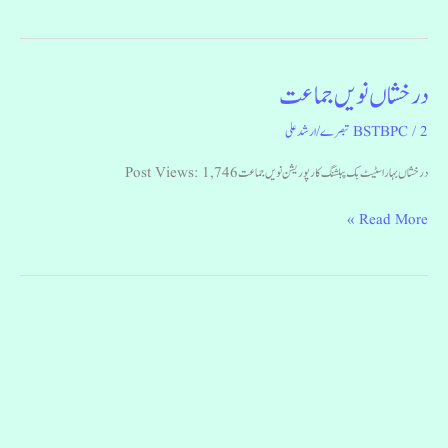
درخشاں نویں جماعت
درخشاں
نویں
2 تبصرے
/
BSTBPC
/
ارشد علی
جماعت
درخشاں بہار اسٹیٹ بک پبلشنگ کارپوریشن نویں جماعت Post Views: 1,746
Read More »