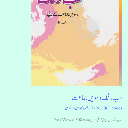
سب رنگ دسویں جماعت
NCERT books
/
ایک تبصرہ چھوڑیں
/
ارشد علی
سب رنگ این سی ای آر ٹی دسویں جماعت Post Views: 808