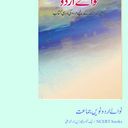
جماعت
نوائے اردو نویں جماعت
NCERT books
/
ایک تبصرہ چھوڑیں
/
ارشد علی