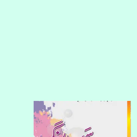
سب
رنگ
دسویں
جماعت