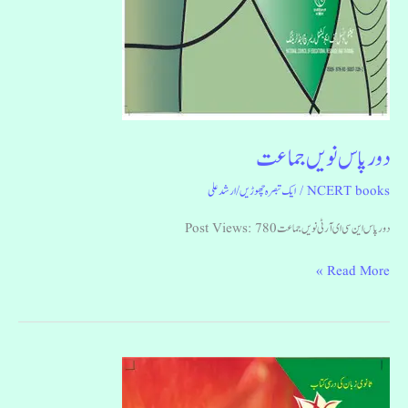
دور پاس نویں جماعت
NCERT books
/
ایک تبصرہ چھوڑیں
/
ارشد علی
دور پاس این سی ای آر ٹی نویں جماعت Post Views: 780
Read More »
جان
پہچان