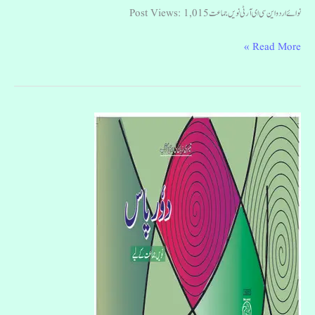
نوائے اردو این سی ای آر ٹی نویں جماعت Post Views: 1,015
Read More »
دور
پاس
نویں
جماعت