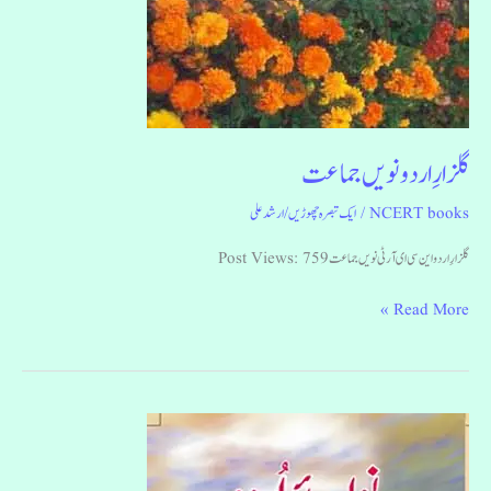
گلزارِ اردو نویں جماعت
NCERT books
/
ایک تبصرہ چھوڑیں
/
ارشد علی
گلزارِ اردو این سی ای آر ٹی نویں جماعت Post Views: 759
Read More »
نوائے
اردو
نویں