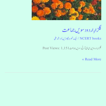
گلزارِ اردو دسویں جماعت
NCERT books
/
ایک تبصرہ چھوڑیں
/
ارشد علی
گلزارِ اردو این سی ای آر ٹی دسویں جماعت Post Views: 1,151
Read More »