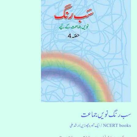
جماعت
سب رنگ نویں جماعت
NCERT books
/
ایک تبصرہ چھوڑیں
/
ارشد علی