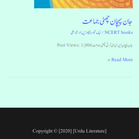
جان پہچان چھٹی جماعت
NCERT books
/
ایک تبصرہ چھوڑیں
/
ارشد علی
جان پہچان این سی ای آر ٹی چھٹی جماعت Post Views: 1,006
Read More »
Copyright © [2020] [Urdu Literature]