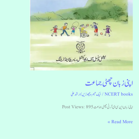
اپنی زبان چھٹی جماعت
NCERT books
/
ایک تبصرہ چھوڑیں
/
ارشد علی
اپنی زبان این سی ای آر ٹی چھٹی جماعت Post Views: 895
Read More »