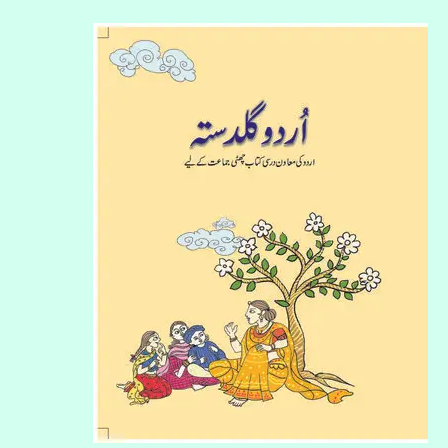
اردو
گلدستہ
چھٹی
جماعت