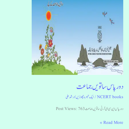
دور پاس ساتویں جماعت
NCERT books
/
ایک تبصرہ چھوڑیں
/
ارشد علی
دور پاس این سی ای آر ٹی ساتویں جماعت Post Views: 763
Read More »