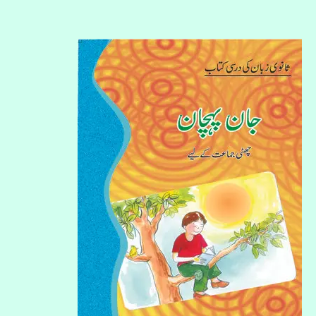
جان
پہچان
چھٹی
جماعت