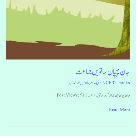
جان پہچان ساتویں جماعت
NCERT books
/
ایک تبصرہ چھوڑیں
/
ارشد علی
جان پہچان این سی ای آر ٹی ساتویں جماعت Post Views: 911
Read More »