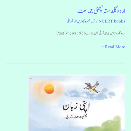
اردو گلدستہ چھٹی جماعت
NCERT books
/
ایک تبصرہ چھوڑیں
/
ارشد علی
اردو گلدستہ این سی ای آر ٹی چھٹی جماعت Post Views: 936
Read More »
اپنی
زبان
چھٹی
جماعت