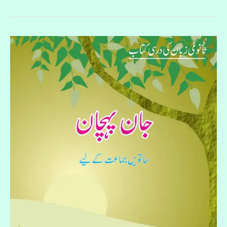
جان
پہچان
ساتویں
جماعت