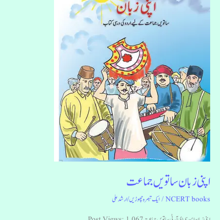
اپنی زبان ساتویں جماعت
NCERT books
/
ایک تبصرہ چھوڑیں
/
ارشد علی
اپنی زبان این سی ای آر ٹی ساتویں جماعت Post Views: 1,067