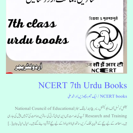
NCERT 7th Urdu Books
NCERT books
/
ایک تبصرہ چھوڑیں
/
ارشد علی
نیشنل کونسل آف ایجوکیشنل ریسرچ ایند ٹریننگ سینٹر National Council of Educational
Research and Training آپ کی خدمت میں این سی ای آر ٹی کی ساتویں جماعت کی کتابیں پیش کی جارہی
ہیں۔مطالعہ کے لیے نیچے کے بٹن پر کلک کریں ساتھ ہی ڈاؤن لوڈ کے لیے نیچے آپشن دیئے گئے ہیں۔ خیال خیال جان […]