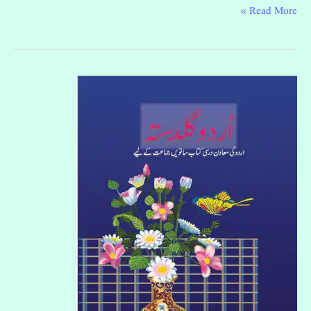
Read More »
اردو
گلدستہ
ساتویں
جماعت