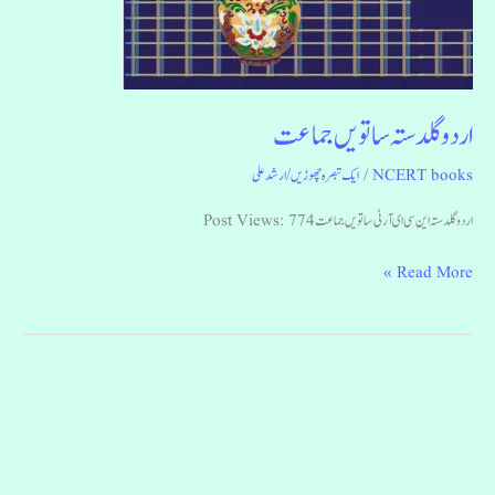
اردو گلدستہ ساتویں جماعت
NCERT books
/
ایک تبصرہ چھوڑیں
/
ارشد علی
اردو گلدستہ این سی ای آر ٹی ساتویں جماعت Post Views: 774
Read More »