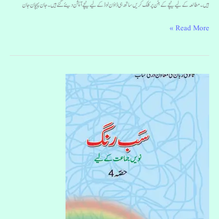
ہیں۔مطالعہ کے لیے نیچے کے بٹن پر کلک کریں ساتھ ہی ڈاؤن لوڈ کے لیے نیچے آپشن دیئے گئے ہیں۔ جان پہچان جان
Read More »
سب
رنگ
نویں
جماعت