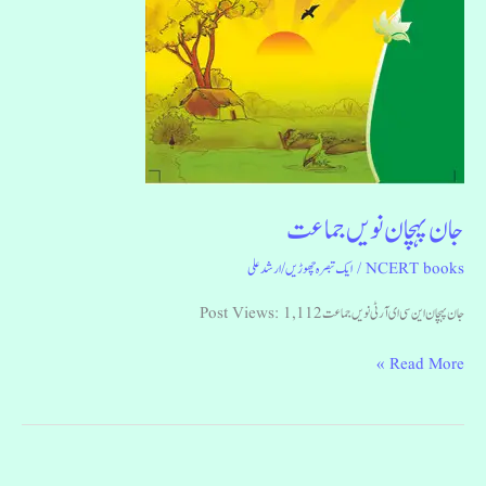
جان پہچان نویں جماعت
NCERT books
/
ایک تبصرہ چھوڑیں
/
ارشد علی
جان پہچان این سی ای آر ٹی نویں جماعت Post Views: 1,112
Read More »