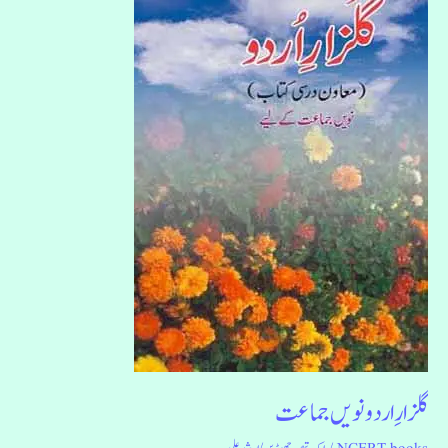
نویں
جماعت
گلزارِ اردو نویں جماعت