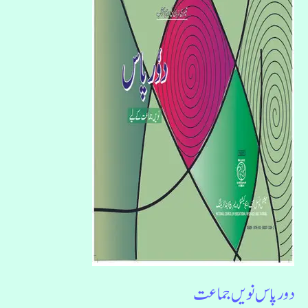
پاس
نویں
جماعت
دور پاس نویں جماعت