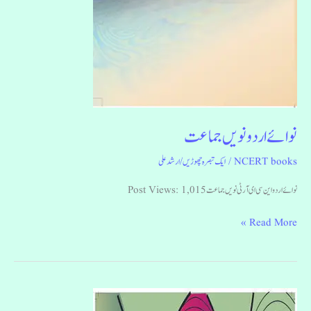
نوائے اردو نویں جماعت
NCERT books
/
ایک تبصرہ چھوڑیں
/
ارشد علی
نوائے اردو این سی ای آر ٹی نویں جماعت Post Views: 1,015
Read More »
دور