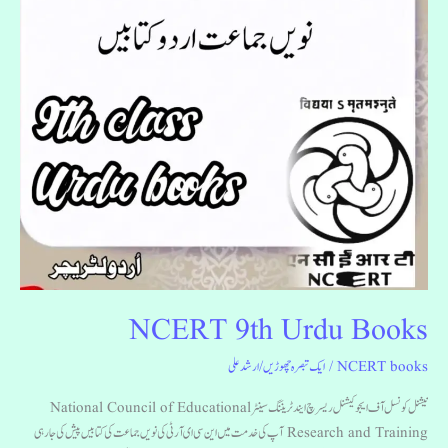
NCERT 9th Urdu Books
NCERT books
/
ایک تبصرہ چھوڑیں
/
ارشد علی
نیشنل کونسل آف ایجوکیشنل ریسرچ ایند ٹریننگ سینٹر National Council of Educational
Research and Training آپ کی خدمت میں این سی ای آر ٹی کی نویں جماعت کی کتابیں پیش کی جارہی