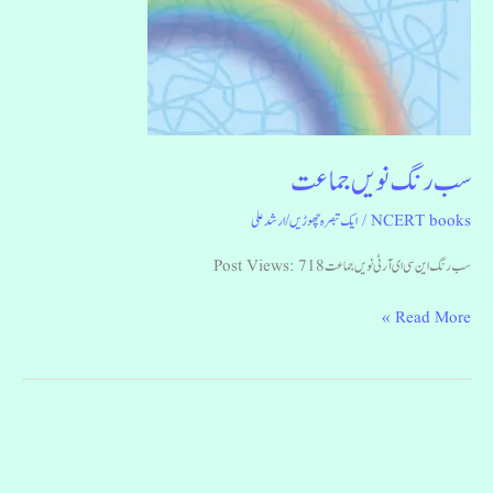
سب رنگ نویں جماعت
NCERT books
/
ایک تبصرہ چھوڑیں
/
ارشد علی
سب رنگ این سی ای آر ٹی نویں جماعت Post Views: 718
Read More »