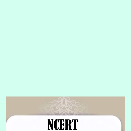
NCERT
9th
Urdu
Books