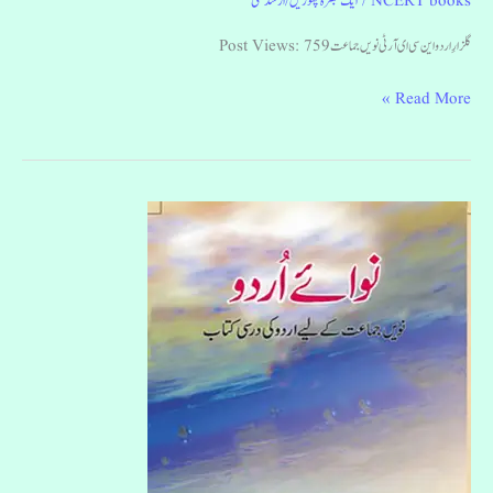
NCERT books
/
ایک تبصرہ چھوڑیں
/
ارشد علی
گلزارِ اردو این سی ای آر ٹی نویں جماعت Post Views: 759
Read More »
نوائے
اردو
نویں
جماعت