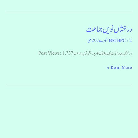
درخشاں نویں جماعت
درخشاں
نویں
2 تبصرے
/
BSTBPC
/
ارشد علی
جماعت
درخشاں بہار اسٹیٹ بک پبلشنگ کارپوریشن نویں جماعت Post Views: 1,737
Read More »