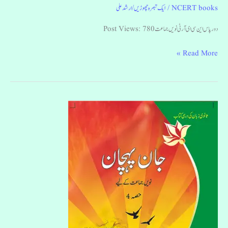
NCERT books
/
ایک تبصرہ چھوڑیں
/
ارشد علی
دور پاس این سی ای آر ٹی نویں جماعت Post Views: 780
Read More »
جان
پہچان
نویں
جماعت