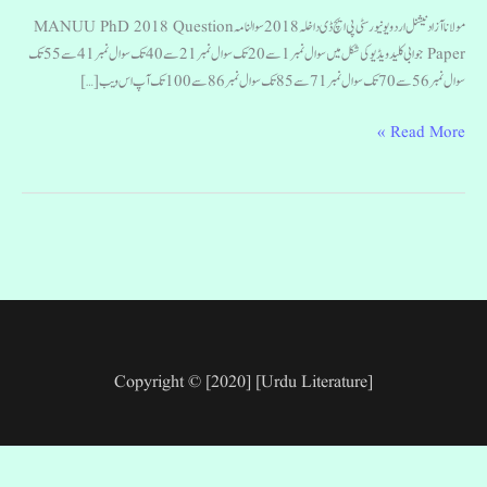
Paper
مولانا آزاد نیشنل اردو یونیورسٹی پی ایچ ڈی داخلہ 2018 سوالنامہ MANUU PhD 2018 Question
Paper جوابی کلید ویڈیو کی شکل میں سوال نمبر1 سے 20 تک سوال نمبر21 سے 40 تک سوال نمبر41 سے 55 تک
سوال نمبر56 سے 70 تک سوال نمبر71 سے 85 تک سوال نمبر86 سے 100 تک آپ اس ویب […]
Read More »
Copyright © [2020] [Urdu Literature]