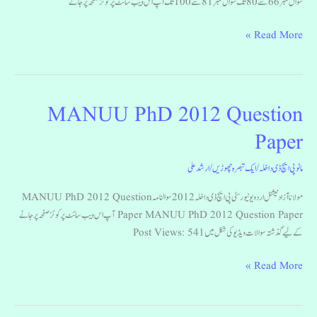
سوال نمبر66 سے 80 تک سوال نمبر81 سے 100 تک آپ اس ویب سائٹ پرکوئز صفحہ پر جانے
Read More »
MANUU PhD 2012 Question
MANUU
PhD
Paper
2012
Question
مانو پی ایچ ڈی داخلہ
/
ایک تبصرہ چھوڑیں
/
ارشد علی
Paper
مولانا آزاد نیشنل اردو یونیورسٹی پی ایچ ڈی داخلہ 2012 سوالنامہ MANUU PhD 2012 Question
Paper MANUU PhD 2012 Question Paper آپ اس ویب سائٹ پرکوئز صفحہ پر جانے
کے لیے گذشتہ سوالات ویڈیو کی شکل میں Post Views: 541
Read More »