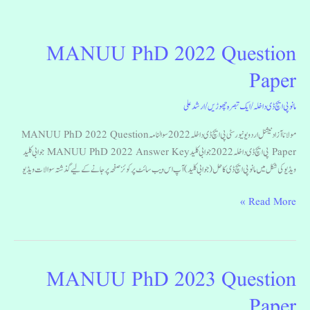
MANUU PhD 2022 Question
MANUU
PhD
Paper
2022
Question
مانو پی ایچ ڈی داخلہ
/
ایک تبصرہ چھوڑیں
/
ارشد علی
Paper
مولانا آزاد نیشنل اردو یونیورسٹی پی ایچ ڈی داخلہ 2022 سوالنامہ MANUU PhD 2022 Question
Paper پی ایچ ڈی داخلہ 2022 جوابی کلید MANUU PhD 2022 Answer Key جوابی کلید
ویڈیو کی شکل میں مانو پی ایچ ڈی کا حل (جوابی کلید) آپ اس ویب سائٹ پرکوئز صفحہ پر جانے کے لیے گذشتہ سوالات ویڈیو
Read More »
MANUU PhD 2023 Question
MANUU
PhD
Paper
2023