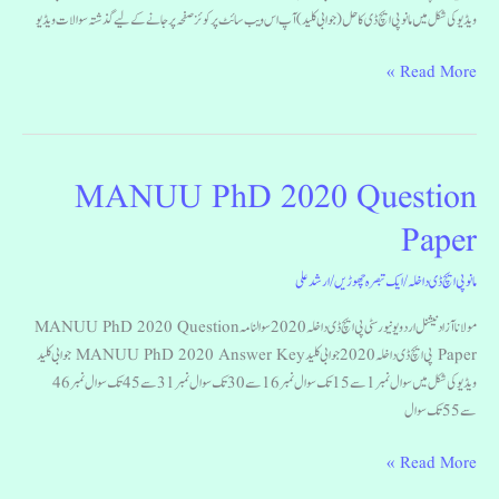
ویڈیو کی شکل میں مانو پی ایچ ڈی کا حل (جوابی کلید) آپ اس ویب سائٹ پرکوئز صفحہ پر جانے کے لیے گذشتہ سوالات ویڈیو
Read More »
MANUU PhD 2020 Question
MANUU
PhD
Paper
2020
Question
مانو پی ایچ ڈی داخلہ
/
ایک تبصرہ چھوڑیں
/
ارشد علی
Paper
مولانا آزاد نیشنل اردو یونیورسٹی پی ایچ ڈی داخلہ 2020 سوالنامہ MANUU PhD 2020 Question
Paper پی ایچ ڈی داخلہ 2020 جوابی کلید MANUU PhD 2020 Answer Key جوابی کلید
ویڈیو کی شکل میں سوال نمبر1 سے 15 تک سوال نمبر16 سے 30 تک سوال نمبر31 سے 45 تک سوال نمبر46
سے 55 تک سوال
Read More »