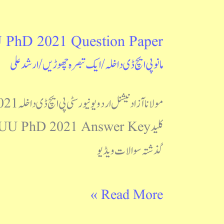
hD 2021 Question Paper
MANUU
مانو پی ایچ ڈی داخلہ
/
ایک تبصرہ چھوڑیں
/
ارشد علی
PhD
2021
Question
Paper
گذشتہ سوالات ویڈیو
Read More »