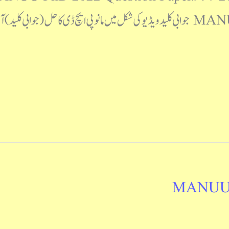
کلید MANUU PhD 2022 Answer Key جوابی کلید ویڈیو کی شکل میں مانو پی ایچ ڈی ک
MANUU P