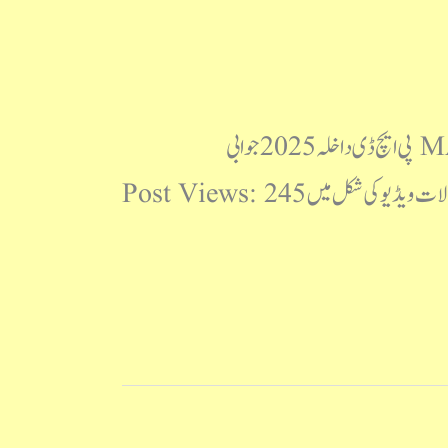
مولانا آزاد نیشنل اردو یونیورسٹی پی ایچ ڈی داخلہ 2025 سوالنامہ MANUU PhD 2025 Question Paper پی ایچ ڈی داخلہ 2025 جوابی