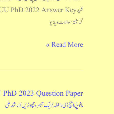
Question
Paper
گذشتہ سوالات ویڈیو
Read More »
hD 2023 Question Paper
MANUU
مانو پی ایچ ڈی داخلہ
/
ایک تبصرہ چھوڑیں
/
ارشد علی
PhD