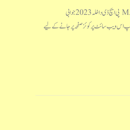
مولانا آزاد نیشنل اردو یونیورسٹی پی ایچ ڈی داخلہ 2023 سوالنامہ MANUU PhD 2023 Question Paper پی ایچ ڈی داخلہ 2023 جوابی
ا حل (جوابی کلید) آپ اس ویب سائٹ پرکوئز صفحہ پر جانے کے لیے