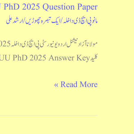
hD 2025 Question Paper
MANUU
مانو پی ایچ ڈی داخلہ
/
ایک تبصرہ چھوڑیں
/
ارشد علی
PhD
2025
Question
کلید MANUU PhD 2025 Answer Key آپ اس ویب سائٹ پرکوئز صفحہ پر جانے کے لیے گذشتہ سوالات ویڈیو کی شکل میں Post Views: 245
Paper
Read More »