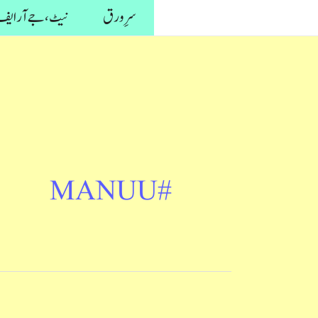
واد
سرِ ورق
نیٹ، جے آر ایف 
ر
ائیں۔
#MANUU