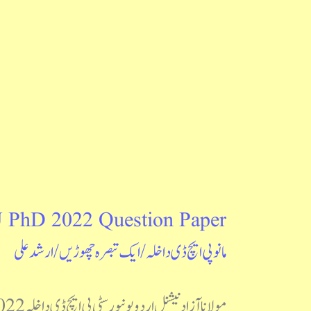
hD 2022 Question Paper
MANUU
مانو پی ایچ ڈی داخلہ
/
ایک تبصرہ چھوڑیں
/
ارشد علی
PhD
2022