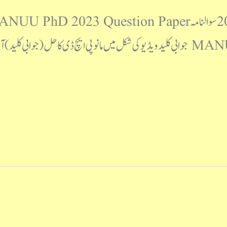
کلید MANUU PhD 2023 Answer Key جوابی کلید ویڈیو کی شکل میں مانو پی ایچ ڈی ک