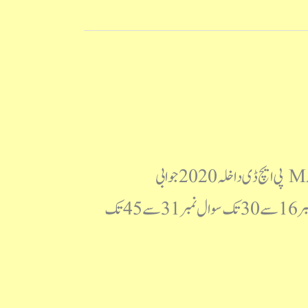
مولانا آزاد نیشنل اردو یونیورسٹی پی ایچ ڈی داخلہ 2020 سوالنامہ MANUU PhD 2020 Question Paper پی ایچ ڈی داخلہ 2020 جوابی
کلید MANUU PhD 2020 Answer Key جوابی کلید ویڈیو کی شکل میں سوال نمبر1 سے 15 تک سوال نمبر16 سے 30 تک سوال نمبر31 سے 45 تک