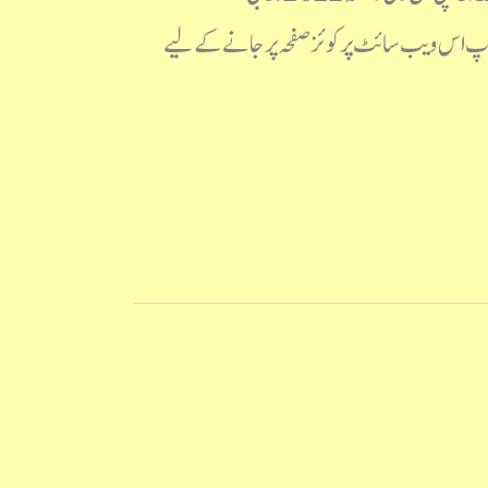
ا حل (جوابی کلید) آپ اس ویب سائٹ پرکوئز صفحہ پر جانے کے لیے