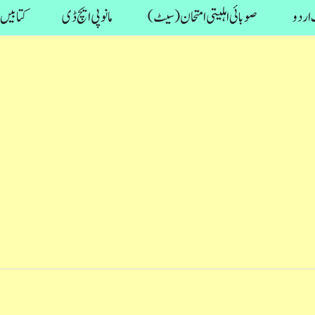
اردو
صوبائی اہلیتی امتحان (سیٹ)
مانو پی ایچ ڈی
کتابیں