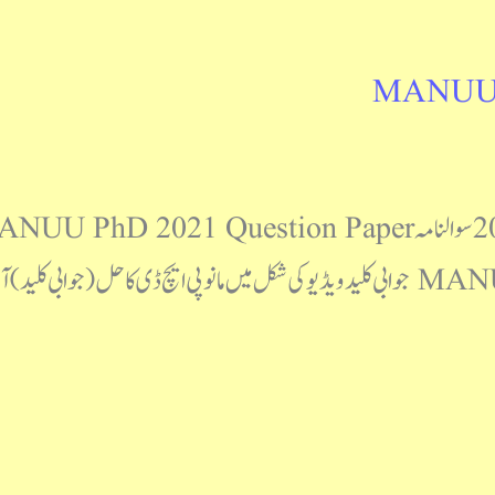
MANUU P
کلید MANUU PhD 2021 Answer Key جوابی کلید ویڈیو کی شکل میں مانو پی ایچ ڈی ک