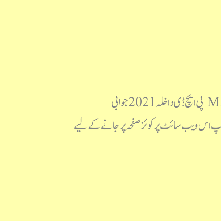
مولانا آزاد نیشنل اردو یونیورسٹی پی ایچ ڈی داخلہ 2021 سوالنامہ MANUU PhD 2021 Question Paper پی ایچ ڈی داخلہ 2021 جوابی
ا حل (جوابی کلید) آپ اس ویب سائٹ پرکوئز صفحہ پر جانے کے لیے