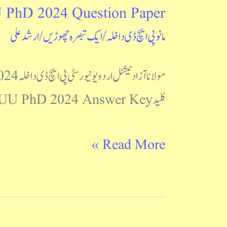
hD 2024 Question Paper
MANUU
مانو پی ایچ ڈی داخلہ
/
ایک تبصرہ چھوڑیں
/
ارشد علی
PhD
2024
Question
کلید MANUU PhD 2024 Answer Key آپ اس ویب سائٹ پرکوئز صفحہ پر جانے کے لیے گذشتہ سوالات ویڈیو کی شکل میں Post Views: 164
Paper
Read More »