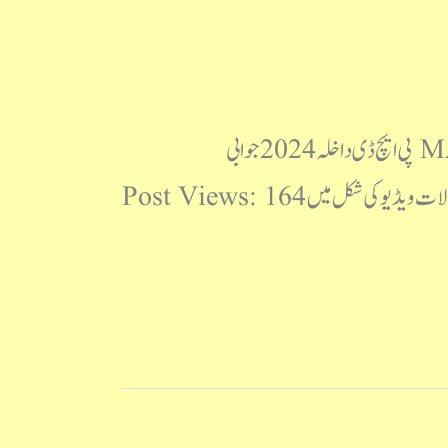
مولانا آزاد نیشنل اردو یونیورسٹی پی ایچ ڈی داخلہ 2024 سوالنامہ MANUU PhD 2024 Question Paper پی ایچ ڈی داخلہ 2024 جوابی