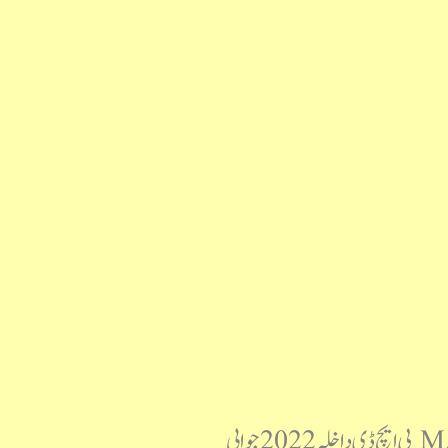
مولانا آزاد نیشنل اردو یونیورسٹی پی ایچ ڈی داخلہ 2022 سوالنامہ MANUU PhD 2022 Question Paper پی ایچ ڈی داخلہ 2022 جوابی