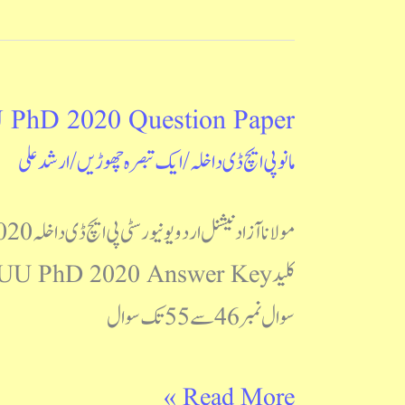
hD 2020 Question Paper
MANUU
مانو پی ایچ ڈی داخلہ
/
ایک تبصرہ چھوڑیں
/
ارشد علی
PhD
2020
Question
Paper
سوال نمبر46 سے 55 تک سوال
Read More »