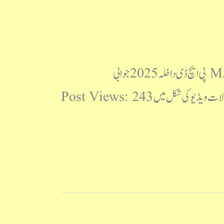
مولانا آزاد نیشنل اردو یونیورسٹی پی ایچ ڈی داخلہ 2025 سوالنامہ MANUU PhD 2025 Question Paper پی ایچ ڈی داخلہ 2025 جوابی