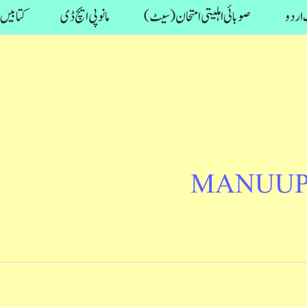
اردو
صوبائی اہلیتی امتحان (سیٹ)
مانو پی ایچ ڈی
کتابیں