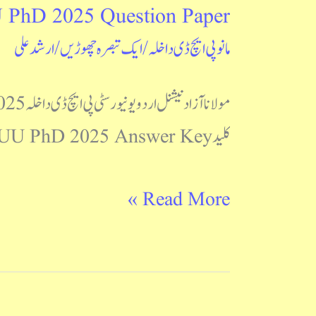
hD 2025 Question Paper
MANUU
مانو پی ایچ ڈی داخلہ
/
ایک تبصرہ چھوڑیں
/
ارشد علی
PhD
2025
Question
کلید MANUU PhD 2025 Answer Key آپ اس ویب سائٹ پرکوئز صفحہ پر جانے کے لیے گذشتہ سوالات ویڈیو کی شکل میں Post Views: 243
Paper
Read More »