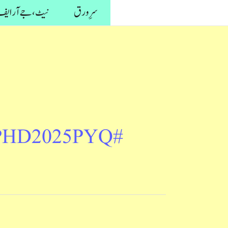
واد
سرِ ورق
نیٹ، جے آر ایف 
ر
ائیں۔
#MANUUPHD2025PYQ