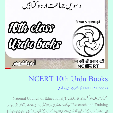
NCERT 10th Urdu Books
NCERT books
/
ایک تبصرہ چھوڑیں
/
ارشد علی
نیشنل کونسل آف ایجوکیشنل ریسرچ ایند ٹریننگ سینٹر National Council of Educational
Research and Training آپ کی خدمت میں این سی ای آر ٹی کی دسویں جماعت کی کتابیں پیش کی جارہی
ہیں۔مطالعہ کے لیے نیچے کے بٹن پر کلک کریں ساتھ ہی ڈاؤن لوڈ کے لیے نیچے آپشن دیئے گئے ہیں۔ جان پہچان جان […]