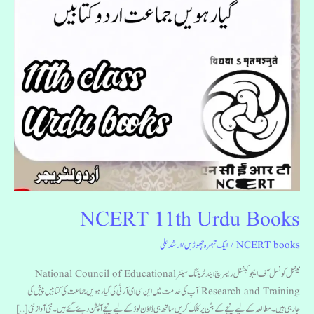
NCERT 11th Urdu Books
NCERT books
/
ایک تبصرہ چھوڑیں
/
ارشد علی
نیشنل کونسل آف ایجوکیشنل ریسرچ ایند ٹریننگ سینٹر National Council of Educational
Research and Training آپ کی خدمت میں این سی ای آر ٹی کی گیارہویں جماعت کی کتابیں پیش کی
جارہی ہیں۔مطالعہ کے لیے نیچے کے بٹن پر کلک کریں ساتھ ہی ڈاؤن لوڈ کے لیے نیچے آپشن دیئے گئے ہیں۔ نئی آواز نئی […]