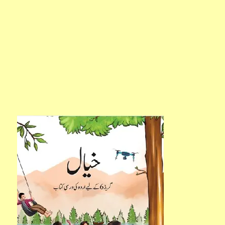
خیال
چھٹی
جماعت