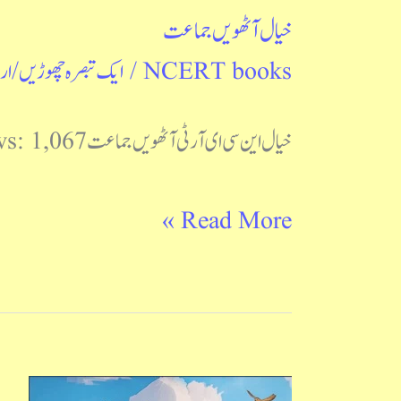
خیال آٹھویں جماعت
NCERT books
/
ایک تبصرہ چھوڑیں
/
ار
خیال این سی ای آر ٹی آٹھویں جماعت Post Views: 1,067
Read More »
خیال