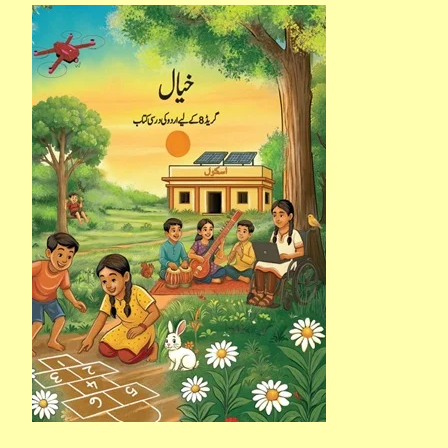
خیال
آٹھویں
جماعت