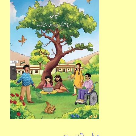
ساتویں
جماعت