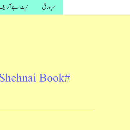
واد
سرِ ورق
نیٹ، جے آر ایف 
ر
ائیں۔
#shehnai Book