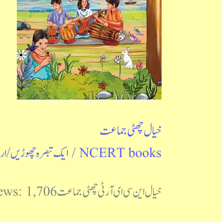
خیال چھٹی جماعت
NCERT books
/
ایک تبصرہ چھوڑیں
/
ار
خیال این سی ای آر ٹی چھٹی جماعت Post Views: 1,706