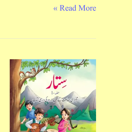
Read More »
سِتار
حصہ
اول
تیسری
جماعت