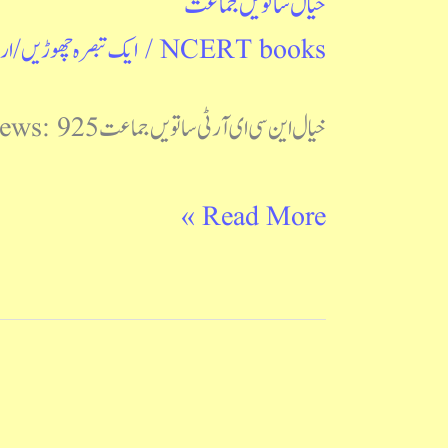
خیال ساتویں جماعت
NCERT books
/
ایک تبصرہ چھوڑیں
/
ار
خیال این سی ای آر ٹی ساتویں جماعت Post Views: 925
Read More »