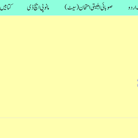
اردو
صوبائی اہلیتی امتحان (سیٹ)
مانو پی ایچ ڈی
کتابیں