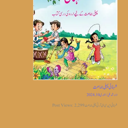
شہنائی پہلی جماعت
از
ارشد علی
/
جنوری 10, 2024
شہنائی این سی ای آر ٹی پہلی جماعت Post Views: 2,299