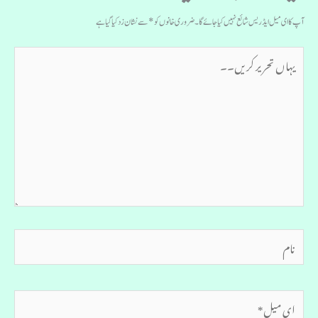
آپ کا ای میل ایڈریس شائع نہیں کیا جائے گا۔
ضروری خانوں کو
*
سے نشان زد کیا گیا ہے
یہاں
تحریر
کریں۔۔
نام
ای
میل*