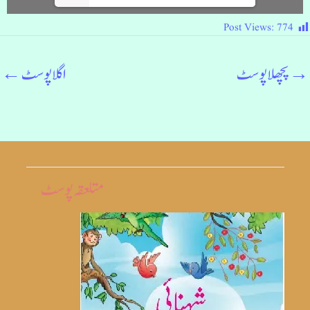
Post Views:
774
→
پچھلا پوسٹ
اگلا پوسٹ
←
متلعقہ پوسٹ