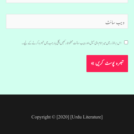
ویب
سائٹ
اس براؤزر میں میرا نام، ای میل، اور ویب سائٹ محفوظ رکھیں اگلی بار جب میں تبصرہ کرنے کےلیے۔
Copyright © [2020] [Urdu Literature]