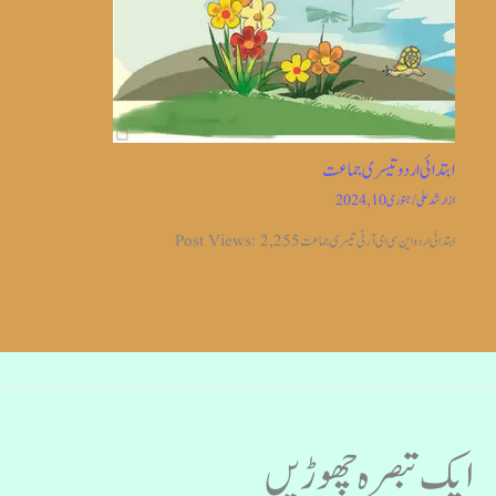
ابتدائی اردو تیسری جماعت
از
ارشد علی
/
جنوری 10, 2024
ابتدائی اردو این سی ای آر ٹی تیسری جماعت Post Views: 2,255
ایک تبصرہ چھوڑیں