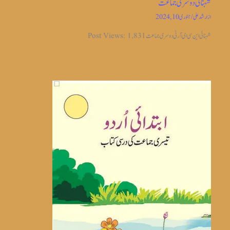
شہنائی دوسری جماعت
از
ارشد علی
/
جنوری 10, 2024
شہنائی این سی ای آر ٹی دوسری جماعت Post Views: 1,831