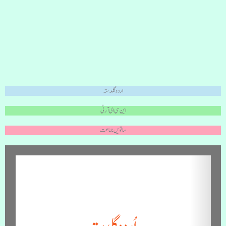
اردو گلدستہ
این سی ای آر ٹی
ساتویں جماعت