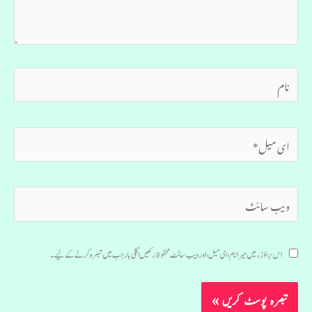
نام
ای
میل*
ویب
سائٹ
اس براؤزر میں میرا نام، ای میل، اور ویب سائٹ محفوظ رکھیں اگلی بار جب میں تبصرہ کرنے کےلیے۔