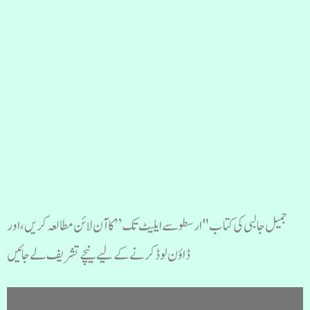
جمیل جالبی کی کتاب "ارسطو سے ایلیٹ تک ” کا آن لائن مطالعہ کریں، اور
ڈاؤن لوڈ کرنے کے لیے نیچے تشریف لے جائیں