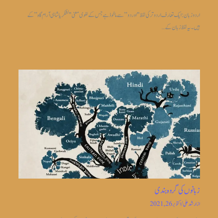
اردو زبان: ایک تعارف اردو ترکی لفظ "اوردو” سے ماخوذ ہے جس کے لغوی معنی "لشکریا شاہی آرام گاہ” کے
ہیں۔ یہ لفظ زبان کے…
زبانوں کی گروہ بندی
از
ارشد علی
/
اکتوبر 26, 2021