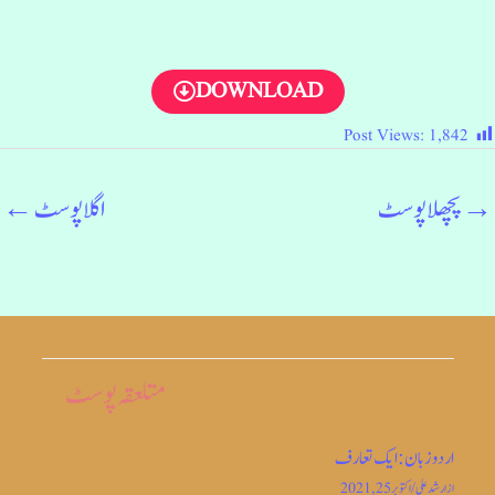
DOWNLOAD
Post Views:
1,842
→
پچھلا پوسٹ
اگلا پوسٹ
←
متلعقہ پوسٹ
اردو زبان: ایک تعارف
از
ارشد علی
/
اکتوبر 25, 2021