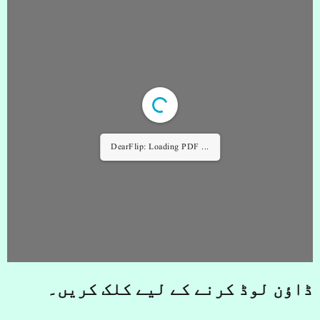
DearFlip: Loading PDF ...
ڈاؤن لوڈ کرنے کے لیے کلک کریں۔