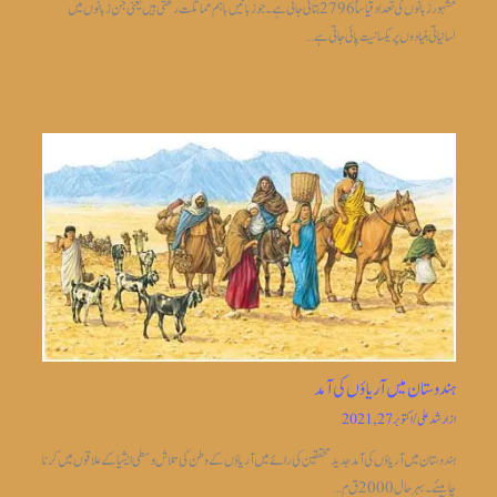
مشہور زبانوں کی تعداد قیاساً2796 بتائی جاتی ہے ۔جو زبانیں باہم مماثلت رکھتی ہیں یعنی جن زبانوں میں
لسانیاتی بنیادوں پر یکسانیت پائی جاتی ہے…
ہندوستان میں آریاؤں کی آمد
از
ارشد علی
/
اکتوبر 27, 2021
ہندوستان میں آریاؤں کی آمد جدیدمحققین کی رائے میں آریاؤں کے وطن کی تلاش وسطی ایشیا کے علاقوں میں کرنا
چاہیئے۔بہر حال 2000 ق م…