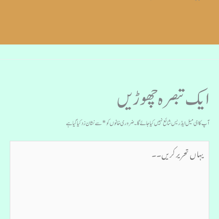
ایک تبصرہ چھوڑیں
آپ کا ای میل ایڈریس شائع نہیں کیا جائے گا۔
ضروری خانوں کو
*
سے نشان زد کیا گیا ہے
یہاں
تحریر
کریں۔۔