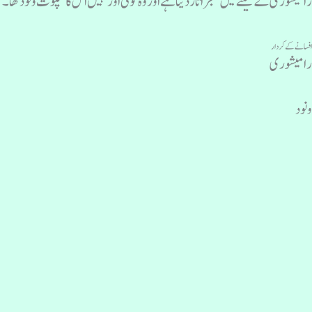
امیشوری کےسینے میں خنجر اتار دیتا ہے اور وہ کوئی اور نہیں اس کا سپوت ونود تھا۔
فسانے کے کردار
امیشوری
نود