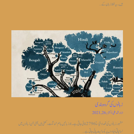
ہیں۔ یہ لفظ زبان کے…
زبانوں کی گروہ بندی
از
ارشد علی
/
اکتوبر 26, 2021
مشہور زبانوں کی تعداد قیاساً2796 بتائی جاتی ہے ۔جو زبانیں باہم مماثلت رکھتی ہیں یعنی جن زبانوں میں
لسانیاتی بنیادوں پر یکسانیت پائی جاتی ہے…