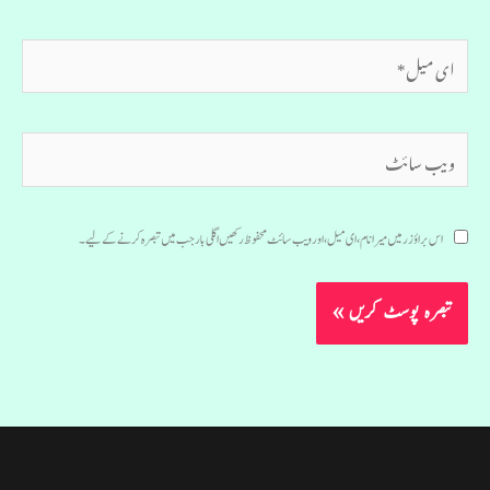
ای
میل*
ویب
سائٹ
اس براؤزر میں میرا نام، ای میل، اور ویب سائٹ محفوظ رکھیں اگلی بار جب میں تبصرہ کرنے کےلیے۔