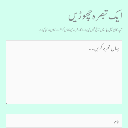
ایک تبصرہ چھوڑیں
آپ کا ای میل ایڈریس شائع نہیں کیا جائے گا۔
ضروری خانوں کو
*
سے نشان زد کیا گیا ہے
یہاں
تحریر
کریں۔۔
نام