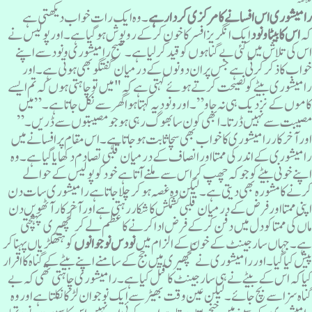
لاصہ
امیشوری اس افسانےکا مرکزی کردار ہے
۔وہ ایک رات خواب دیکھتی ہے
ہ
اس کا بیٹا ونود
ایک انگریز افسر کا خون کرکے روپوش ہوگیا ہے۔ اور پولیس نے
س کی تلاش میں کئی بے گناہوں کو قید کر لیا ہے۔ صبح رامیشوری ونود سے اپنے
واب کا ذکر کرتی ہے جس پران دونوں کے درمیان گفتگو بھی ہوتی ہے۔اور
امیشوری بیٹے کو نصیحت کرتے ہوئے کہتی ہے کہ "میں تو چاہتی ہوں کہ تم ایسے
اموں کے نزدیک ہی نہ جاو”۔ اور ونود یہ کہتا ہوا گھر سے نکل جا تا ہے۔”میں
صیبت سے نہیں ڈرتا۔ابھی کون سا بھوگ رہی ہو جو مصیبتوں سے ڈریں۔”
ورآخرکاررامیشوری کا خواب بھی سچا ثابت ہوجاتا ہے۔ اس مقام پر افسانے میں
امیشوری کے اندر کی ممتا اور انصاف کے درمیان قلبی تصادم دکھایا گیا ہے۔ وہ
پنےخونی بیٹے کو جو کہ چھپ کر اس سے ملنے آتا ہے خود کو پولیس کے حوالے
رنے کا مشورہ بھی دیتی ہے۔ لیکن وہ غصہ ہو کر چلا جا تا ہے رامیشوری سات دن
پنی ممتا اور فرض کے درمیان قلبی کشمکش کا شکار رہتی ہے اور آخر کا ر آٹھویں دن
اں کی ممتا کو دل میں دفن کر کے فرض ادا کرنے کا عظم لے کر کچھیری پہنچتی
ے۔ جہاں سارجینٹ کے خون کے الزام میں
نو دس نوجوانوں
کو ہتھکڑیاں پہنا کر
یش کیا گیا ۔ اور رامیشوری نے کچھیری میں جج کے سامنے اپنے بیٹے کے گناہ کا اقرار
یا کہ اس کے بیٹے نے ہی سارجینٹ کا قتل کیا ہے ۔ رامیشوری چاہتی تھی کہ بے
ناہ سزا سے بچ جائے ۔ لیکن عین وقت بھیڑ سے ایک نوجوان لڑکا نکلتا ہے اور وہ