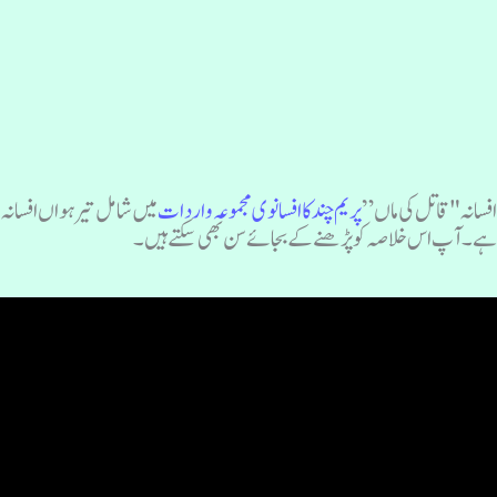
فسانہ "قاتل کی ماں”
پریم چند کا افسانوی مجموعہ واردات
میں شامل تیرہواں افسانہ
ے۔ آپ اس خلاصہ کو پڑھنے کے بجائے سن بھی سکتے ہیں۔