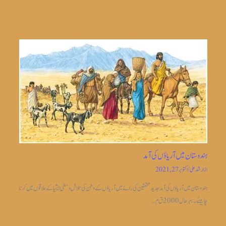
ہندوستان میں آریاؤں کی آمد
از
ارشد علی
/
اکتوبر 27, 2021
ہندوستان میں آریاؤں کی آمد جدیدمحققین کی رائے میں آریاؤں کے وطن کی تلاش وسطی ایشیا کے علاقوں میں کرنا
چاہیئے۔بہر حال 2000 ق م…