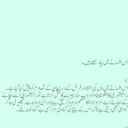
س افسانے میں چار حصے ہیں۔
چوڑ
س افسانے میں ماں کی ممتا اور فرض کے درمیان کے تصادم کو پیش کیا گیا ہے ۔
امیشوری کا اکلوتا بیٹا ونود جب سارجینٹ کا قتل کرتا ہے تو رامیشوری اسے بچانے
ے بجائے اسے سزا دلوانا کا مصمم ارادہ کرلیتی ہے اور اسی ارادہ سے کچھیری جاکر
واہی بھی دیتی ہے تاکہ اس کے بیٹے کی گناہ کی سزا کسی بے گناہ کو نہ ملے۔