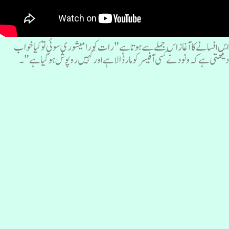
س افسانے کا آغاز اس جملے سے ہوتا ہے "رات کو رامیشوری سوئی تو کیا خواب
یکھتی ہےکہ ونود نے کسی آفیسر کومارڈالا ہے اورکہیں روپوش ہو گیا ہے "۔