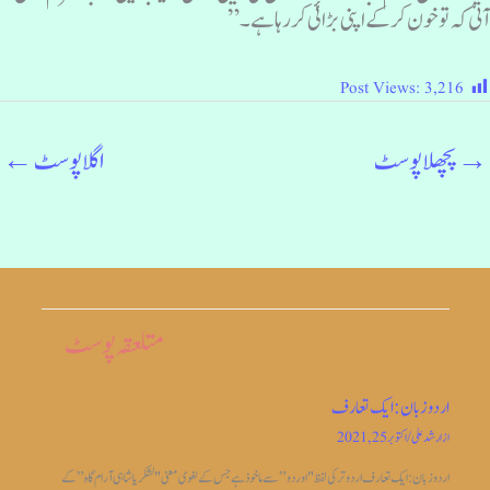
تی کہ تو خون کر کے اپنی بڑائی کر رہا ہے ۔”
Post Views:
3,216
→
پچھلا پوسٹ
اگلا پوسٹ
←
متلعقہ پوسٹ
اردو زبان: ایک تعارف
از
ارشد علی
/
اکتوبر 25, 2021
اردو زبان: ایک تعارف اردو ترکی لفظ "اوردو” سے ماخوذ ہے جس کے لغوی معنی "لشکریا شاہی آرام گاہ” کے