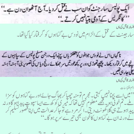
فسانہ قاتل کی ماں
ارجینٹ کے قتل کے الزام میں نو دس بے گناہوں کو گرفتار کیا گیا تھا ۔
فسانہ قاتل کی ماں
ہم اقتباسات
 میں اسے بچنا نہیں کہتی ۔ مجرم تو منہ چھپا کر بھاگ جائے اور بے گناہوں کو سزا
لے ۔تم خونی ہو۔ مجھے معلوم نہیں تھا کہ میری کوکھ سے ایسا سپوت پیدا ہوگا ورنہ
یدا ہوتے ہی گلا گھونٹ دیتی ۔اگر مرد ہے تو جا کر عدالت میں اپنا قصور تسلیم کر
ے ورنہ ان بے گناہوں کا خون بھی تیرے سر پر ہوگا۔‘‘