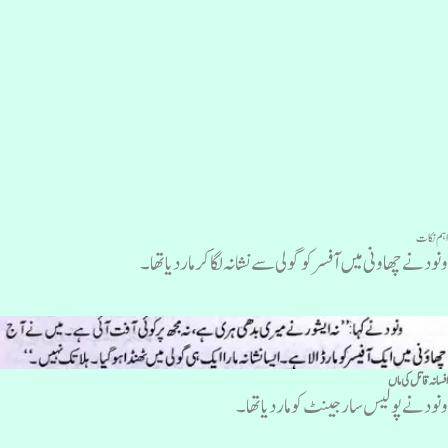
ہم نکات
نود نے چھاونی میں آفسر کو گولی سے نشانہ لگا کر مار دیا تھا۔
فسانہ قاتل کی ماں
نود نے پولیس سارجینٹ کو ماردیا تھا۔