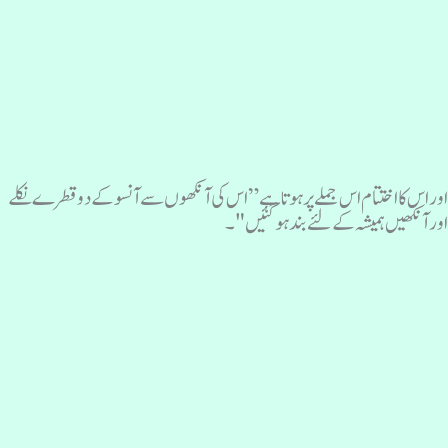
وراس کا اختتام اس جملے پرہوتا ہے ” اس کی آنکھوں سے آنسو کے دو قطرے نکلے
ور آنکھیں ہمیشہ کے لئے بند ہوگئیں "۔