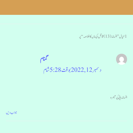
1 خیال ”افسانہ (13) قاتل کی ماں کا خلاصہ“ پر
گمنام
دسمبر 12, 2022 بوقت 5:28 شام
افسانہ مایئ پر تبصرہ
جواب دیں