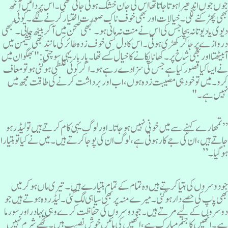
وں جوں اندھیرا ہوتا جاتا تھا اس کی جان خشک ہوتی جاتی تھی ۔ اس پر دائیں آنکھ
ھی پھڑکنے لگی ۔ خیالات اور بھی خوف ناک صورت اختیار کرنے لگے۔ کوئی
یوی یا دیوتا نہ بچا جس کی اس نے منت نہ مانی ہو۔ کبھی صحن میں آ کر بیٹھ جاتی ۔کبھی
روازے پر جا کر کھڑی ہوتی ۔ اس کا دل کسی خوف زدہ طائر کی مانند بھی نشیمن میں
 بیٹھتا اور بھی شاخ پر ۔ کھانا پکانے کا خیال کسے تھا۔ بار بار یہی سوچتی: "بھگوان میں
ے ایسا کیا قصور کیا ہے جس کی سزا دے رہے ہو۔ اگر کوئی غلطی ہوگئی ہوتو معاف
رو۔ میں تو خود ہی مصیبت زدہ ہوں ، اب اور برداشت کرنے کی طاقت مجھ میں
ہیں ہے ۔ "
تمھارے کہنے سے میں خونی نہیں ہو جا تا ۔ اورلوگ یہی کام کرتے ہیں تو لیڈر ہو
اتے ہیں،ان کی جے کار ہوتی ہے،لوگ ان کی پوجا کرتے ہیں ۔میں نے کیا تو ہتیارا
و گیا۔”
و دوسروں کی ہتیا کرتے ہیں وہ تمام کے تمام ہتیارے ہیں ۔ تیری ماں ہو کر میں
ھی پاپ کی حصے دار ہوگئی ۔میرے منہ پر بھی سیاہی لگ گئی ۔لیڈر وہ ہوتے ہیں جو
وسروں کے لیے مرتے ہیں ۔ جو دوسروں کی حفاظت کرے وہی بہادر اورسورما
ے۔ انھیں کا جنم مبارک ہے ، انھیں کی مائیں خوش نصیب ہیں ۔ تجھے شرم نہیں