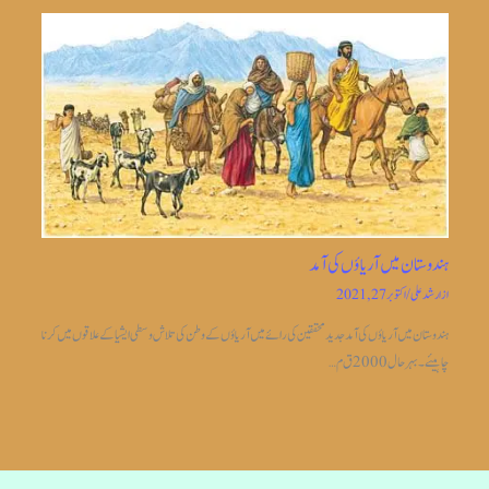
ہندوستان میں آریاؤں کی آمد
از
ارشد علی
/
اکتوبر 27, 2021
ہندوستان میں آریاؤں کی آمد جدیدمحققین کی رائے میں آریاؤں کے وطن کی تلاش وسطی ایشیا کے علاقوں میں کرنا
چاہیئے۔بہر حال 2000 ق م…