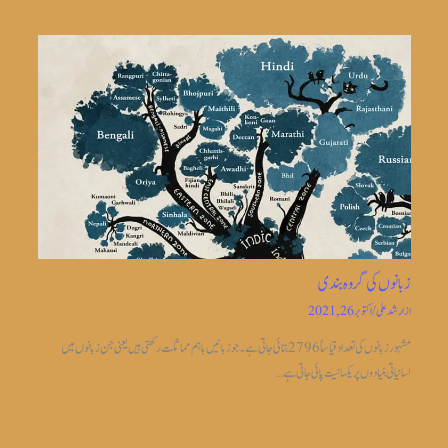
زبانوں کی گروہ بندی
از
ارشد علی
/
اکتوبر 26, 2021
مشہور زبانوں کی تعداد قیاساً2796 بتائی جاتی ہے ۔جو زبانیں باہم مماثلت رکھتی ہیں یعنی جن زبانوں میں
لسانیاتی بنیادوں پر یکسانیت پائی جاتی ہے…