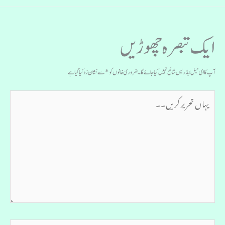
ایک تبصرہ چھوڑیں
آپ کا ای میل ایڈریس شائع نہیں کیا جائے گا۔
ضروری خانوں کو
*
سے نشان زد کیا گیا ہے
یہاں
تحریر
کریں۔۔