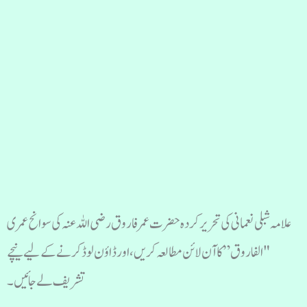
علامہ شبلی نعمانی کی تحریر کردہ حضرت عمر فاروق رضی اللہ عنہ کی سوانح عمری
"الفاروق” کا آن لائن مطالعہ کریں، اور ڈاؤن لوڈ کرنے کے لیے نیچے
تشریف لے جائیں۔