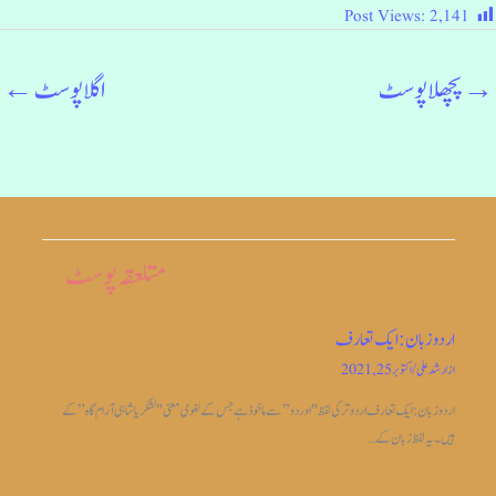
Post Views:
2,141
→
پچھلا پوسٹ
اگلا پوسٹ
←
متلعقہ پوسٹ
اردو زبان: ایک تعارف
از
ارشد علی
/
اکتوبر 25, 2021
اردو زبان: ایک تعارف اردو ترکی لفظ "اوردو” سے ماخوذ ہے جس کے لغوی معنی "لشکریا شاہی آرام گاہ” کے
ہیں۔ یہ لفظ زبان کے…