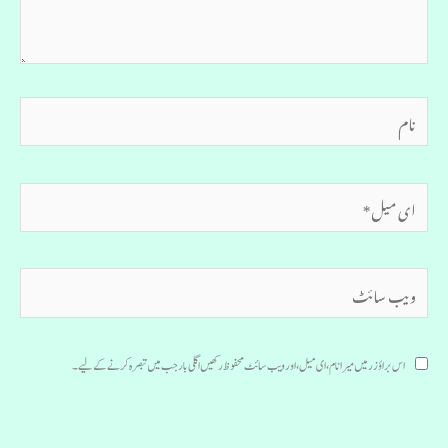
نام
ای
میل*
ویب
سائٹ
اس براؤزر میں میرا نام، ای میل، اور ویب سائٹ محفوظ رکھیں اگلی بار جب میں تبصرہ کرنے کےلیے۔