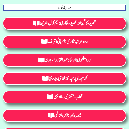
دوسری اکائی
قصیدہ کا فن اور قصیدہ نگاری: ایم کمال الدین
اردو مرثیہ نگاری :اُم ہانی اشرف
اردو مثنوی کا ارتقا : عبدالقادرسروری
کدم راؤ پدم راؤ : نظامی بیدری
قطب مشتری :ملا وجہی
پھول بن : ابن نشاطی