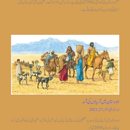
مشہور زبانوں کی تعداد قیاساً2796 بتائی جاتی ہے ۔جو زبانیں باہم مماثلت رکھتی ہیں یعنی جن زبانوں میں
لسانیاتی بنیادوں پر یکسانیت پائی جاتی ہے…
ہندوستان میں آریاؤں کی آمد
از
ارشد علی
/
اکتوبر 27, 2021
ہندوستان میں آریاؤں کی آمد جدیدمحققین کی رائے میں آریاؤں کے وطن کی تلاش وسطی ایشیا کے علاقوں میں کرنا
چاہیئے۔بہر حال 2000 ق م…