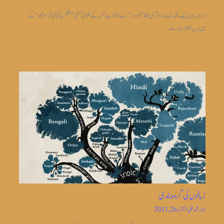
اردو زبان: ایک تعارف اردو ترکی لفظ "اوردو” سے ماخوذ ہے جس کے لغوی معنی "لشکریا شاہی آرام گاہ” کے
ہیں۔ یہ لفظ زبان کے…
زبانوں کی گروہ بندی
از
ارشد علی
/
اکتوبر 26, 2021