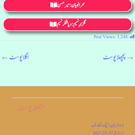
سحر البیان : میر حسن
گلزارِ نسیم : دیا شنکر نسیم
Post Views:
3,248
→
پچھلا پوسٹ
اگلا پوسٹ
←
متلعقہ پوسٹ
اردو زبان: ایک تعارف
از
ارشد علی
/
اکتوبر 25, 2021