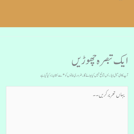
ایک تبصرہ چھوڑیں
آپ کا ای میل ایڈریس شائع نہیں کیا جائے گا۔
ضروری خانوں کو
*
سے نشان زد کیا گیا ہے
یہاں
تحریر
کریں۔۔