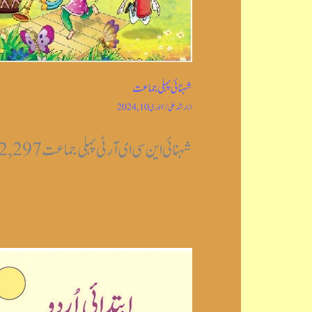
شہنائی پہلی جماعت
از
ارشد علی
/
جنوری 10, 2024
شہنائی این سی ای آر ٹی پہلی جماعت Post Views: 2,297