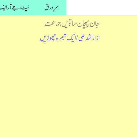
واد
سرِ ورق
نیٹ، جے آر ایف 
ر
جان پہچان ساتویں جماعت
ائیں۔
از
ارشد علی
/
ایک تبصرہ چھوڑیں