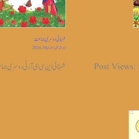
شہنائی دوسری جماعت
از
ارشد علی
/
جنوری 10, 2024
شہنائی این سی ای آر ٹی دوسری جماعت Views: 1,830