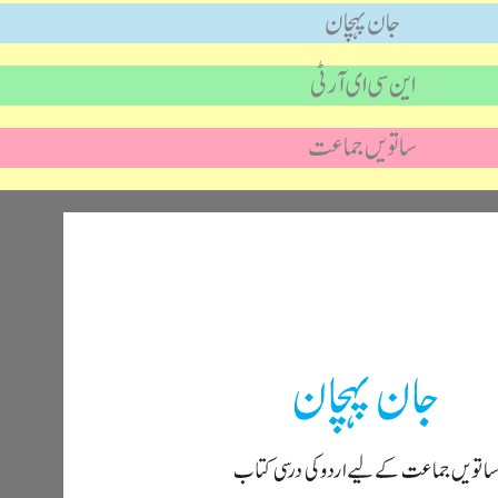
جان پہچان
این سی ای آر ٹی
ساتویں جماعت