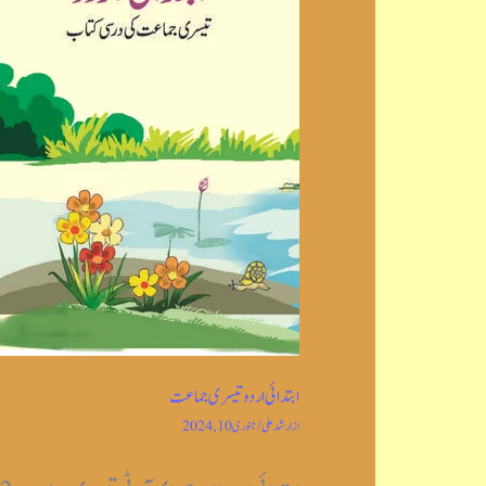
ابتدائی اردو تیسری جماعت
از
ارشد علی
/
جنوری 10, 2024