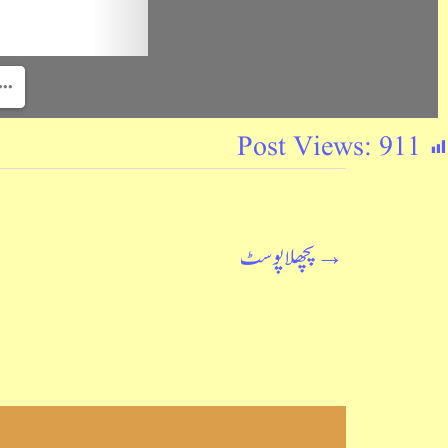
Post Views:
911
→
پچھلا پوسٹ