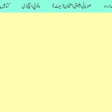
اردو
صوبائی اہلیتی امتحان (سیٹ)
مانو پی ایچ ڈی
کتابیں