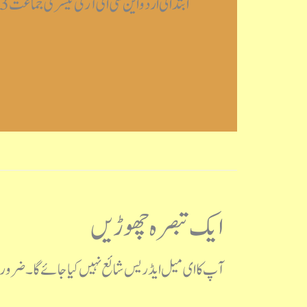
ابتدائی اردو این سی ای آر ٹی تیسری جماعت Post Views: 2,253
ایک تبصرہ چھوڑیں
آپ کا ای میل ایڈریس شائع نہیں کیا جائے گا۔
ضروری