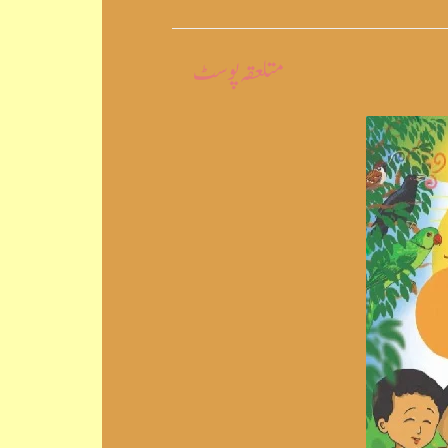
متلعقہ پوسٹ