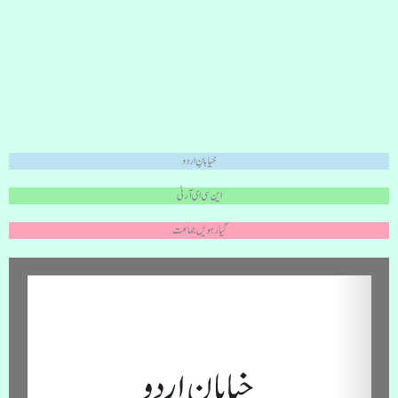
خیابانِ اردو
این سی ای آر ٹی
گیارہویں جماعت