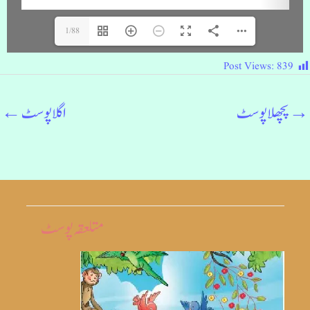
1/88
Post Views:
839
→
پچھلا پوسٹ
اگلا پوسٹ
←
متلعقہ پوسٹ