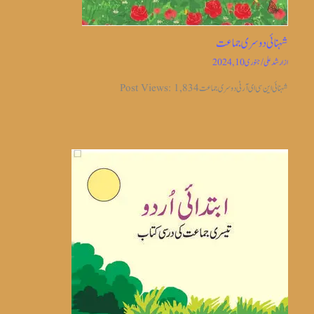
شہنائی دوسری جماعت
از
ارشد علی
/
جنوری 10, 2024
شہنائی این سی ای آر ٹی دوسری جماعت Post Views: 1,834