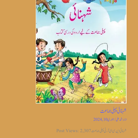
شہنائی پہلی جماعت
از
ارشد علی
/
جنوری 10, 2024
شہنائی این سی ای آر ٹی پہلی جماعت Post Views: 2,307