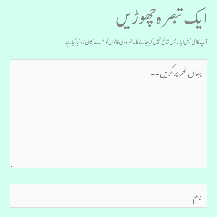
ایک تبصرہ چھوڑیں
آپ کا ای میل ایڈریس شائع نہیں کیا جائے گا۔
ضروری خانوں کو
*
سے نشان زد کیا گیا ہے
یہاں
تحریر
کریں۔۔
نام