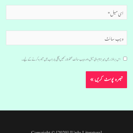
ای
میل*
ویب
سائٹ
اس براؤزر میں میرا نام، ای میل، اور ویب سائٹ محفوظ رکھیں اگلی بار جب میں تبصرہ کرنے کےلیے۔
Copyright © [2020] [Urdu Literature]