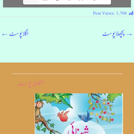
Post Views:
1,708
→
پچھلا پوسٹ
اگلا پوسٹ
←
متلعقہ پوسٹ