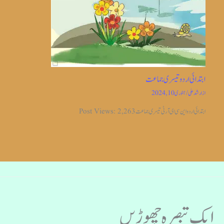
ابتدائی اردو تیسری جماعت
از
ارشد علی
/
جنوری 10, 2024
ابتدائی اردو این سی ای آر ٹی تیسری جماعت Post Views: 2,263
ایک تبصرہ چھوڑیں