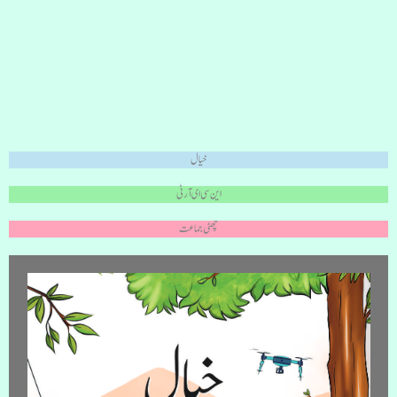
خیال
این سی ای آر ٹی
چھٹی جماعت