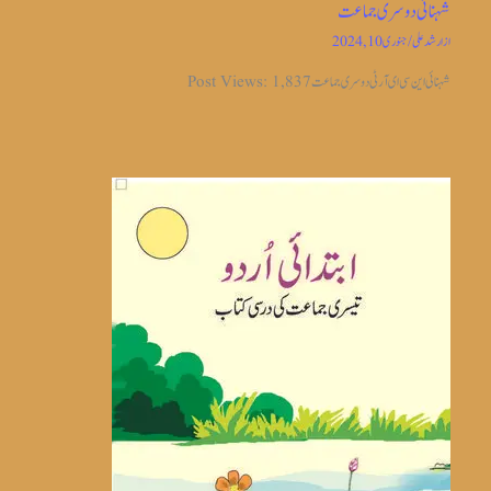
شہنائی دوسری جماعت
از
ارشد علی
/
جنوری 10, 2024
شہنائی این سی ای آر ٹی دوسری جماعت Post Views: 1,837