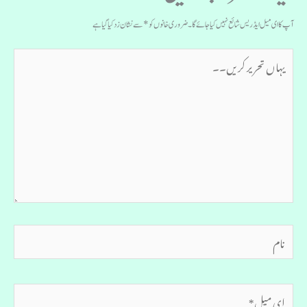
آپ کا ای میل ایڈریس شائع نہیں کیا جائے گا۔
ضروری خانوں کو
*
سے نشان زد کیا گیا ہے
یہاں
تحریر
کریں۔۔
نام
ای