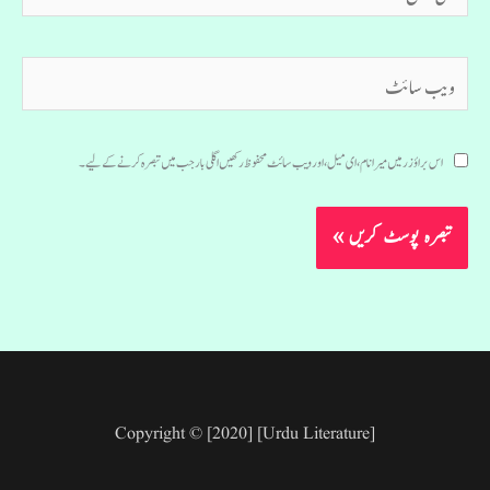
میل*
ویب
سائٹ
اس براؤزر میں میرا نام، ای میل، اور ویب سائٹ محفوظ رکھیں اگلی بار جب میں تبصرہ کرنے کےلیے۔
Copyright © [2020] [Urdu Literature]