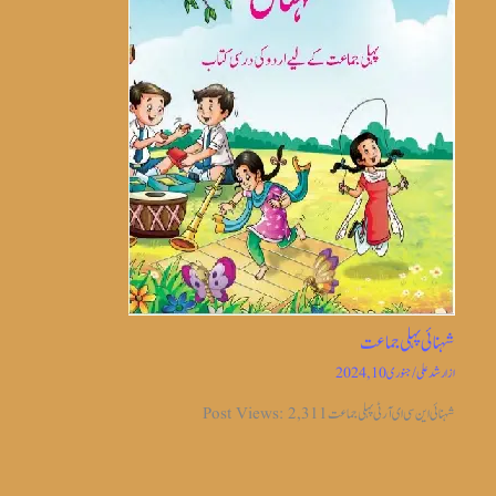
شہنائی پہلی جماعت
از
ارشد علی
/
جنوری 10, 2024
شہنائی این سی ای آر ٹی پہلی جماعت Post Views: 2,311