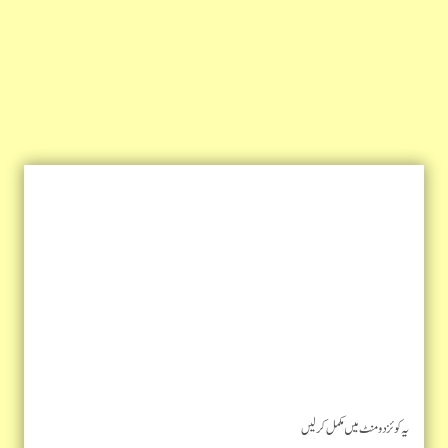
یہ کوئز دو منٹ میں مکمل کرلیں