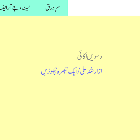
واد
سرِ ورق
نیٹ، جے آر ایف 
ر
ائیں۔
دسویں اکائی
از
ارشد علی
/
ایک تبصرہ چھوڑیں