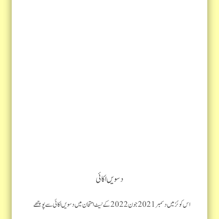
دسویں اکائی
اس کوئز میں دسمبر 2021 جون 2022 کے نیٹ امتحان میں دسویں اکائی سے پوچھے