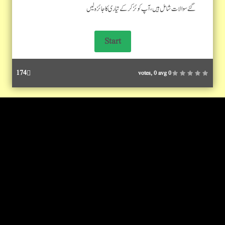
گئے سوالات شامل ہیں، آپ کوئز کرکے تیاری کا جائزہ لیں
174
0 votes, 0 avg