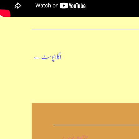
اگلا پوسٹ
←
متلعقہ پوسٹ