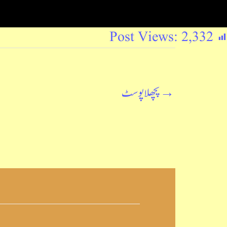
Post Views:
2,332
→
پچھلا پوسٹ