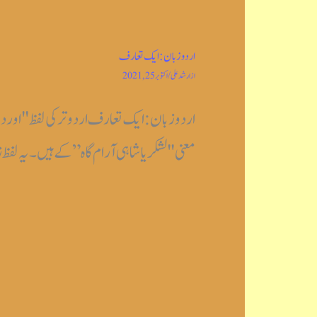
اردو زبان: ایک تعارف
از
ارشد علی
/
اکتوبر 25, 2021
اردو زبان: ایک تعارف اردو ترکی لفظ "اور
معنی "لشکریا شاہی آرام گاہ” کے ہیں۔ یہ لف