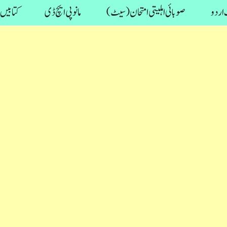
اردو
صوبائی اہلیتی امتحان (سیٹ)
مانو پی ایچ ڈی
کتابیں