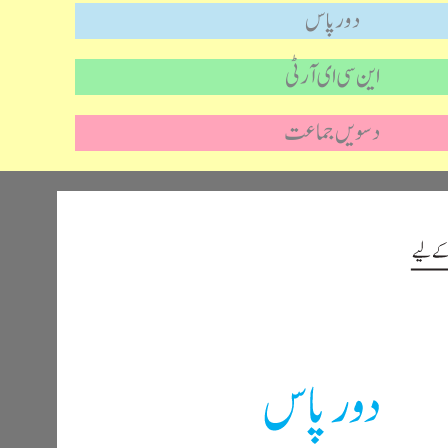
دور پاس
این سی ای آر ٹی
دسویں جماعت