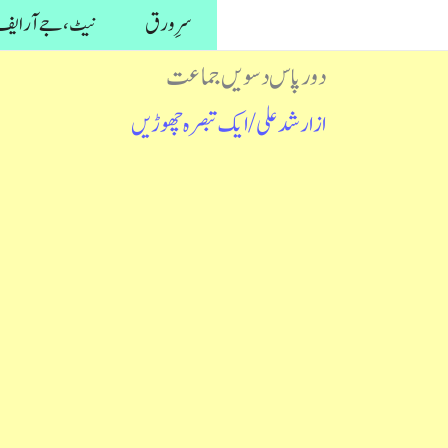
واد
سرِ ورق
نیٹ، جے آر ایف 
ر
دور پاس دسویں جماعت
ائیں۔
از
ارشد علی
/
ایک تبصرہ چھوڑیں