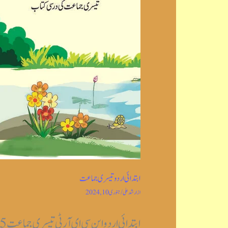
ابتدائی اردو تیسری جماعت
از
ارشد علی
/
جنوری 10, 2024
ابتدائی اردو این سی ای آر ٹی تیسری جماعت Post Views: 2,255