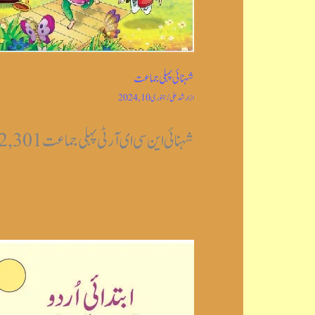
شہنائی پہلی جماعت
از
ارشد علی
/
جنوری 10, 2024
شہنائی این سی ای آر ٹی پہلی جماعت Post Views: 2,301