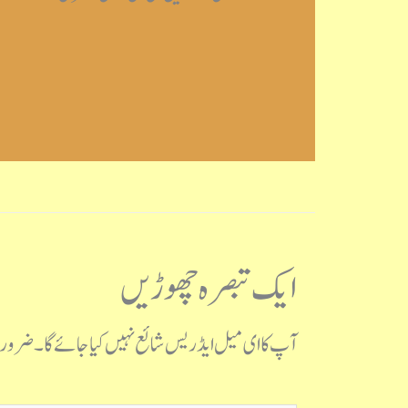
ایک تبصرہ چھوڑیں
آپ کا ای میل ایڈریس شائع نہیں کیا جائے گا۔
ضروری