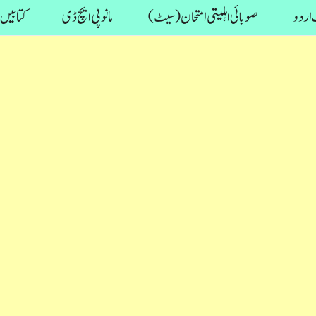
اردو
صوبائی اہلیتی امتحان (سیٹ)
مانو پی ایچ ڈی
کتابیں