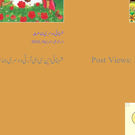
شہنائی دوسری جماعت
از
ارشد علی
/
جنوری 10, 2024
شہنائی این سی ای آر ٹی دوسری جماعت Views: 1,831