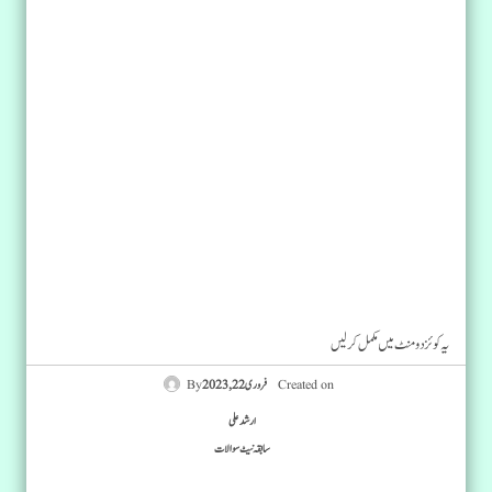
یہ کوئز دو منٹ میں مکمل کرلیں
Created on
فروری 22, 2023
ارشد علی
سابقہ نیٹ سوالات