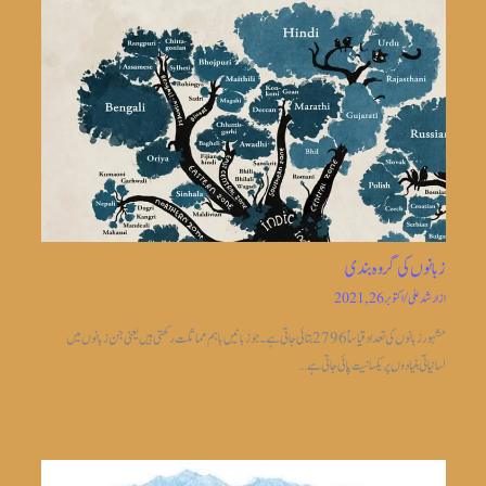
زبانوں کی گروہ بندی
از
ارشد علی
/
اکتوبر 26, 2021
مشہور زبانوں کی تعداد قیاساً2796 بتائی جاتی ہے ۔جو زبانیں باہم مماثلت رکھتی ہیں یعنی جن زبانوں میں
لسانیاتی بنیادوں پر یکسانیت پائی جاتی ہے…