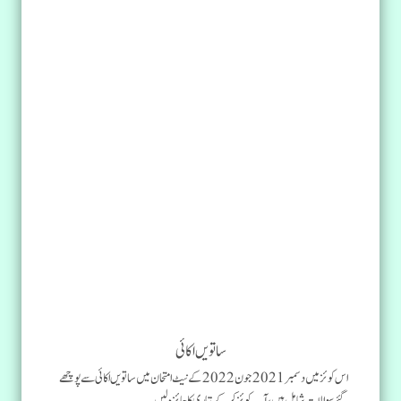
ساتویں اکائی
اس کوئز میں دسمبر 2021 جون 2022 کے نیٹ امتحان میں ساتویں اکائی سے پوچھے
گئے سوالات شامل ہیں، آپ کوئز کرکے تیاری کا جائزہ لیں