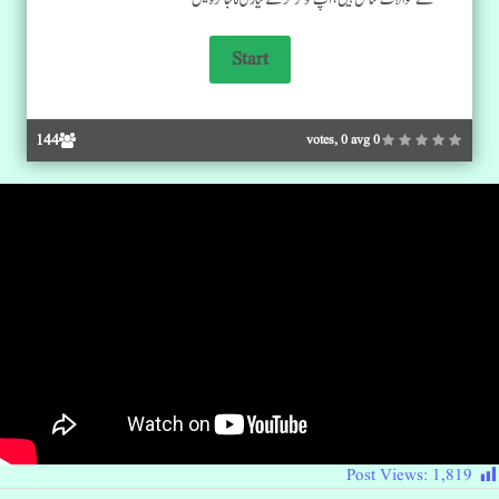
144
0 votes, 0 avg
Post Views:
1,819