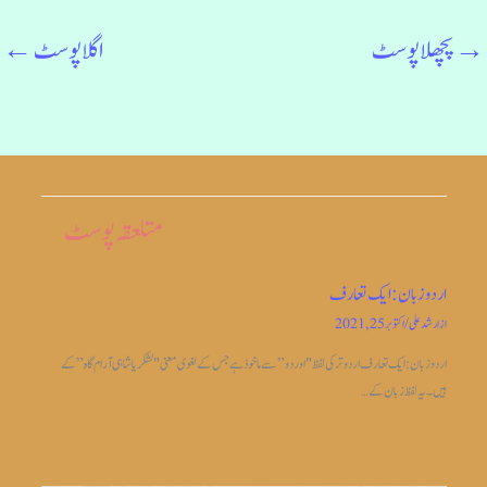
→
پچھلا پوسٹ
اگلا پوسٹ
←
متلعقہ پوسٹ
اردو زبان: ایک تعارف
از
ارشد علی
/
اکتوبر 25, 2021
اردو زبان: ایک تعارف اردو ترکی لفظ "اوردو” سے ماخوذ ہے جس کے لغوی معنی "لشکریا شاہی آرام گاہ” کے
ہیں۔ یہ لفظ زبان کے…