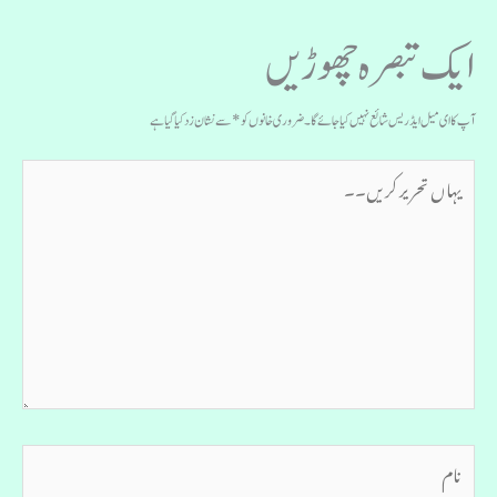
ایک تبصرہ چھوڑیں
آپ کا ای میل ایڈریس شائع نہیں کیا جائے گا۔
ضروری خانوں کو
*
سے نشان زد کیا گیا ہے
یہاں
تحریر
کریں۔۔
نام