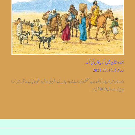
ہندوستان میں آریاؤں کی آمد
از
ارشد علی
/
اکتوبر 27, 2021
ہندوستان میں آریاؤں کی آمد جدیدمحققین کی رائے میں آریاؤں کے وطن کی تلاش وسطی ایشیا کے علاقوں میں کرنا
چاہیئے۔بہر حال 2000 ق م…