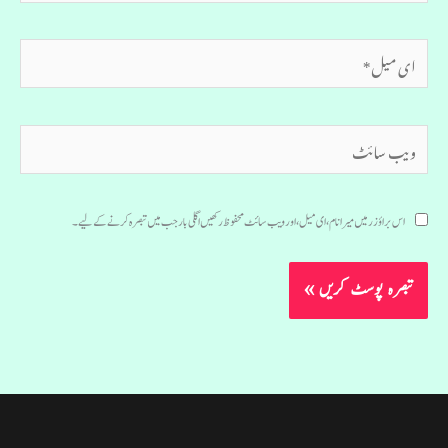
ای
میل*
ویب
سائٹ
اس براؤزر میں میرا نام، ای میل، اور ویب سائٹ محفوظ رکھیں اگلی بار جب میں تبصرہ کرنے کےلیے۔