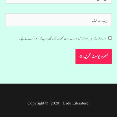
میل*
ویب
سائٹ
اس براؤزر میں میرا نام، ای میل، اور ویب سائٹ محفوظ رکھیں اگلی بار جب میں تبصرہ کرنے کےلیے۔
Copyright © [2020] [Urdu Literature]