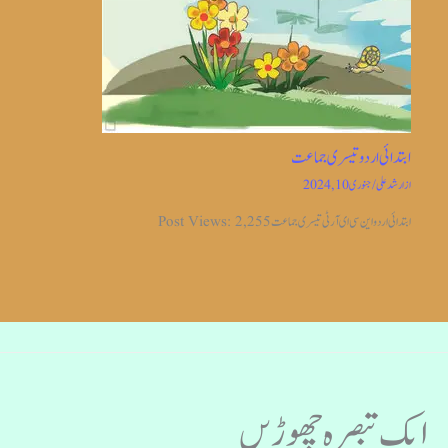
ابتدائی اردو تیسری جماعت
از
ارشد علی
/
جنوری 10, 2024
ابتدائی اردو این سی ای آر ٹی تیسری جماعت Post Views: 2,255
ایک تبصرہ چھوڑیں