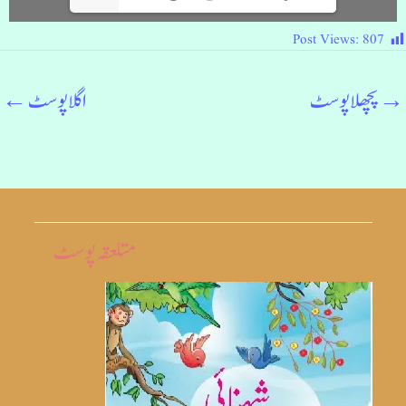
Post Views:
807
→
پچھلا پوسٹ
اگلا پوسٹ
←
متلعقہ پوسٹ