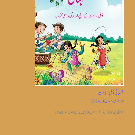
شہنائی پہلی جماعت
از
ارشد علی
/
جنوری 10, 2024
شہنائی این سی ای آر ٹی پہلی جماعت Post Views: 2,299