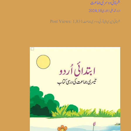
شہنائی دوسری جماعت
از
ارشد علی
/
جنوری 10, 2024
شہنائی این سی ای آر ٹی دوسری جماعت Post Views: 1,831