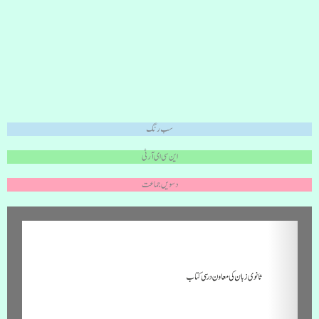
سب رنگ
این سی ای آر ٹی
دسویں جماعت