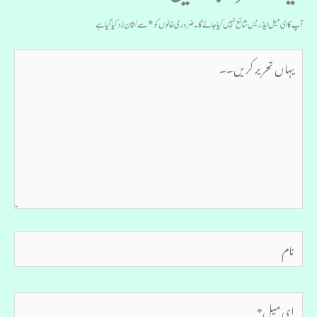
آپ کا ای میل ایڈریس شائع نہیں کیا جائے گا۔
ضروری خانوں کو
*
سے نشان زد کیا گیا ہے
یہاں
تحریر
کریں۔۔
نام
ای