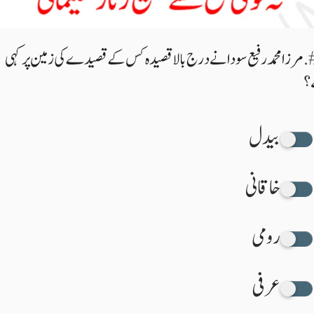
مرزا محمد رفیع سودا نے درج بالا قصیدہ کس کے قصیدے کی زمین پر کہی
؟
بیدل
خاقانی
رومی
عرفی