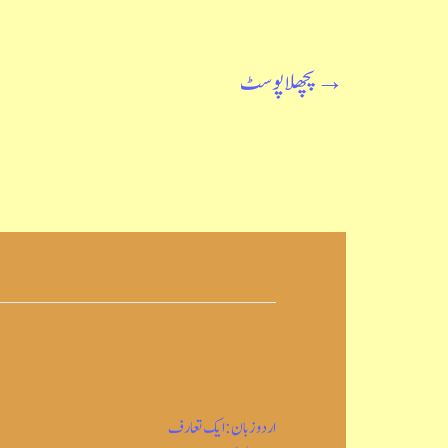
→
پچھلا پوسٹ
اردو زبان: ایک تعارف