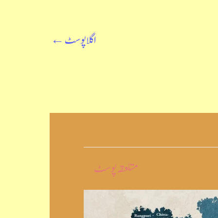
اگلا پوسٹ
←
متلعقہ پوسٹ