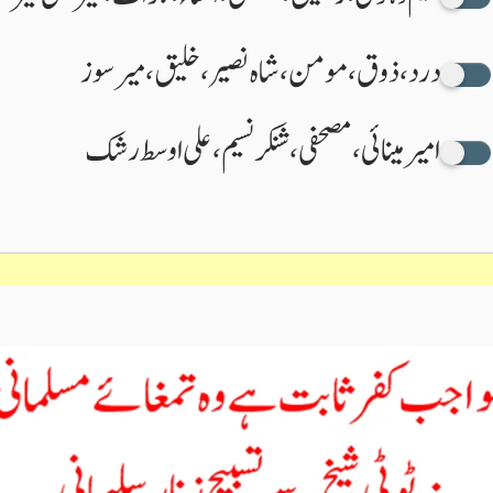
درد، ذوق، مومن، شاہ نصیر،خلیق، میرسوز
امیر مینائی، مصحفی، شنکر نسیم، علی اوسط رشک