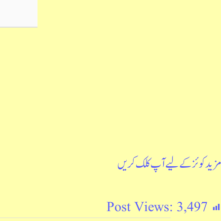
مزید کوئز کے لیے آپ کلک کریں
Post Views:
3,497