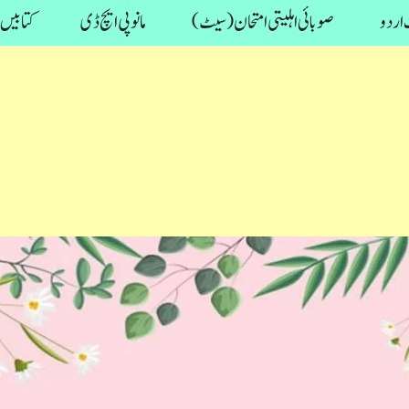
اردو
صوبائی اہلیتی امتحان (سیٹ)
مانو پی ایچ ڈی
کتابیں