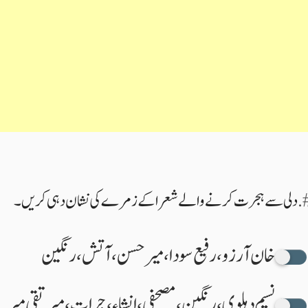
دلی سے ہجرت کرنے والے شعرا کے زمرے کی نشان دہی کریں۔
خان آرزو، رفیع سودا، میر حسن، آتش، رنگین
نسیم دہلوی، رنگین، مصحفی، انشاء ، جرات، میرتقی میر