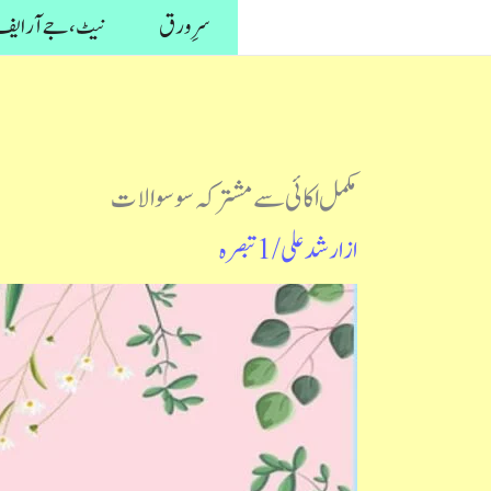
واد
سرِ ورق
نیٹ، جے آر ایف 
ر
ائیں۔
مکمل اکائی سے مشترکہ سو سوالات
از
ارشد علی
/
1 تبصرہ