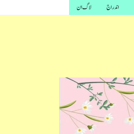
اندراج
لاگ ان