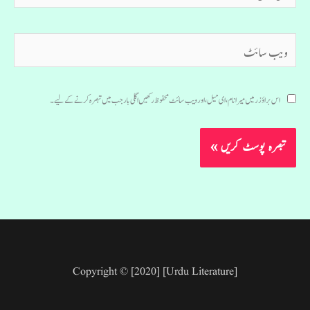
ویب
سائٹ
اس براؤزر میں میرا نام، ای میل، اور ویب سائٹ محفوظ رکھیں اگلی بار جب میں تبصرہ کرنے کےلیے۔
Copyright © [2020] [Urdu Literature]