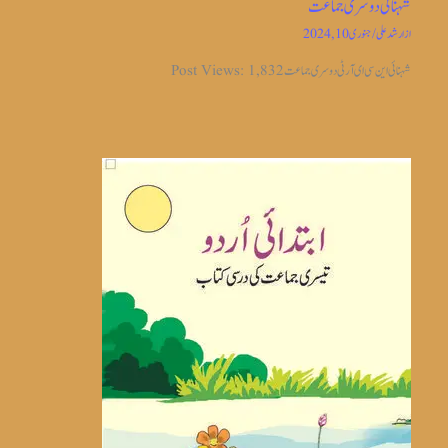
شہنائی دوسری جماعت
از
ارشد علی
/
جنوری 10, 2024
شہنائی این سی ای آر ٹی دوسری جماعت Post Views: 1,832