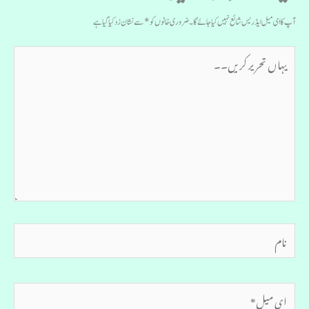
آپ کا ای میل ایڈریس شائع نہیں کیا جائے گا۔
ضروری خانوں کو
*
سے نشان زد کیا گیا ہے
یہاں
تحریر
کریں۔۔
نام
ای
میل*