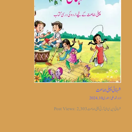
شہنائی پہلی جماعت
از
ارشد علی
/
جنوری 10, 2024
شہنائی این سی ای آر ٹی پہلی جماعت Post Views: 2,303