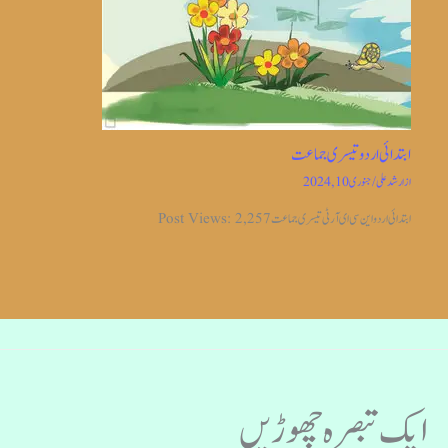
ابتدائی اردو تیسری جماعت
از
ارشد علی
/
جنوری 10, 2024
ابتدائی اردو این سی ای آر ٹی تیسری جماعت Post Views: 2,257
ایک تبصرہ چھوڑیں