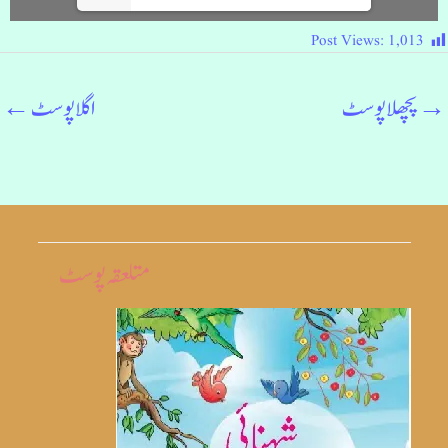
Post Views:
1,013
→
پچھلا پوسٹ
اگلا پوسٹ
←
متلعقہ پوسٹ