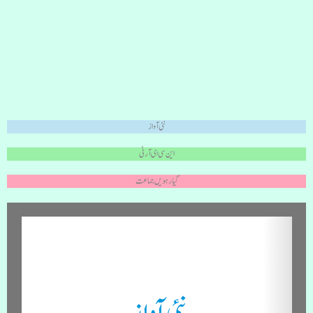
نئی آواز
این سی ای آر ٹی
گیارہویں جماعت