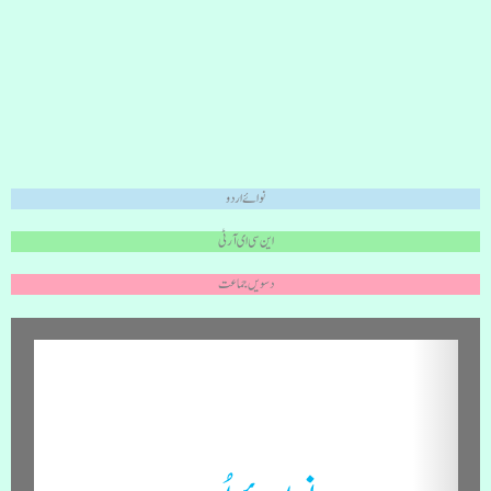
نوائے اردو
این سی ای آر ٹی
دسویں جماعت