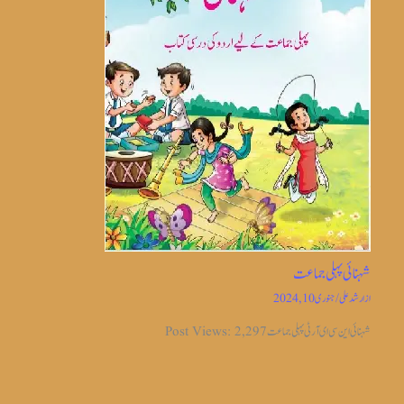
شہنائی پہلی جماعت
از
ارشد علی
/
جنوری 10, 2024
شہنائی این سی ای آر ٹی پہلی جماعت Post Views: 2,297