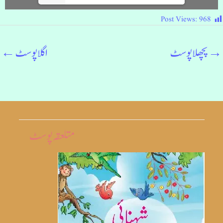
Post Views:
968
→
پچھلا پوسٹ
اگلا پوسٹ
←
متلعقہ پوسٹ