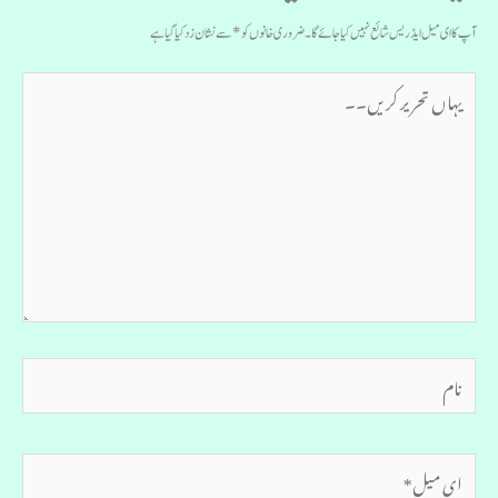
آپ کا ای میل ایڈریس شائع نہیں کیا جائے گا۔
ضروری خانوں کو
*
سے نشان زد کیا گیا ہے
یہاں
تحریر
کریں۔۔
نام
ای
میل*