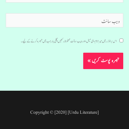
ویب
سائٹ
اس براؤزر میں میرا نام، ای میل، اور ویب سائٹ محفوظ رکھیں اگلی بار جب میں تبصرہ کرنے کےلیے۔
Copyright © [2020] [Urdu Literature]