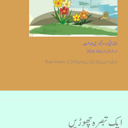
ابتدائی اردو تیسری جماعت
از
ارشد علی
/
جنوری 10, 2024
ابتدائی اردو این سی ای آر ٹی تیسری جماعت Post Views: 2,253
ایک تبصرہ چھوڑیں