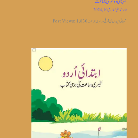
شہنائی دوسری جماعت
از
ارشد علی
/
جنوری 10, 2024
شہنائی این سی ای آر ٹی دوسری جماعت Post Views: 1,830