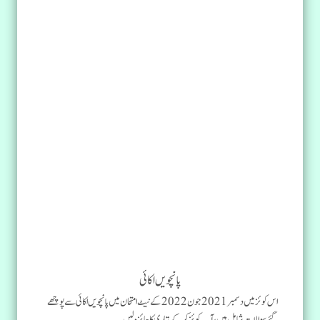
پانچویں اکائی
اس کوئز میں دسمبر 2021 جون 2022 کے نیٹ امتحان میں پانچویں اکائی سے پوچھے
گئے سوالات شامل ہیں، آپ کوئز کرکے تیاری کا جائزہ لیں