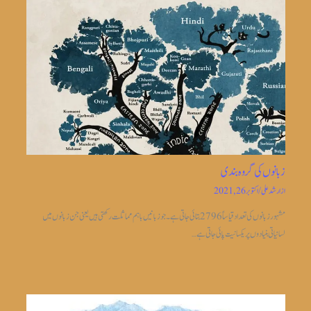
زبانوں کی گروہ بندی
از
ارشد علی
/
اکتوبر 26, 2021
مشہور زبانوں کی تعداد قیاساً2796 بتائی جاتی ہے ۔جو زبانیں باہم مماثلت رکھتی ہیں یعنی جن زبانوں میں
لسانیاتی بنیادوں پر یکسانیت پائی جاتی ہے…