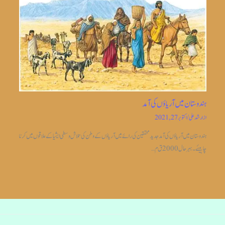
ہندوستان میں آریاؤں کی آمد
از
ارشد علی
/
اکتوبر 27, 2021
ہندوستان میں آریاؤں کی آمد جدیدمحققین کی رائے میں آریاؤں کے وطن کی تلاش وسطی ایشیا کے علاقوں میں کرنا
چاہیئے۔بہر حال 2000 ق م…