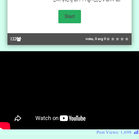
122
0 votes, 0 avg
Post Views:
1,698