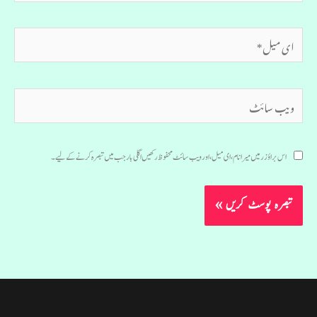
ای
میل*
ویب
سائٹ
اس براؤزر میں میرا نام، ای میل، اور ویب سائٹ محفوظ رکھیں اگلی بار جب میں تبصرہ کرنے کےلیے۔