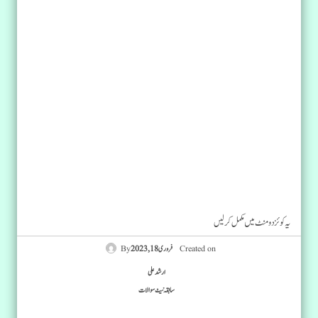
یہ کوئز دو منٹ میں مکمل کرلیں
Created on
فروری 18, 2023
ارشد علی
سابقہ نیٹ سوالات