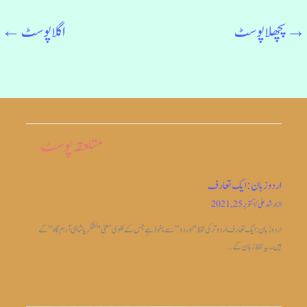
→
پچھلا پوسٹ
اگلا پوسٹ
←
متلعقہ پوسٹ
اردو زبان: ایک تعارف
از
ارشد علی
/
اکتوبر 25, 2021
اردو زبان: ایک تعارف اردو ترکی لفظ "اوردو” سے ماخوذ ہے جس کے لغوی معنی "لشکریا شاہی آرام گاہ” کے
ہیں۔ یہ لفظ زبان کے…