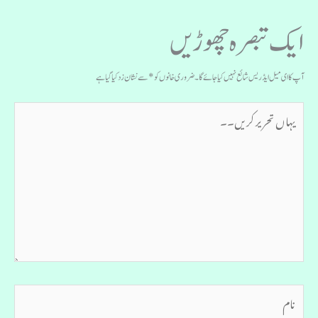
ایک تبصرہ چھوڑیں
آپ کا ای میل ایڈریس شائع نہیں کیا جائے گا۔
ضروری خانوں کو
*
سے نشان زد کیا گیا ہے
یہاں
تحریر
کریں۔۔
نام