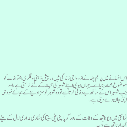
س افسانے میں پریم چند نے ازدواجی زندگی میں درپیش ذہنی وفکری اختلافات کو
وضوع بحث بنایا ہے۔ جہاں بیوی اپنے شوہر کی محبت کے لئے ترستی ہے، اور
ب شوہر اس کے ساتھ بے وفائی کرتا ہے تو وہ شوہر کو سزا دینے کے بجائے خود ہی
پنی جان دے دیتی ہے۔
انتی میں دیوناتھ کے وفات کے بعد گوپا اپنی بیٹی سنیتا کی شادی مداری لال کے بیٹے
یدار ناتھ سے کی۔