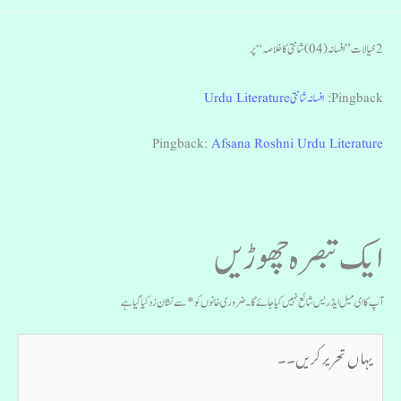
2 خیالات ”افسانہ (04) شانتی کا خلاصہ“ پر
Pingback:
افسانہ شانتی Urdu Literature
Pingback:
Afsana Roshni Urdu Literature
ایک تبصرہ چھوڑیں
آپ کا ای میل ایڈریس شائع نہیں کیا جائے گا۔
ضروری خانوں کو
*
سے نشان زد کیا گیا ہے
یہاں
تحریر
کریں۔۔