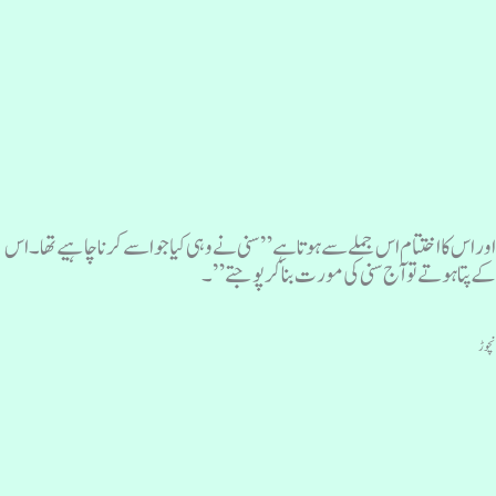
وراس کا اختتام اس جملے سے ہوتا ہے”سنی نے وہی کیا جو اسے کرنا چاہیے تھا۔اس
ے پتا ہوتے تو آج سنی کی مورت بنا کر پوجتے”۔
چوڑ