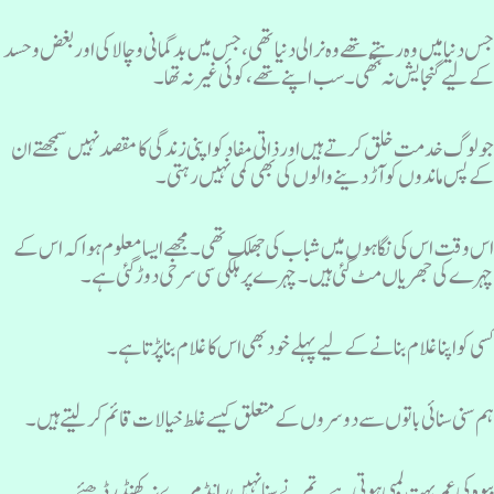
س دنیا میں وہ رہتے تھے وہ نرالی دنیاتھی ، جس میں بدگمانی و چالا کی اور بغض وحسد
ے لیے گنجایش نہ تھی ۔ سب اپنے تھے، کوئی غیر نہ تھا ۔
و لوگ خدمت خلق کرتے ہیں اور ذاتی مفاد کو اپنی زندگی کا مقصد نہیں سمجھتے ان
ے پس ماندوں کو آڑ دینے والوں کی بھی کمی نہیں رہتی ۔
س وقت اس کی نگاہوں میں شباب کی جھلک تھی۔ مجھے ایسا معلوم ہوا کہ اس کے
ہرے کی جھریاں مٹ گئی ہیں ۔ چہرے پر ہلکی سی سرخی دوڑ گئی ہے۔
سی کو اپنا غلام بنانے کے لیے پہلے خود بھی اس کا غلام بنا پڑتا ہے۔
م سنی سنائی باتوں سے دوسروں کے متعلق کیسے غلط خیالات قائم کر لیتے ہیں ۔
یوہ کی عمر بہت لمبی ہوتی ہے ۔تم نے سنا نہیں رانڈ مرے نہ کھنڈر ڈھئے۔