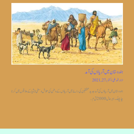
ہندوستان میں آریاؤں کی آمد
از
ارشد علی
/
اکتوبر 27, 2021
ہندوستان میں آریاؤں کی آمد جدیدمحققین کی رائے میں آریاؤں کے وطن کی تلاش وسطی ایشیا کے علاقوں میں کرنا
چاہیئے۔بہر حال 2000 ق م…