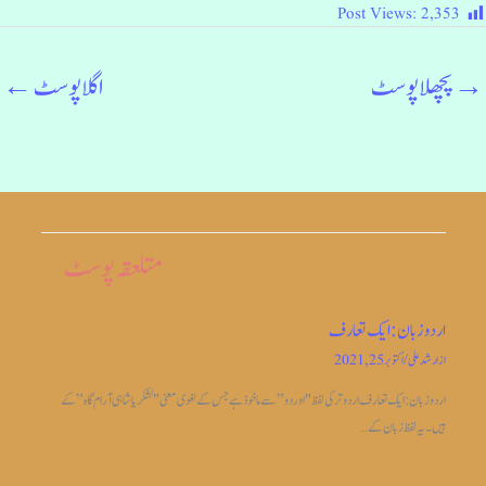
Post Views:
2,353
→
پچھلا پوسٹ
اگلا پوسٹ
←
متلعقہ پوسٹ
اردو زبان: ایک تعارف
از
ارشد علی
/
اکتوبر 25, 2021
اردو زبان: ایک تعارف اردو ترکی لفظ "اوردو” سے ماخوذ ہے جس کے لغوی معنی "لشکریا شاہی آرام گاہ” کے
ہیں۔ یہ لفظ زبان کے…