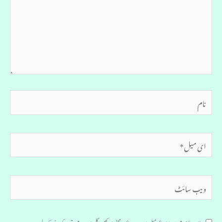
نام
ای
میل*
ویب
سائٹ