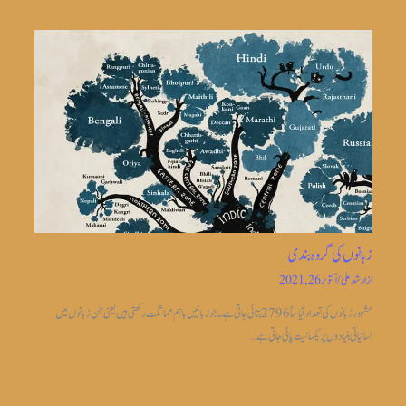
زبانوں کی گروہ بندی
از
ارشد علی
/
اکتوبر 26, 2021
مشہور زبانوں کی تعداد قیاساً2796 بتائی جاتی ہے ۔جو زبانیں باہم مماثلت رکھتی ہیں یعنی جن زبانوں میں
لسانیاتی بنیادوں پر یکسانیت پائی جاتی ہے…