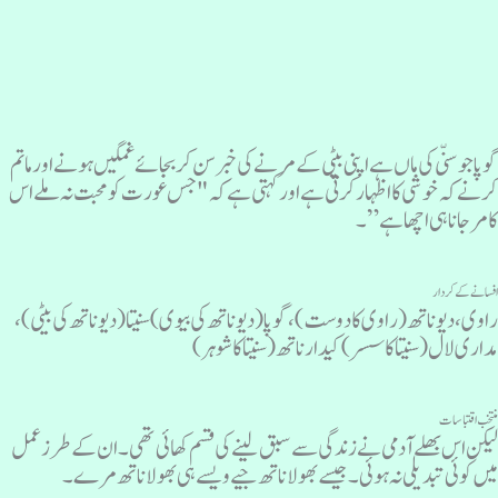
وپا جو سنّی کی ماں ہے اپنی بیٹی کے مرنے کی خبر سن کر بجائے غمگین ہونے اور ماتم
رنے کہ خوشی کا اظہار کرتی ہے اور کہتی ہے کہ "جس عورت کو محبت نہ ملے اس
ا مر جانا ہی اچھا ہے”۔
فسانے کے کردار
اوی، دیوناتھ(راوی کا دوست)، گوپا(دیوناتھ کی بیوی)سنیتا(دیوناتھ کی بیٹی)،
داری لال (سنیتا کا سسر)کیدار ناتھ (سنیتا کا شوہر)
نتخب اقتباسات
یکن اس بھلے آدمی نے زندگی سے سبق لینے کی قسم کھائی تھی ۔ ان کے طرزعمل
یں کوئی تبدیلی نہ ہوئی ۔ جیسے بھولا ناتھ جیے ویسے ہی بھولا ناتھ مرے۔