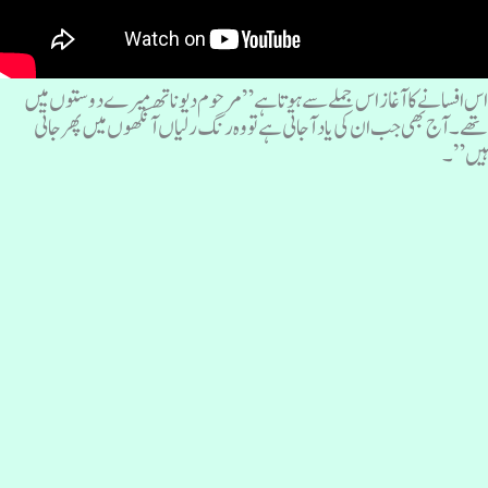
س افسانے کا آغاز اس جملے سے ہوتا ہے”مرحوم دیوناتھ میرے دوستوں میں
ھے۔آج بھی جب ان کی یاد آجاتی ہے تو وہ رنگ رلیاں آنکھوں میں پھر جاتی
یں”۔