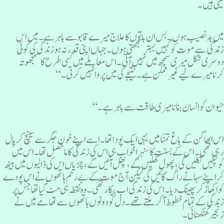
یتی ہیں ۔
یں بدنصیب ہوں۔ بس ان باتوں کا علاج میرے قابو سے باہر ہے۔ میں اس
ندگی سے موت کو کہیں بہتر سمجھتی ہوں ۔ جہاں اپنی قدر نہ ہوزندگی کی کوئی
وسری شکل میری سمجھ میں نہیں آتی۔اس معاملے میں کسی طرح کا سمجھوتہ
رنامیرے لیے غیرممکن ہے۔ نتیجے کی میں پروانہیں کرتی۔“
یوان کو انسان بنا نا میری طاقت سے باہر ہے ۔‘‘
س ابھا گن کے باغ تمنّا میں یہی ایک پودا تھا۔ اسے اپنے خون جگر سے سینچ کر پال
ہی تھی ۔ اس کے بسنت کا سنہرا خواب ہی اس کی زندگی کا ماحصل تھا۔ اس میں
ونپلیں نکلیں گی ، پھول کھلیں گے ، پھل آ ئیں گے، چڑیاں اس کی ڈالیوں میں بیٹھ
ر اپنے سہانے راگ گائیں گی لیکن آج موت کے بے رحم ہاتھوں نے اس پودے
و اکھاڑ کر پھینک دیا۔ اس کی زندگی اب بیکارتھی ۔ وہ نقطہ ہی مٹ گیا تھا جس پر
ندگی کے تمام خطوط آ کر ملتے تھے ۔ دل کو دونوں ہاتھوں سے تھامے میں نے
نجیر کھٹکھٹائی۔