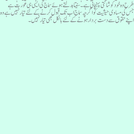
رح وہ خود کو شانتی پہنچاتی ہے۔ سنیتا بدلتے ہوئے سماج کی ایسی ہی عورت ہے
س کی مساوی حیثیت کو اگرچہ سماج اب تک قبول کرنے کے لئے تیار نہیں ہے وہ
پنے حقوق سے دست بردار ہونے کےلئے بالکل بھی تیار نہیں۔