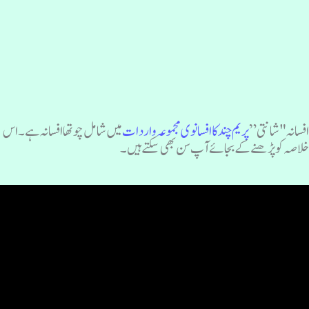
فسانہ "شانتی”
پریم چند کا افسانوی مجموعہ واردات
میں شامل چوتھا افسانہ ہے۔ اس
لاصہ کو پڑھنے کے بجائے آپ سن بھی سکتے ہیں۔