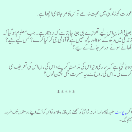
ورت کو زندگی میں محبت نہ ملے تو اس کا مر جانا ہی اچھا ہے ۔
ھیا! انسان اس لیے تھوڑے ہی جینا چاہتا ہے کہ روتا رہے ۔ جب معلوم ہو گیا کہ
ندگی میں دکھ کے سوا اور کچھ نہیں ہے تو آدمی جی کر کیا کرے؟ کس لیے جیے؟
ھانے سونے اور مرجانے کے لیے؟
ہ جانتی ہے کہ ساری دنیا اس کی مذمت کرے، اس کی ماں اس کی تعریف ہی
رے گی ۔اس کی روح سے یہ مسرت بھی چھین لوں؟
*****
گر
یہ پوسٹ
مفید لگا ہو اور افسانہ شانتی کو سمجھنے میں فائدہ ملا ہو تو اس کو آگے اپنے دوستوں تک ضرور
ہنچائیں۔