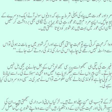
رد اور عورت میں بیاہ کی پہلی شرط یہ ہے کہ دونوں سولہ آنے ایک دوسرے کے
و جائیں ۔ ایسے مرد کم ہیں جو عورت کی جو برابرکج نگاہی بھی برداشت کر سکیں
یکن ایسی عورتیں بہت ہیں جوشو ہر کودیوتا سمجھتی ہیں۔
ہ اگر محبت کرتی ہے تو محبت چاہتی بھی ہے اور اگر شوہر میں یہ بات نہ ہوئی تو اس
ے واسطہ نہیں رکھے گی چاہے اس کی ساری زندگی روتے کٹ جائے۔”
یرت کی پتلی ہی سمجھواسے۔ رسی سمجھ لو جس کے جل جانے پر بھی بل نہیں
اتے ۔جن پیروں نے اسے ٹھکرادیا ہے انھیں وہ بھی نہ سہلائے گی ۔اسے اپنا بنا
ر کوئی چاہے تو لونڈی بنا لے لیکن حکومت تو اس نے میری نہ سہی ، دوسروں کی کیا
ہے گی۔
ڑکے تو سب ہی من چلے ہوتے ہیں۔ لڑکیا ں اپنی ذمہ داری سمجھتی ہیں۔ان کی
یوا قربانی اور محبت یہی ان کے دو ہتھیار ہیں جن سے وہ اپنے شوہر پر فتح حاصل کر