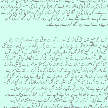
ھی، مداری لال پہلے انجنئیر تھے۔ بہت مالدارآدمی تھے اور گوپا بس چاہتی تھی کہ
س کی بیٹی کی شادی اسی مالدار گھرانے میں ہو تاکہ اس کی بیٹی سسرال میں رانی بن
ر رہے۔ گوپا اپنی بیٹی کی شادی میں کسی طرح کی کمی نہیں رکھنا چاہتی تھی جس کے
ئے گوپا نے سارے محلے سے قرض لیا تھا گوپا اس رقم کوقرض سمجھ کر لیتی لیکن
ینے والے اسے دان سمجھ کردے رہے تھے۔
ون کے مہینے میں سنی کی شادی کیدارناتھ سے ہوتی ہے، کیدارناتھ جو اپنے
الدین کا اکلوتا لڑکا تھا اور بے جا لاڈ پیار نے اسے بگاڑ دیا تھا، شراب کی عادت پڑگئی
ھی، او ڈرامہ کھیلنے کا شوقین تھا، باپ کا پیسہ خوب اڑاتا تھا اس کے انہیں عادتوں
ے تنگ آکر مداری لال نے کیدارناتھ کی شادی کرنے کا فیصلہ کیا تھا انہیں لگا کہ
نی جیسی خوبصورت لڑکی سے شادی ہوگی تو اس کا بیٹا سدھر جائے گا لیکن شادی
ے بعد بھی وہ بازنہ آیا، وہ ہربات میں بس اپنی من مانی کرتا، رات گئے گھر سے
اہررہنا اس کی عادت بن گئی تھی۔ وہ بیوی سے کبھی پیار کے دو بول کہنا بھی گوارا
ہیں کرتا جس کی سنّی منتظر تھی، لیکن سنی بھی اکلوتی اور لاڈلی تھی اور کیدار بھی،
وہا لوہے سے بھڑ گیا اس طرح یہ رشتہ نہ چل سکا، اورادھر کیدارناتھ ایک
یکٹریس کے ساتھ بھاگ گیا اور اپنے باپ کے جعلی دستخط کرکے بینک سے پیسہ
ھی لے گیا۔ آخر میں سنّی شوہر کے احمقانہ حرکت سے دلبرداشتہ ہوکر ایک
وزجمنا میں اشنان کرنے جاتی ہے اور جمنا میں خود کوغرق آب کردیتی ہے۔ اس