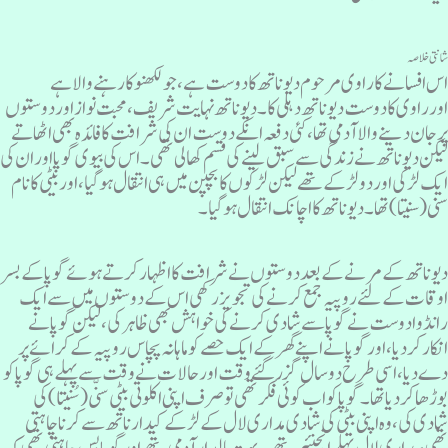
انتی خلاصہ
س افسانے کا راوی مرحوم دیوناتھ کا دوست ہے، جو لکھنو کا رہنے والا ہے
ورراوی کا دوست دیوناتھ دہلی کا۔دیوناتھ نہایت شریف، محبت نوازاوردوستوں
ر جان دینے والا آدمی تھا، کئی دفعہ انکے دوست ان کی شرافت کا فائدہ بھی اٹھاتے
یکن دیوناتھ نے زندگی سے سبق لینے کی قسم کھالی تھی۔ اس کی بیوی گوپااوران کی
یک لڑکی اوردو لڑکے تھے لیکن لڑکوں کا بچپن میں ہی انتقال ہوگیا، اور بیٹی کا نام
نی (سنیتا) تھا۔ دیو ناتھ کا اچانک انتقال ہوگیا۔
یوناتھ کے مرنے کے بعد دوستوں نے شرافت کا اظہار کرتے ہوئے گوپا کے بسر
وقات کے لئے روپیہ جمع کرنے کی تجویز رکھی اس کے دوستوں میں سے ایک
انڈوا دوست نے گوپا سے شادی کرنے کی خواہش بھی ظاہر کی، لیکن گوپا نے
نکارکردیا، اور گوپا نے اپنے گھرکے ایک حصے کو ماہانہ پچاس روپیہ کے کرائے پر
ے دیا، اسی طرح دو سال گزرگئے وقت اور حالات نےوقت سے پہلے ہی گوپا کو
وڑھا کر دیا تھا۔ گوپا کواب کوئی فکر تھی تو صرف اپنی اکلوتی بیٹی سنّی (سُنیتا) کی
ادی کی، وہ اپنی بیٹی کی شادی مداری لال کے لڑکے کیدارناتھ سےکرنا چاہتی