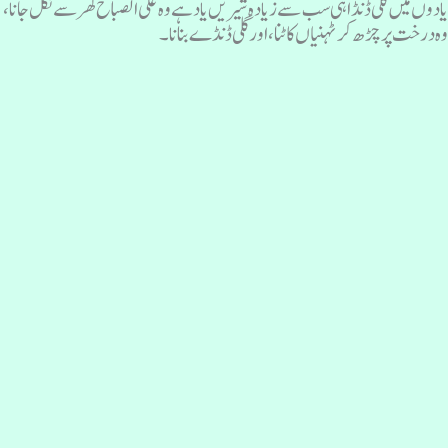
ادوں میں گلی ڈنڈا ہی سب سے زیادہ شیریں یاد ہے وہ علی الصباح گھر سے نکل جانا،
ہ درخت پر چڑھ کر ٹہنیاں کاٹنا، اور گلی ڈنڈے بنانا۔