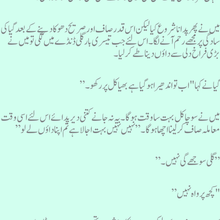
یں نے پھر پدانا شروع کیا لیکن اس قدر صاف اور صریح دھوکا دینے کے بعد گیا کی
ادگی پر مجھے رحم آنے لگا۔ اس لئے جب تیسری بار گلی ڈنڈے میں لگی تو میں نے
ڑی فراخ دلی سے داؤں دینا طے کرلیا۔
یا نے کہا "اب تو اندھیرا ہوگیا ہے بھیا کل پر رکھو۔”
یں نے سوچا کل بہت سا وقت ہو گا۔ یہ نہ جانے کتنی دیر پدائے اس لئے اسی وقت
عاملہ صاف کرلینا اچھا ہو گا۔” نہیں نہیں بہت اجالا ہے تم اپنا داؤں لے لو”
 گلی سوجھے گی نہیں۔”
کچھ پرواہ نہیں”