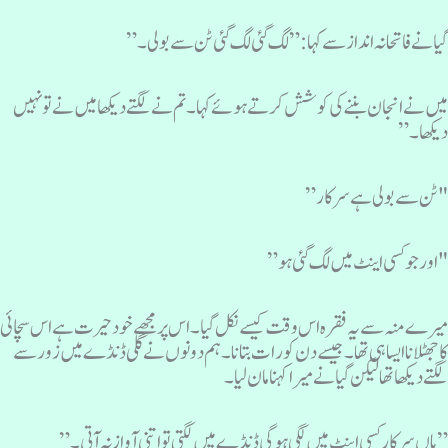
یا نے فاتحانہ انداز سے کہا:”لگ گئی لگ گئی ٹن سے بولی۔”
یں نے انجان بننے کی کوشش کرتے ہوئے کہا۔ تم نے لگتے دیکھا میں نے تو نہیں
یکھا۔”
ٹن سے بولی ہے سرکار”
اور جو کسی اینٹ میں لگ گئی ہو”
یرے منہ سے یہ فقرہ اس وقت کیسے نکل گیا۔ اس پر مجھے خود حیرت ہے اس سچائی
ا جھٹلانا ایسا ہی تھا۔ جیسے دن کو رات بتانا۔ ہم دونوں نے گلی ڈنڈے میں زور سے
گتے دیکھا تھا لیکن گیا نے میرا کہنا مان لیا۔
 ہاں سرکارکسی اینٹ میں لگی ہوگی ڈنڈے میں لگتی تو اتنی آواز نہ آتی۔”