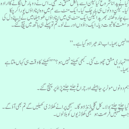
یا نے پدانا شروع کیا لیکن اسے بالکل مشق نہ تھی۔ اس نے دو بار ٹل لگانے کا ارادہ
یا۔ لیکن دونوں ہی بار چک گیا۔ ایک منٹ سے کم میں وہ اپنا داؤں پورا کر چکا
ےچارہ گھنٹہ بھر پدا لیکن ایک منٹ ہی میں اپنا داؤں کھو بیٹھا میں نے اپنے دل کی
سعت کا ثبوت دیا۔ ایک داؤوں اور لےلو۔ تم تو پہلے ہی ہاتھ میں ہیچ گئے ۔
نہیں بھیا۔ اب اندھیرا ہو گیا ہے۔”
تمہاری مشق چھوٹ گئی ۔ کبھی کھیلتے نہیں ہو ؟” "کھیلنے کا وقت ہی کہاں ملتا ہے
ھیا ۔”
م دونوں موٹر پر جا بیٹھے اور چراغ جلتے جلتے پڑاؤ پر پہنچ گئے۔
یا چلتے چلتے بولا۔ کل گلی ڈنڈا ہو گا۔ سبھی پرانے کھلاڑی کھیلیں گے تم بھی آؤگے ۔
ب تمہیں فرصت ہو سبھی کھلاڑیوں کو بلا لوں۔