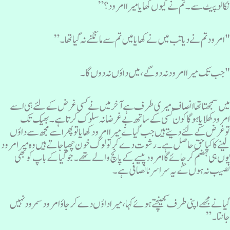
کالو پیٹ سے ۔تم نے کیوں کھایا میرا امرود؟”
امرود تم نے دیا تب میں نے کھایا میں تم سے مانگنے نہ گیا تھا۔”
جب تک میرا امرود نہ دوگے، میں داؤں نہ دوں گا ۔
یں سمجھتا تھا انصاف میری طرف ہے آخر میں نے کسی غرض کے لئے ہی اسے
مرودکھلایا ہوگا کون کسی کے ساتھ بے غرضانہ سلوک کرتا ہے۔ بھیک تک
وغرض کے لئے دیتے ہیں جب گیا نے میرا امرود کھایاتو پھر اسے مجھ سے داؤں
ینے کا کیا حق حاصل ہے۔ رشوت دے کر تو لوگ خون چھپا جاتے ہیں وہ میرامرود
وں ہی ہضم کر جائے گا امرود پیسے کے پانچ والے تھے۔ جو گیا کے باپ کو بھی
صیب نہ ہوں گے یہ سراسر نانصافی ہے۔
یا نے مجھے اپنی طرف کھینچتے ہوئے کہا ،میرا داؤں دے کر جاؤ امرود سمرود نہیں
انتا۔”