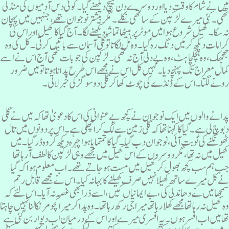
یں نے شام کا وقت دیا اور دوسرے دن میچ دیکھنے گیا۔کوئی دس آدمیوں کی منڈلی
ھی ۔ کئی میرے لڑکپن کے ساتھی نکلے۔ مگر بیشتر نوجوان تھے، جنہیں میں پہچان
ہ سکا۔ کھیل شروع ہوا میں موٹر پر بیٹھا تماشا دیکھنے لگا۔ آج گیا کا کھیل اور اس کی
رامات دیکھ کر میں دنگ رہ گیا۔ وہ ٹل لگاتا تو گلی آسمان سے باتیں کرتی۔ کل کی وہ
ھجھک ،وہ ہچکچاہٹ ، وہ بے دلی آج نہ تھی ۔ لڑکپن کی جو بات تھی آج اس نے اسے
مال معراج تک پہنچا دیا ۔کہیں کل اس نے مجھے اس طرح پدانا ہوتا تو میں ضرور
ونے لگتا ۔ اس کے ڈنڈے کی چوٹ کھاکر گلی دوسو گز کی خبرلاتی ۔
دانے والوں میں ایک نوجوان نے کچھ بےعنوانی کی اس کا دعویٰ تھا کہ میں نے گلی
بوچ لی ہے ۔گیا کا کہنا تھا کہ گلی زمین سے لگ کر اچھلی ہے ۔ اس پر دونوں میں تال
ھونکنے کی نوبت آئی، نوجوان دب گیا۔گیا کا تمتمایا ہوا چہرہ دیکھ کر وہ ڈر گیا ۔میں
ھیل میں نہ تھا ، مگر دوسروں کے اس کھیل میں مجھے وہی لڑکپن کا لطف آرہا تھا
ب ہم سب کچھ بھول کر کھیل میں مست ہوجاتے تھے۔ اب معلوم ہوا کہ گیا
ے کل میرے ساتھ کھیلا نہیں صرف کھیلنے کا بہانہ کیا۔ اس نے مجھے قابل رحم
مجھا میں نے دھاندلی کی ، بے ایمانیاں کیں، اسے ذرا بھی غصہ نہ آیا ۔ اس لئے کہ
ہ کھیل نہ رہا تھا مجھے کھلا رہا تھا میرا جی رکھ رہا تھا۔ وہ پدا کر میرا کچومر نکالنا نہیں چاہتا
ھا میں اب افسر ہوں۔ یہ افسری میرے اور اس کے درمیان اب دیوار بن گئی ہے