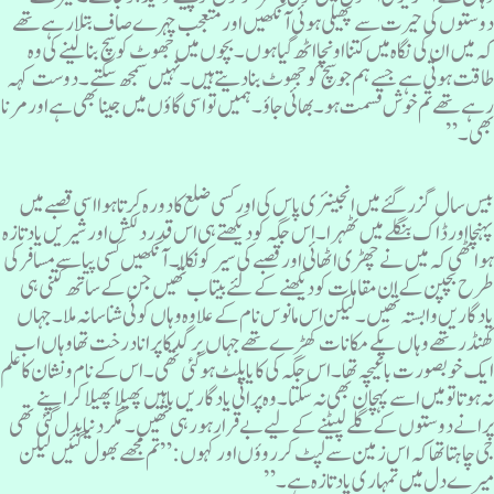
وستوں کی حیرت سے پھیلی ہوئی آنکھیں اور متعجب چہرے صاف بتلا رہے تھے
ہ میں ان کی نگاہ میں کتنا اونچا اٹھ گیا ہوں۔ بچوں میں جھوٹ کو سچ بنالینے کی وہ
اقت ہوتی ہے جسے ہم جو سچ کو جھوٹ بنادیتے ہیں۔ نہیں سمجھ سکتے۔ دوست کہہ
ہے تھے تم خوش قسمت ہو ۔بھائی جاؤ ۔ہمیں تو اسی گاؤں میں جینا بھی ہے اور مرنا
ھی۔”
یس سال گزر گئے میں انجینئری پاس کی اور کسی ضلع کا دورہ کرتا ہوا اسی قصبے میں
ہنچا اور ڈاک بنگلے میں ٹھہرا۔ اس جگہ کو دیکھتے ہی اس قدر دلکش اور شیریں یاد تازہ
واٹھی کہ میں نے چھڑی اٹھائی اور قصبے کی سیر کو نکلا۔ آنکھیں کسی پیاسے مسافر کی
رح بچپن کے ان مقامات کو دیکھنے کے لئے بیتاب تھیں جن کے ساتھ کتنی ہی
ادگاریں وابستہ تھیں۔لیکن اس مانوس نام کے علاوہ وہاں کوئی شناسا نہ ملا ۔جہاں
ھنڈر تھے وہاں پکے مکانات کھڑے تھے جہاں برگد کا پرانا درخت تھا وہاں اب
یک خوبصورت باغیچہ تھا۔ اس جگہ کی کایا پلٹ ہو گئی تھی ۔ اس کے نام ونشان کا علم
ہ ہوتا تو میں اسے پہچان بھی نہ سکتا۔ وہ پرانی یادگاریں باہیں پھیلا پھیلا کر اپنے
رانےدوستوں کے گلے لپیٹنے کے لیے بے قرار ہورہی تھیں۔ مگر دنیا بدل گئی تھی
ی چاہتا تھا کہ اس زمین سے لپٹ کر روؤں اور کہوں :”تم مجھے بھول گئیں لیکن
یرے دل میں تمہاری یاد تازہ ہے ۔”