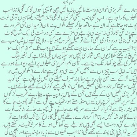
منشی پریم چند
مارے انگریزی خوان دوست مانیں یانہ مانیں میں تو یہی کہوں گا کہ گلی ڈنڈا سب
ھیلوں کا راجہ ہے۔ اب بھی جب کبھی لڑکوں کو گِلّی ڈنڈا کھیلتے دیکھتا ہوں تو جی لوٹ
وٹ ہو جاتا ہے کہ ان کے ساتھ جا کر کھیلنے لگوں۔ نہ لان (میدان) کی ضرورت
ے،نہ شن گارڈ کی نہ نیٹ کی نہ بلے کی مزے سے کسی درخت کی ایک شاخ کاٹ
ی، گلی بنائی اور دو آدمی بھی آگئے تو کھیل شروع ہوگیا۔ ولایتی کھیلوں میں سب سے
ڑا عیب یہ ہے کہ ان کے سامان بہت مہنگے ہوتے ہیں جب تک کم از کم ایک سو
رچ نہ کیجئے کھلاڑیوں میں شمار ہی نہیں ہوسکتا یہاں گِلّی ڈنڈا ہے کہ بغیر ہینگ
ھٹکری لگے چوکھا رنگ دیتا ہے۔ لیکن ہم انگریزی کھیلوں پر ایسے دیوانے ہورہے
یں کہ اپنی سب چیزوں سے ہمیں نفرت سی ہوگئی ہے ہمارے اسکولوں میں ہر
یک لڑکے سے تین چار روپے سالانہ صرف کھیلنے کی فیس لی جاتی ہے کسی کو یہ
ہیں سوجھتا کہ ہندوستانی کھیلیں کھلائیں جو بغیر پیسے کوڑی کے کھیلے جاتے ہیں۔
نگریزی کھیل ان کے لئے ہیں جن کے پاس روپیہ ہے۔ بیچارے غریب لڑکوں
ے سر پر فضول خرچیاں کیوں منڈھتے ہو، ٹھیک ہے گلی سے آنکھ پھوٹ جانے کا
ندیشہ رہتا ہے تو کیا کرکٹ سے سرپھوٹ جانے، تلی پھوٹ جانے، ٹانگ ٹوٹ
انے کا خدشہ نہیں رہتا؟ اگر ہمارے ماتھے میں گلی کا داغ آج تک لگا ہوا ہے تو
مارے کئی دوست ایسے بھی ہیں جو بلے سے گھائل ہونے کا سرٹیفکیٹ رکھتے ہیں ۔
یر یہ تو اپنی اپنی پسند ہے مجھے گلی ڈنڈا سب کھیلوں سے زیادہ پسند ہے اور بچپن کی