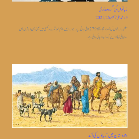
زبانوں کی گروہ بندی
از
ارشد علی
/
اکتوبر 26, 2021
مشہور زبانوں کی تعداد قیاساً2796 بتائی جاتی ہے ۔جو زبانیں باہم مماثلت رکھتی ہیں یعنی جن زبانوں میں
لسانیاتی بنیادوں پر یکسانیت پائی جاتی ہے…
ہندوستان میں آریاؤں کی آمد