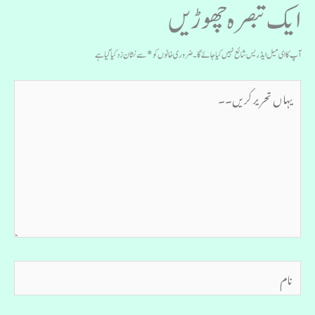
ایک تبصرہ چھوڑیں
آپ کا ای میل ایڈریس شائع نہیں کیا جائے گا۔
ضروری خانوں کو
*
سے نشان زد کیا گیا ہے
یہاں
تحریر
کریں۔۔
نام