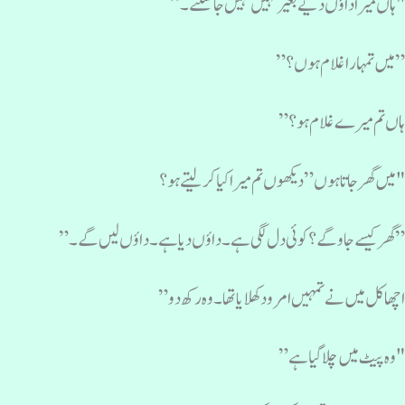
ہاں میرا داؤں دیے بغیر کہیں نہیں جا سکتے۔”
 میں تمہارا غلام ہوں ؟”
اں تم میرے غلام ہو؟”
میں گھر جاتا ہوں” دیکھوں تم میرا کیا کر لیتے ہو ؟
 گھر کیسے جاوگے ؟کوئی دل لگی ہے۔ داؤں دیا ہے ۔داؤں لیں گے ۔”
چھا کل میں نے تمہیں امرود کھلایا تھا ۔ وہ رکھ دو”
وہ پیٹ میں چلا گیا ہے”