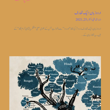
اردو زبان: ایک تعارف
از
ارشد علی
/
اکتوبر 25, 2021
اردو زبان: ایک تعارف اردو ترکی لفظ "اوردو” سے ماخوذ ہے جس کے لغوی معنی "لشکریا شاہی آرام گاہ” کے
ہیں۔ یہ لفظ زبان کے…