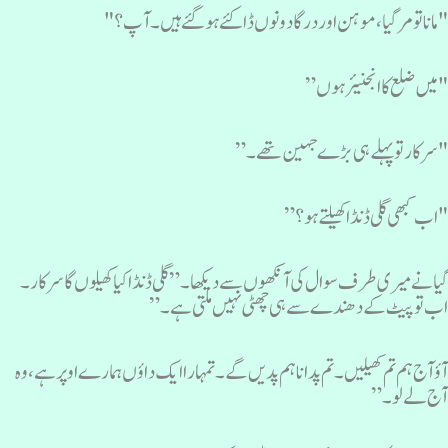
مانا تومرگیا ، موہن اور درگا دونوں ڈاکئے ہو گئے ہیں۔ آپ ؟ "
میں ضلع کا انجنیئر ہوں”
سرکار تو پہلے ہی بڑے جہین تھے۔”
اب کبھی گلی ڈنڈا کھیلتے ہو؟”
یانے میری طرف سوال کی آنکھوں سے دیکھا۔” گلی ڈنڈا کیا کھیلوں گا سرکار ۔
ب تو پیٹ کے دھندے سے ہی چھٹی نہیں ملتی ہے۔”
ؤ آج ہم تم کھیلیں ۔تم پدانا ہم پدیں گے۔ تمہارا ایک داؤں ہمارے اوپر ہے، وہ
ج لے لو۔”