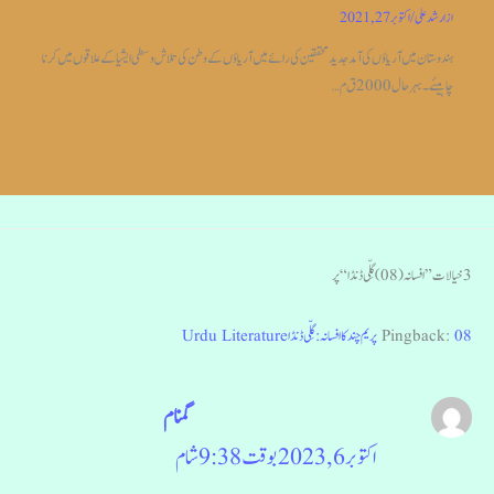
از
ارشد علی
/
اکتوبر 27, 2021
ہندوستان میں آریاؤں کی آمد جدیدمحققین کی رائے میں آریاؤں کے وطن کی تلاش وسطی ایشیا کے علاقوں میں کرنا
چاہیئے۔بہر حال 2000 ق م…
3 خیالات ”افسانہ (08) گِلّی ڈنڈا“ پر
08 پریم چند کا افسانہ :گِلّی ڈنڈا Urdu Literature
Pingback:
گمنام
اکتوبر 6, 2023 بوقت 9:38 شام