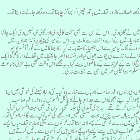
جھے انصاف کا زور تھا۔ میں ہاتھ چھڑا کر بھاگنا چاہتا تھا۔ وہ مجھے جانے نہ دیتا تھا۔
یں نے گالی دی۔ اس نے اس سے بھی سخت گالی دی اور گالی ہی نہیں دی ایک چانٹا
ما دیا ۔ میں نے اسے دانت سے کاٹ لیا۔ اس نے میری پیٹھ پر ڈنڈا جما دیا۔ میں
ونے لگا۔ گیا میرے اس ہتھیار کا مقابلہ نہ کرسکا، بھاگا میں نے فوراً آنسو پوچھ
الے ۔ڈنڈے کی چوٹ بھول گیا اور ہنستا ہوا گھر جا پہنچا۔ میں تھانے دار کا لڑکا ایک
یچ ذات کے لونڈے کے ہاتھوں پیٹ گیا۔یہ مجھے اس وقت بھی بے عزتی کا باعث
علوم ہوا لیکن گھر میں کسی سے شکایت نہ کی۔
ن ہی دنوں والد صاحب کا وہاں سے تبادلہ ہوگیا۔ نئی دنیا دیکھنے کی خوشی میں ایسا
ھولا کہ اپنے ہمجولیوں سے جدا ہو جانے کا بالکل افسوس نہ ہوا ۔ والد صاحب
فسوس کرتے تھے ۔ یہ بڑی آمدنی کی جگہ تھی ۔ اماں جی بھی بہت افسوس کرتی
ھیں یہاں سب چیزیں بہت سستی تھیں اور محلے کی عورتوں سے لگاؤ سا ہو گیا تھا۔
یکن میں مارے خوشی کے پھولا نہ سماتا تھا۔ لڑکوں سے شیخی بگھارتا تھا۔ وہاں ایسے
ھر تھوڑے ہی ہیں ایسے ایسے اونچے مکان ہیں کہ آسمان سے باتیں کرتے ہیں
ہاں کے انگریزی اسکول میں کوئی ماسٹر لڑکوں کو پیٹے تو قید ہو جائے۔ میرے