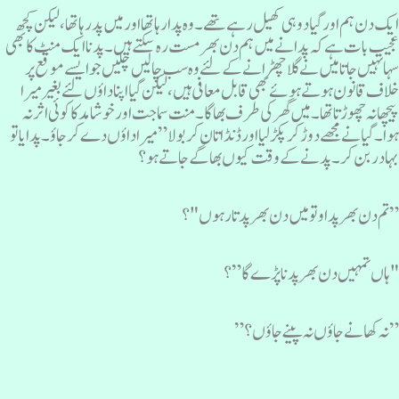
یک دن ہم اور گیا دو ہی کھیل رہے تھے۔ وہ پدا رہا تھا اور میں پد رہا تھا، لیکن کچھ
جیب بات ہے کہ پدانے میں ہم دن بھرمست رہ سکتے ہیں۔ پدنا ایک منٹ کا بھی
ہا نہیں جاتا میں نے گلا چھڑانے کے لئے وہ سب چالیں چلیں جو ایسے موقع پر
لاف قانون ہوتے ہوئے بھی قابل معافی ہیں ، لیکن گیا اپنا داؤں لئے بغیر میرا
یچھا نہ چھوڑتا تھا ۔ میں گھر کی طرف بھاگا۔ منت سماجت اور خوشامد کا کوئی اثر نہ
وا۔ گیا نے مجھے دوڑ کر پکڑ لیا اور ڈنڈا تان کر بولا ” میرا داؤں دے کر جاؤ۔ پدایا تو
ہادر بن کر ۔ پدنے کے وقت کیوں بھاگے جاتے ہو؟
 تم دن بھر پداو تو میں دن بھر پدتا رہوں "؟
ہاں تمہیں دن بھر پدنا پڑے گا” ؟
 نہ کھانے جاؤں نہ پینے جاؤں ؟”