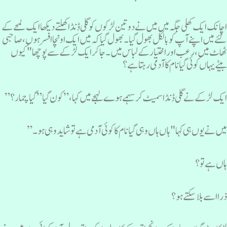
چانک ایک کھلی جگہ میں میں نے دو تین لڑکوں کو گلی ڈنڈا کھلتے دیکھا ایک لمحے کے
ئے میں اپنے آپ کو بالکل بھول گیا۔ بھول گیا کہ میں ایک اونچا افسر ہوں، صاحبی
ھاٹ میں، رعب اور اختیار کے لباس میں ۔ جا کر ایک لڑکے سے پوچھا "کیوں
یٹے یہاں کوئی گیا نام کا آدمی رہتا ہے؟
یک لڑکے نے گلی ڈنڈا سمیٹ کر سہمے ہوے لہجے میں کہا،” کون گیا” گیا چمار ؟”
یں نے یوں ہی کہا "ہاں ہاں وہی گیا نام کا کوئی آدمی ہے تو شاید وہی ہو ۔”
اں ہے تو ؟
را اسے بلا سکتے ہو؟