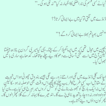
یا نے کسی قسم کی ناراضگی کا اظہار نہ کیا "نہ لگی ہو گی۔”
نڈے میں لگتی تو کیا میں بے ایمانی کرتا !؟
نہیں بھیا تم بھلا بے ایمانی کروگے!”
چپن میں مجال تھی کہ میں ایسا گھپلا کرکے بچتا۔یہی گیا میری گردن پر چڑھ بیٹھتا
یکن آج میں اسے کتنی آسانی سے دھوکا دیے چلے جاتا تھا۔گدھا ہے ساری باتیں
ھول گیا۔
چانک گلی ڈنڈے میں لگی اور اتنے زور سے لگی جیسے بندوق چھوٹی ہو اس ثبوت
ے مقابل اب کسی طرح کا فریب چلنے کا مجھے اس وقت بھی حوصلہ نہ ہوسکا لیکن
یوں نہ ایک بار سچ کو جھوٹ بنانے کی کوشش کروں میرا ہرج ہی کیا ہے ۔ مان گیا
و واہ واہ ورنہ دو چار ہا تھ پدنا ہی پڑے گا۔ اندھیرے کا بہانہ کرکے گلا چھڑا لوں گا۔
ھر کون داؤں دینے آتا ہے۔