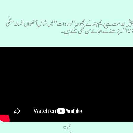
یش خدمت ہے پریم چند کے مجموعہ "واردات” میں شامل آٹھواں افسانہ "گِلّی
نڈا”۔ پڑھنے کے بجائے سن بھی سکتے ہیں۔
گِلّی ڈنڈا