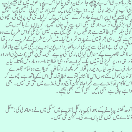
کڑ رہا ہو۔ گلی اس کے پیچھے جاگری یہ وہی گیا تھا جس کے ہاتھوں میں گلی جیسے آپ
ی آپ جا کر بیٹھ جاتی تھی۔ وہ اپنے دائیں بائیں کہیں ہو گلی اس کی ہتھیلی میں پہنچتی
ھی جیسے گلیوں پر اس نے جادو کر کے انہیں بس میں کر لیا۔ نئی گلی، پرانی گلی، چھوٹی
لی، بڑی گلی ،نوک دار گلی سبھی اس سے مل جاتی تھیں۔ گویا اس کے ہاتھوں میں
وئی مقنا طیسی طاقت ہے جو گلیوں کو کھینچ لیتی ہے ۔ لیکن آج گلی کو اس طرح سے وہ
حبت نہیں رہی پھر تو میں نے پدانا شروع کیا۔ میں طرح طرح کے فریب کر رہا تھا
شق کی کمی بے ایمانی سے پوری کررہا تھا۔ داؤں پورا ہونے پر بھی میں کھیلے جاتا تھا۔
الانکہ قاعدے کےمطابق گیا کی باری آنی چاہیے تھی ۔ گلی پر ہلکی چوٹ پڑتی اور وہ
را ہی دور پر گر پڑتی تو میں لپک کر اسے خود ہی اٹھا لاتا، اور دوبارہ ٹل لگاتا۔ گیا یہ
اری بے قاعدگیاں دیکھ رہا تھا۔ مگر کچھ نہ بولتا تھا۔ گویا اسے وہ تمام قاعدے
انون بھول گئے ہوں اس کانشانہ کتنا بے خطا تھا۔ گلی اس کے ہاتھ سے چھوٹ کر
س کا کام تھا ڈنڈے سے ٹکرا جانا لیکن آج وہ گلی ڈنڈے میں لگتی ہی نہیں ۔کبھی
اہنے جاتی ہے کبھی بائیں کبھی آگے کبھی پیچھے۔
دھ گھنٹہ پدانے کے بعد ایک بار گلی ڈنڈے میں آ لگی میں نے دھاندلی کی: ” گلی
نڈے میں نہیں لگی پاس سے گئی۔ لیکن لگی نہیں۔