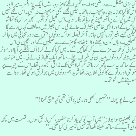
یا بڑی مشکل سے راضی ہوا۔ وہ ٹھہرا ٹکے کا مزدور، میں ایک بڑا افسر۔ میرا اور
س کا کیا جوڑ۔ بیچارہ جھینپ رہا تھا۔ لیکن مجھے بھی کم جھینپ نہ تھی۔ اس لئے نہیں
ہ میں گیا کے ساتھ کھیلنے جا رہا تھا بلکہ لوگ اس کھیل کو عجوبہ سمجھ کر اس کا تماشا
نائیں گے اوراچھی خاصی بھیڑ لگ جائے گی۔اس بھیڑ میں وہ لطف کہاں رہے گا
یکن کھیلے بغیر تو رہا نہیں جاتا۔ آخر فیصلہ ہوا کہ دونوں بستی سے دور تنہائی میں جاکر
ھیلیں۔ وہاں کون دیکھنے والا بیٹھا ہوگا مزے سے کھیلیں گے اور بچپن کی اس
ٹھائی کو خوب مزے لے کر کھائیں گے۔ میں گیا کو لے کر ڈاک بنگلے پر آیا اورموٹر
یں بیٹھ کر دونوں میدان کی طرف چلے۔ ساتھ ایک کلہاڑی لے لی۔ میں متانت
ے ساتھ یہ سب کچھ کر رہا تھا مگر گیا ابھی تک مذاق سمجھ رہا تھا۔ اس کے چہرے پر
وشی اور ولوے کا کوئی نشان نہ تھا شاید ہم دونوں میں جو فرق ہو گیا تھا ۔ وہ اسے
وچنے میں محو تھا۔
یں نے پوچھا۔” تمہیں کبھی ہماری یاد آئی تھی گیا ؟ سچ کہنا!”
یا جھینپتا ہوا بولا: ” میں آپ کو کیا یاد کرتا حضور، کس لائق ہوں۔قسمت میں کچھ
ن آپ کے ساتھ کھیلنا لکھا تھا نہیں تو میری کیا گنتی۔”