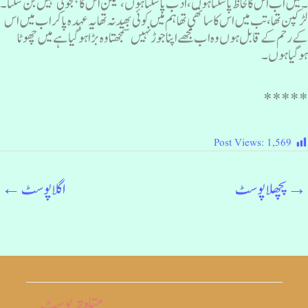
 میں اب اس کا لحاظ پا سکتا ہوں ، ادب پاسکتا ہوں، لیکن اس کا ہمجولی نہیں بن سکتا۔
ڑکپن تھا، تب میں اس کا ساتھی تھا ہم میں کوئی بھید نہ تھا یہ عہدہ پا کر اب میں اس
ے رحم کے قابل ہوں وہ اب مجھے اپنا جوڑ نہیں سمجھتا وہ بڑا ہوگیا ہے میں چھوٹا
وگیا ہوں ۔
****
Post Views:
1,569
→
پچھلا پوسٹ
اگلا پوسٹ
←
متلعقہ پوسٹ