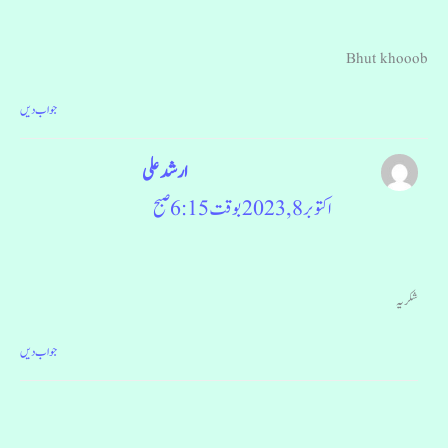
Bhut khooob
جواب دیں
ارشد علی
اکتوبر 8, 2023 بوقت 6:15 صبح
شکریہ
جواب دیں