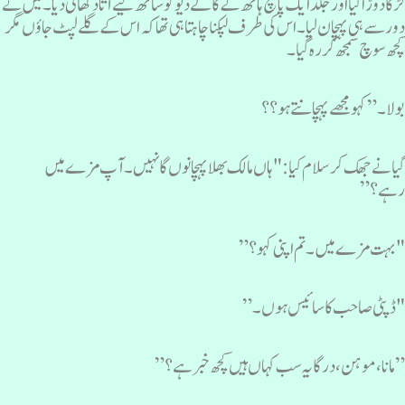
ڑکا دوڑا گیا اور جلد ایک پانچ ہاتھ کے کالے دیو کو ساتھ لیے آتا دکھائی دیا۔ میں نے
ور سے ہی پہچان لیا۔ اس کی طرف لپکنا چاہتا ہی تھا کہ اس کے گلے لپٹ جاؤں مگر
چھ سوچ سمجھ کر رہ گیا۔
ولا ۔”کہو مجھے پہچانتے ہو؟؟
یا نے جھک کر سلام کیا : "ہاں مالک بھلا پہچانوں گا نہیں۔ آپ مزے میں
ہے؟”
بہت مزے میں ۔تم اپنی کہو ؟”
ڈپٹی صاحب کا سائیس ہوں۔”
 مانا، موہن، درگا یہ سب کہاں ہیں کچھ خبر ہے؟”