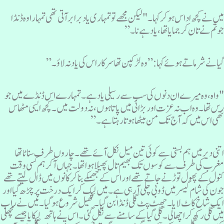
یں نے کچھ اداس ہوکر کہا۔ "لیکن مجھے تو تمہاری یاد برابر آتی تھی تمہارا وہ ڈنڈا
وتم نے تان کر جمایا تھا ، یاد ہے نا۔”
یا نے شرماتے ہوئے کہا:”وہ لڑکپن تھا سرکار اس کی یاد نہ لاؤ۔”
واہ، وہ میرے ان دنوں کی سب سے رسیلی یاد ہے۔ تمہارے اس ڈنڈے میں جو
س تھا۔ وہ اب نہ عزت اور بڑائی میں پاتا ہوں، نہ دولت میں۔ کچھ ایسی مٹھاس
ھی اس میں کہ آج تک من میٹھا ہوتا رہتا ہے۔”
تنی دیر میں ہم بستی سے کوئی تین میل نکل آئے تھے۔ چاروں طرف سناٹا تھا
غرب کی طرف سے کوسوں تک بھیم تال پھیلا ہوا تھا۔ جہاں آکر ہم کسی وقت
نول کے پھول توڑنے جاتے تھے اور اس کے جھمکے بنا کر کانوں میں ڈال لیتے تھے
ون کی شام کیسر میں ڈوبی چلی آرہی ہے۔ میں لپک کر ایک درخت پر چڑھ گیا اور
یک شاخ کاٹ لایا۔ جھٹ پٹ گلی ڈنڈا بن گیا۔ کھیل شروع ہوگیا۔ میں نے راب
یں گلی رکھ کر اچھالی۔ گلی گیا کے سامنے سے نکل گئی۔ اس نے ہاتھ لپکایا جیسے مچھلی