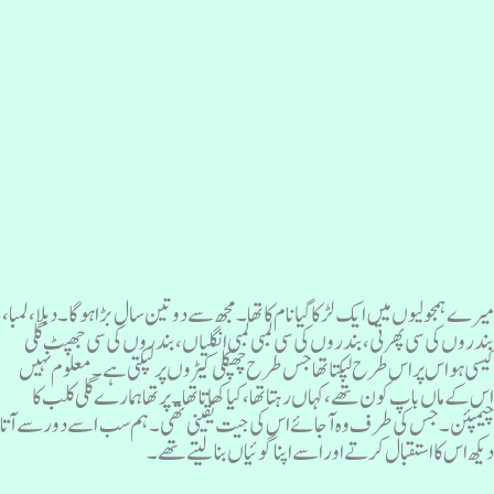
یرے ہمجولیوں میں ایک لڑکا گیا نام کا تھا ۔مجھ سے دو تین سال بڑا ہو گا ۔ دبلا، لمبا،
ندروں کی سی پھرتی ، بندروں کی سی لمبی لمبی انگلیاں، بندروں کی سی جھپٹ گلی
یسی ہو اس پر اس طرح لپکتا تھاجس طرح چھپکلی کیڑوں پر لپکتی ہے ۔معلوم نہیں
س کے ماں باپ کون تھے، کہاں رہتا تھا، کیا کھاتا تھا۔ پرتھا ہمارے گلی کلب کا
یمپئن ۔ جس کی طرف وہ آجائے اس کی جیت یقینی تھی۔ ہم سب اسے دور سے آتا
یکھ اس کا استقبال کرتے اور اسے اپنا گوئیاں بنا لیتے تھے۔