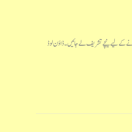
لوڈ کرنے کے لیے نیچے تشریف لے جائیں۔ ڈاؤن لوڈ