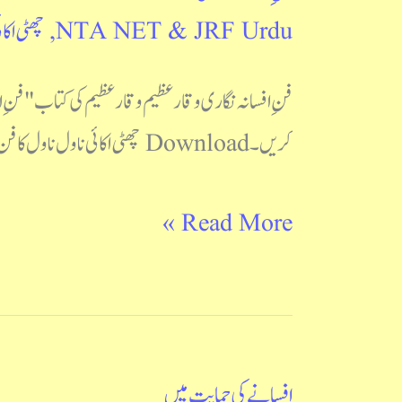
NTA NET & JRF Urdu
,
چھٹی اکائ
افسانہ
نگاری
فنِ افسانہ نگاری وقار عظیم وقار عظیم کی کتاب "فن
کریں۔ Download چھٹی اکائی ناول ناول کا فن : ای ایم فارسٹر ناول کیا ہے: محمد احسن فاروقی و نورالحسن ہاشمی
Read More »
افسانے کی حمایت میں
افسانے