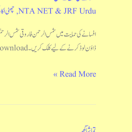
NTA NET & JRF Urdu
,
چھٹی اکائ
کی
حمایت
افسانے کی حمایت میں شمس الرحمن فاروقی شمس الرحم
میں
ڈاؤن لوڈ کرنے کے لیے کلک کریں۔ Download چھٹی اکائی ناول ناول کا فن : ای ایم فارسٹر ناول کیا ہے: محمد احسن
Read More »
تماشا گھر
تماشا