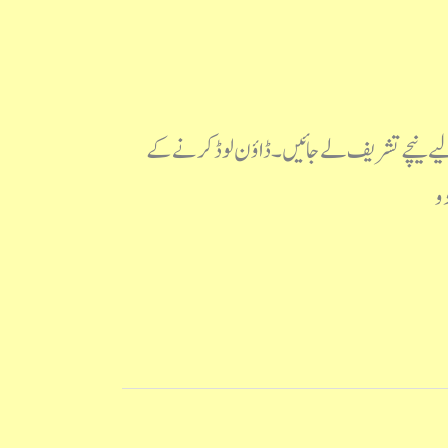
ے لیے نیچے تشریف لے جائیں۔ ڈاؤن لوڈ کرنے کے