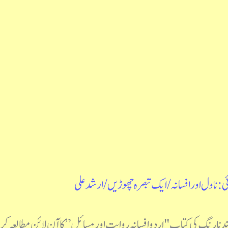
ی : ناول اور افسانہ
/
ایک تبصرہ چھوڑیں
/
ارشد علی
چند نارنگ کی کتاب "اردو افسانہ روایت اور مسائل” کا آن لائن مطالعہ 