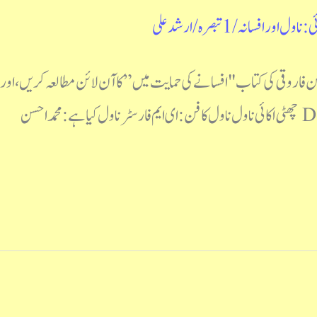
ی : ناول اور افسانہ
/
1 تبصرہ
/
ارشد علی
ٰن فاروقی کی کتاب "افسانے کی حمایت میں” کا آن لائن مطالعہ کریں، ا