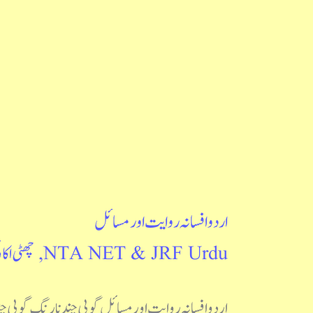
اردو افسانہ روایت اور مسائل
اردو
NTA NET & JRF Urdu
,
چھٹی اکائ
افسانہ
روایت
اردو افسانہ روایت اور مسائل گوپی چند نارنگ گوپی 