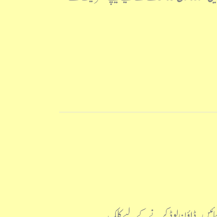
ے جائیں۔ ڈاؤن لوڈ کرنے کے لیے کلک