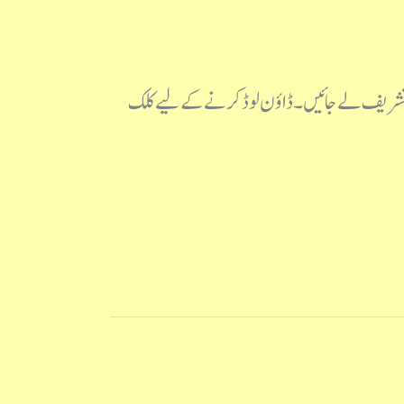
یچے تشریف لے جائیں۔ ڈاؤن لوڈ کرنے کے لیے کلک