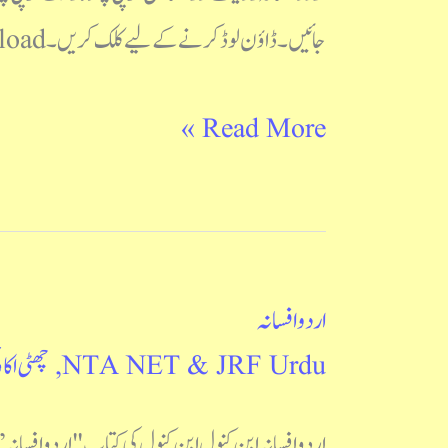
اور
جائیں۔ ڈاؤن لوڈ کرنے کے لیے کلک کریں۔ Download چھٹی اکائی ناول ناول کا فن : ای ایم فارسٹر ناول کیا ہے:
مسائل
Read More »
اردو افسانہ
اردو
NTA NET & JRF Urdu
,
چھٹی اکائ
افسانہ
اردو افسانہ ابنِ کنول ابنِ کنول کی کتاب "اردو افس