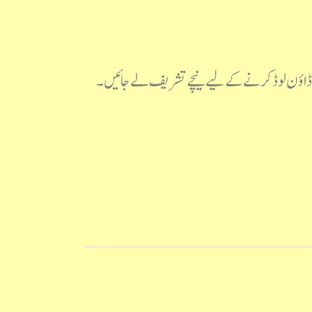
ور ڈاؤن لوڈ کرنے کے لیے نیچے تشریف لے جائیں۔