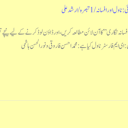
ی : ناول اور افسانہ
/
1 تبصرہ
/
ارشد علی
ِ افسانہ نگاری” کا آن لائن مطالعہ کریں، اور ڈاؤن لوڈ کرنے کے لیے ن