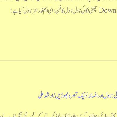
ی : ناول اور افسانہ
/
ایک تبصرہ چھوڑیں
/
ارشد علی
انہ” کا آن لائن مطالعہ کریں، اور ڈاؤن لوڈ کرنے کے لیے نیچے تشریف ل