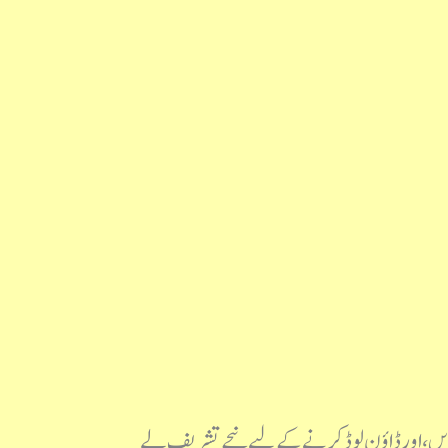
کریں، اور ڈاؤن لوڈ کرنے کے لیے نیچے تشریف لے