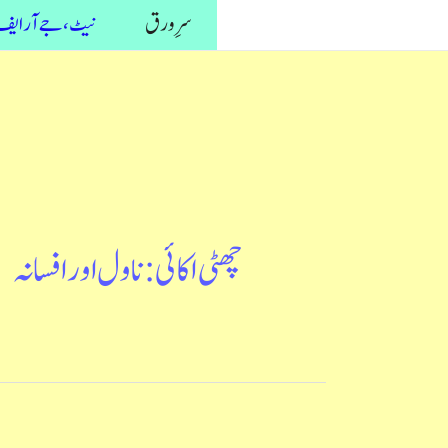
واد
سرِ ورق
نیٹ، جے آر ایف 
ر
ائیں۔
چھٹی اکائی : ناول اور افسانہ