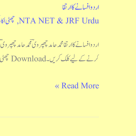
اردو افسانے کا ارتقا
اردو
NTA NET & JRF Urdu
,
چھٹی اکائ
افسانے
کا
اردو افسانے کا ارتقا محمد حامد چھپرویؔ محمد حامد چھپ
ارتقا
کرنے کے لیے کلک کریں۔ Download چھٹی اکائی ناول ناول کا فن : ای ایم فارسٹر ناول کیا ہے: محمد […]
Read More »