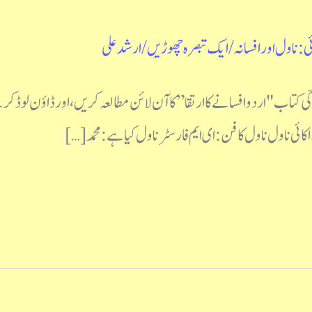
ی : ناول اور افسانہ
/
ایک تبصرہ چھوڑیں
/
ارشد علی
رویؔ کی کتاب "اردو افسانے کا ارتقا ” کا آن لائن مطالعہ کریں، اور ڈاؤن 