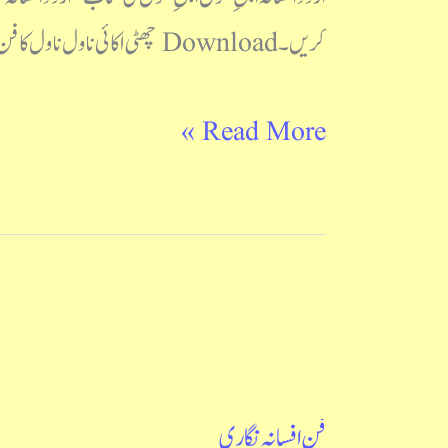
کریں۔ Download چھٹی اکائی ناول ناول کا فن : ای ایم فارسٹر ناول کیا ہے: محمد احسن فاروقی و نورالحسن ہاشمی اردو ناول
Read More »
فنِ افسانہ نگاری
فنِ