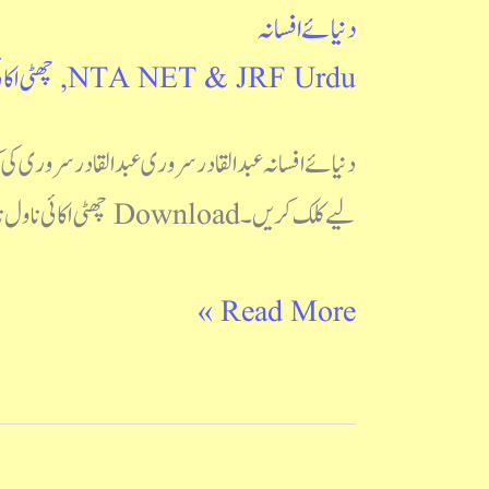
دنیائے افسانہ
دنیائے
NTA NET & JRF Urdu
,
چھٹی اکائ
افسانہ
دنیائے افسانہ عبدالقادر سروری عبدالقادر سروری کی
لیے کلک کریں۔ Download چھٹی اکائی ناول ناول کا فن : ای ایم فارسٹر ناول کیا ہے: محمد احسن فاروقی و نورالحسن ہاشمی اردو
Read More »