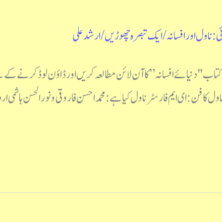
ی : ناول اور افسانہ
/
ایک تبصرہ چھوڑیں
/
ارشد علی
 کتاب "دنیائے افسانہ ” کا آن لائن مطالعہ کریں اور ڈاؤن لوڈ کرنے ک