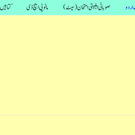
اردو
صوبائی اہلیتی امتحان (سیٹ)
مانو پی ایچ ڈی
کتابیں