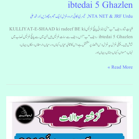
ibtedai 5 Ghazlen
NTA NET & JRF Urdu
,
تیسری اکائی: اردو غزل
/
ایک تبصرہ چھوڑیں
/
ارشد علی
کلیاتِ شاد ردیف "ب” کی ابتدائی پانچ غزلیں KULLIYAT-E-SHAAD ki radeef BE ki
ibtedai 5 Ghazlen ردیف "ب” اس ردیف سے سات غزلیں ہیں جن میں سے پانچ غزلیں نصاب میں
شامل ہیں۔ پہلی غزل یہ غزل دس اشعار پر مشتمل ہے، اس کا قافیہ عیاں، کہاں، درمیاں، ارمغاں، مکاں،یہاں،
نہاں،مسواں، کہاں، جناں، یہاں اور
Read More »
UGC
NET
&
JRF
Urdu
July