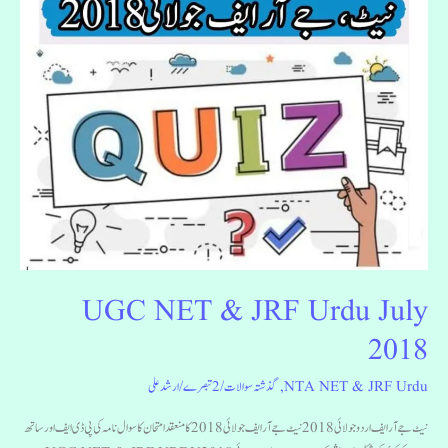
2018
UGC NET & JRF Urdu July
2018
NTA NET & JRF Urdu
,
گذشتہ سوالات
/
2 تبصرے
/
ارشد علی
نیٹ جے آر ایف اردو جولائی 2018 نیٹ جے آر ایف جولائی 2018 کا منعقدامتحان کا سوال نامہ کی پی ڈی ایف اور ساتھ