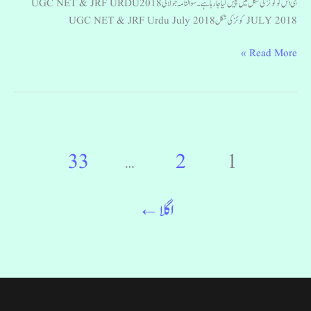
ہی اس کو کوئز کی شکل میں پیش کیا جا رہا ہے۔ سوالنامہ جولائی 2018 UGC NET & JRF URDU
JULY 2018 کوئز کی شکل UGC NET & JRF Urdu July 2018
Read More »
33
…
2
1
اگلا
←