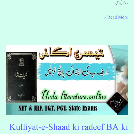
زندگانی، آنی،
Read More »
Kulliyat-
e-
Shaad
ki
radeef
BA
ki
ibtedai
5
Ghazlen
Kulliyat-e-Shaad ki radeef BA ki