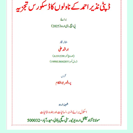
کا
ڈسکورس
تجزیہ