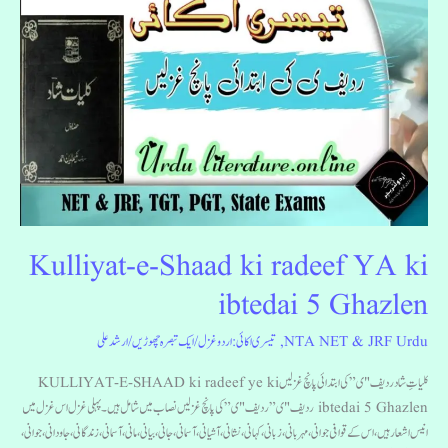
Kulliyat-
e-
Shaad
ki
radeef
YA
ki
ibtedai
5
Ghazlen
Kulliyat-e-Shaad ki radeef YA ki
ibtedai 5 Ghazlen
NTA NET & JRF Urdu
,
تیسری اکائی: اردو غزل
/
ایک تبصرہ چھوڑیں
/
ارشد علی
کلیاتِ شاد ردیف "ی” کی ابتدائی پانچ غزلیں KULLIYAT-E-SHAAD ki radeef ye ki
ibtedai 5 Ghazlen ردیف "ی” ردیف "ی” کی پانچ غزلیں نصاب میں شامل ہیں۔ پہلی غزل اس غزل میں
انیس اشعار ہیں، اس کے قوافی جوانی، مہربانی، زبانی ، کہانی، نشانی، آشیانی، آسمانی، جانی، بیانی، مانی، آسمانی، زندگانی، جاودانی، جوانی،