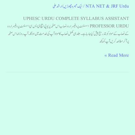
NTA NET & JRF Urdu
/
ایک تبصرہ چھوڑیں
/
ارشد علی
UPHESC URDU COMPLETE SYLLABUS ASSISTANT
PROFESSOR URDU اسسٹنٹ پروفیسر اردو نصاب اس صفحہ پر یوپی ایچ ای ایس سی اسسٹنٹ پروفیسر اردو
کے نصاب کے مواد کو بتدریج پیش کیا جا رہا ہے۔ جلد ہی مکمل نصاب کا مواد آپ کی خدمت میں ہوگا۔آپ روزانہ اس صفحہ
پر آ کر مطالعہ کریں آپ کو کچھ
Read More »