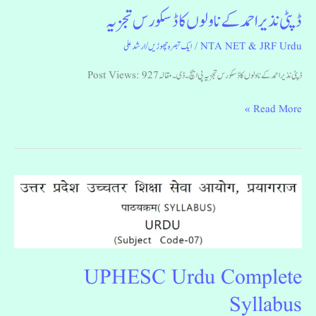
ڈپٹی نذیر احمد کے ناولوں کا ڈسکورس تجزیہ
NTA NET & JRF Urdu
/
ایک تبصرہ چھوڑیں
/
ارشد علی
ڈپٹی نذیر احمد کے ناولوں کا ڈسکورس تجزیہ پی ایچ۔ ڈی۔ مقالہ Post Views: 927
Read More »
UPHESC
Urdu
Complete
Syllabus
UPHESC Urdu Complete
Syllabus