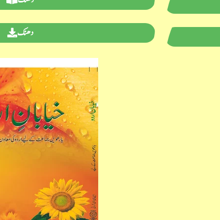
دھنک
دھنک