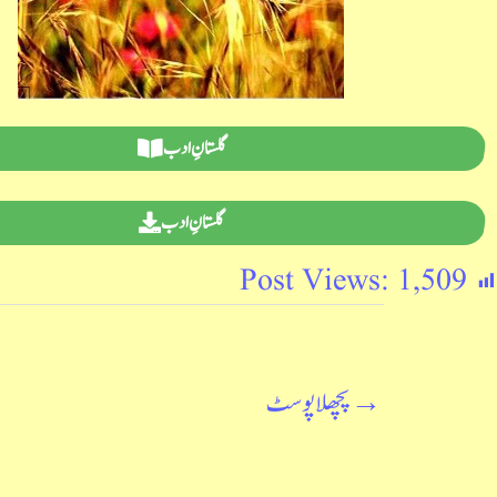
گلستانِ ادب
گلستانِ ادب
Post Views:
1,509
→
پچھلا پوسٹ