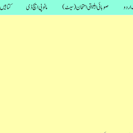
اردو
صوبائی اہلیتی امتحان (سیٹ)
مانو پی ایچ ڈی
کتابیں