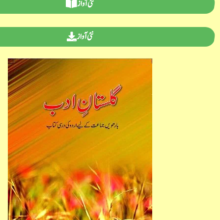
نئی آواز
نئی آواز