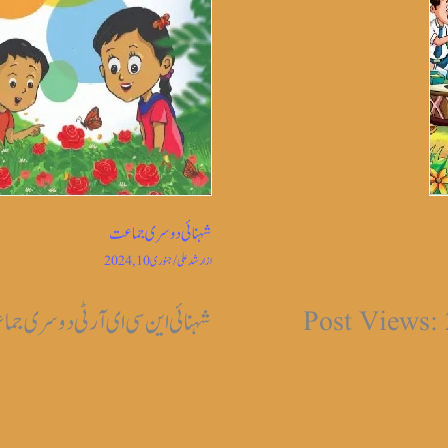
شہنائی دوسری جماعت
از
ارشد علی
/
جنوری 10, 2024
شہنائی این سی ای آر ٹی دوسری جماعت Views: 1,830