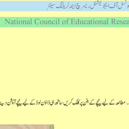
ونسل آف ایجوکیشنل ریسرچ ایند ٹریننگ سینٹر
National Council of Educational Rese
۔
مطالعہ کے لیے نیچے کے بٹن پر کلک کریں ساتھ ہی ڈاؤن لوڈ کے لیے نیچے آپشن دیئ