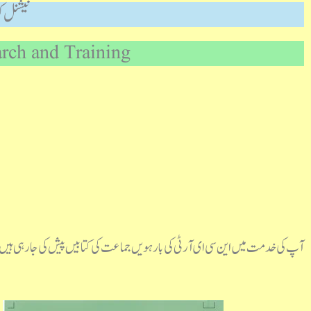
نیشنل ک
arch and Training
آپ کی خدمت میں این سی ای آر ٹی کی بارہویں جماعت کی کتابیں پیش کی جارہی ہیں