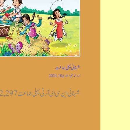
شہنائی پہلی جماعت
از
ارشد علی
/
جنوری 10, 2024
شہنائی این سی ای آر ٹی پہلی جماعت Post Views: 2,297