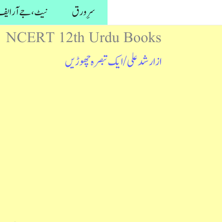
واد
سرِ ورق
نیٹ، جے آر ایف 
ر
NCERT 12th Urdu Books
ائیں۔
از
ارشد علی
/
ایک تبصرہ چھوڑیں