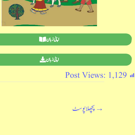
اپنی زبان
اپنی زبان
Post Views:
1,129
→
پچھلا پوسٹ