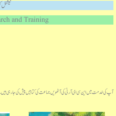
نیشنل ک
arch and Training
آپ کی خدمت میں این سی ای آر ٹی کی آٹھویں جماعت کی کتابیں پیش کی جارہی ہیں