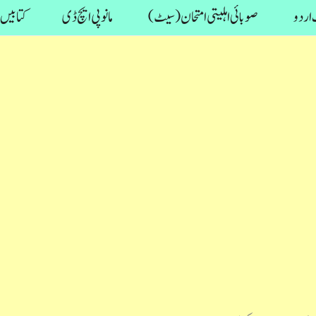
اردو
صوبائی اہلیتی امتحان (سیٹ)
مانو پی ایچ ڈی
کتابیں