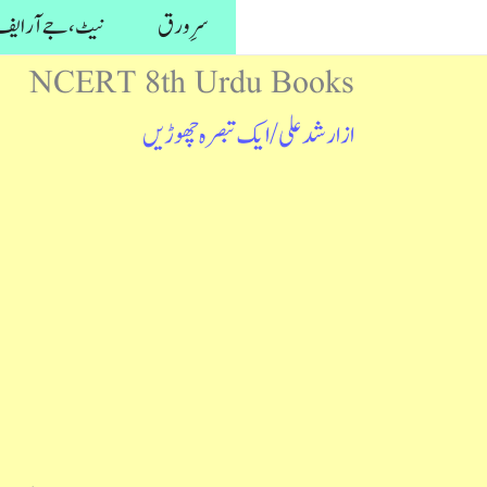
واد
سرِ ورق
نیٹ، جے آر ایف 
ر
NCERT 8th Urdu Books
ائیں۔
از
ارشد علی
/
ایک تبصرہ چھوڑیں