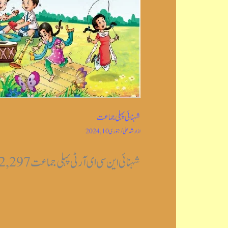
شہنائی پہلی جماعت
از
ارشد علی
/
جنوری 10, 2024
شہنائی این سی ای آر ٹی پہلی جماعت Post Views: 2,297