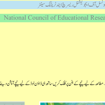
ونسل آف ایجوکیشنل ریسرچ ایند ٹریننگ سینٹر
National Council of Educational Rese
۔
مطالعہ کے لیے نیچے کے بٹن پر کلک کریں ساتھ ہی ڈاؤن لوڈ کے لیے نیچے آپشن دیئے