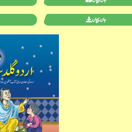
جان پہچان
جان پہچان