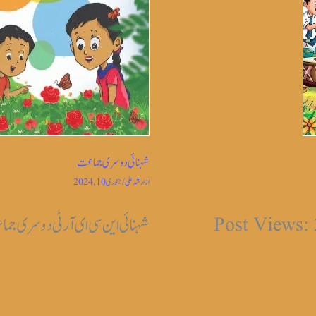
شہنائی دوسری جماعت
از
ارشد علی
/
جنوری 10, 2024
شہنائی این سی ای آر ٹی دوسری جماعت Views: 1,830