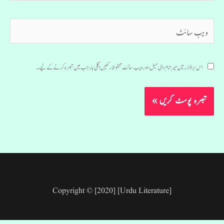
ویب
سائٹ
اس براؤزر میں میرا نام، ای میل، اور ویب سائٹ محفوظ رکھیں اگلی بار جب میں تبصرہ کرنے کےلیے۔
Copyright © [2020] [Urdu Literature]