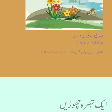
ابتدائی اردو تیسری جماعت
از
ارشد علی
/
جنوری 10, 2024
ابتدائی اردو این سی ای آر ٹی تیسری جماعت Post Views: 2,253
ایک تبصرہ چھوڑیں