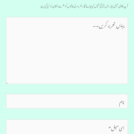
آپ کا ای میل ایڈریس شائع نہیں کیا جائے گا۔
ضروری خانوں کو
*
سے نشان زد کیا گیا ہے
یہاں
تحریر
کریں۔۔
نام
ای
میل*