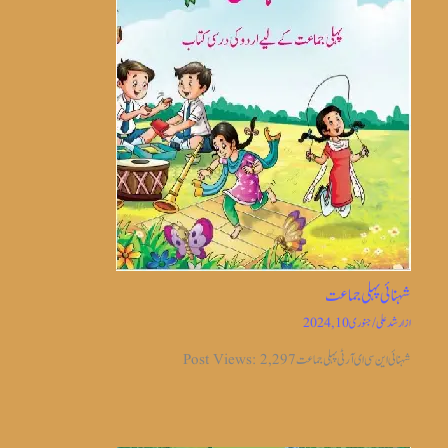
شہنائی پہلی جماعت
از
ارشد علی
/
جنوری 10, 2024
شہنائی این سی ای آر ٹی پہلی جماعت Post Views: 2,297