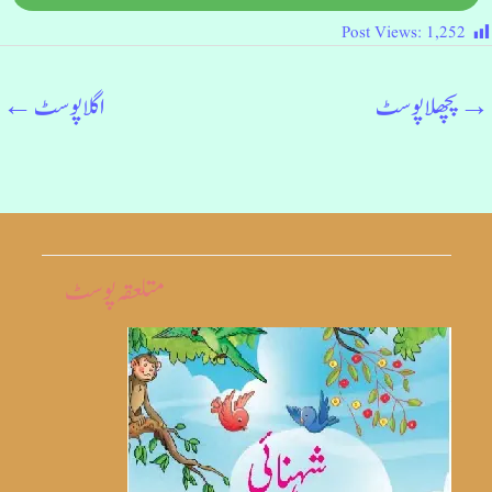
Post Views:
1,252
→
پچھلا پوسٹ
اگلا پوسٹ
←
متلعقہ پوسٹ