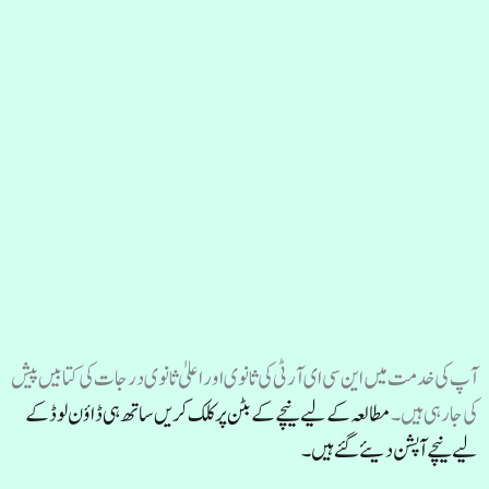
آپ کی خدمت میں این سی ای آر ٹی کی ثانوی اور اعلیٰ ثانوی درجات کی کتابیں پیش
کی جارہی ہیں۔
مطالعہ کے لیے نیچے کے بٹن پر کلک کریں ساتھ ہی ڈاؤن لوڈ کے
لیے نیچے آپشن دیئے گئے ہیں۔