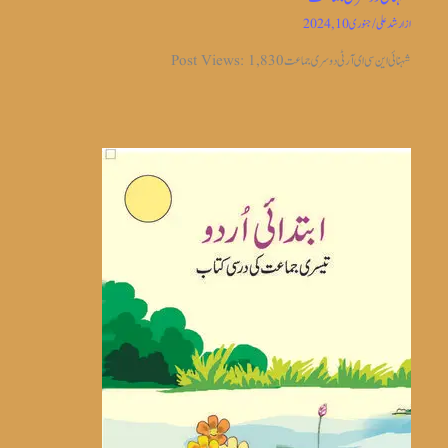
از
ارشد علی
/
جنوری 10, 2024
شہنائی این سی ای آر ٹی دوسری جماعت Post Views: 1,830