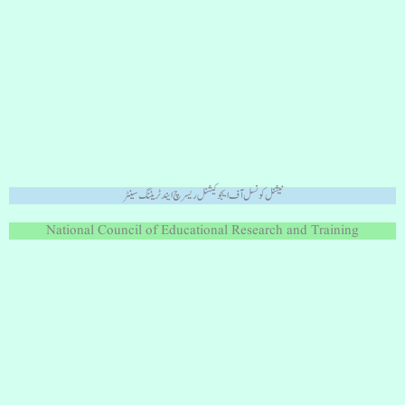
نیشنل کونسل آف ایجوکیشنل ریسرچ ایند ٹریننگ سینٹر
National Council of Educational Research and Training