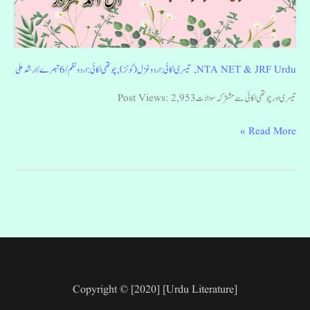
NTA NET & JRF Urdu
,
تیسری اکائی: اردو غزل (کوئز)
,
چوتھی اکائی: اردو نظم
/
6 تبصرے
/
ارشد علی
تیسری اور چوتھی اکائی سے مشترکہ سوالات Post Views: 2,953
Read More »
Copyright © [2020] [Urdu Literature]