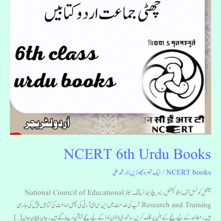
NCERT 6th Urdu Books
NCERT books
/
ایک تبصرہ چھوڑیں
/
ارشد علی
نیشنل کونسل آف ایجوکیشنل ریسرچ ایند ٹریننگ سینٹر National Council of Educational
Research and Training آپ کی خدمت میں این سی ای آر ٹی کی چھٹی جماعت کی کتابیں پیش کی جارہی
ہیں۔مطالعہ کے لیے نیچے کے بٹن پر کلک کریں ساتھ ہی ڈاؤن لوڈ کے لیے نیچے آپشن دیئے گئے ہیں۔ جان پہچان جان […]