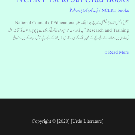
NCERT books
/
ایک تبصرہ چھوڑیں
/
ارشد علی
نیشنل کونسل آف ایجوکیشنل ریسرچ ایند ٹریننگ سینٹر National Council of Educational
Research and Training آپ کی خدمت میں این سی ای آر ٹی کی پہلی سے پانچویں جماعت کی کتابیں پیش
کی جارہی ہیں۔مطالعہ کے لیے نیچے کے بٹن پر کلک کریں ساتھ ہی ڈاؤن لوڈ کے لیے نیچے آپشن دیئے گئے ہیں۔ شہنائی
Read More »
Copyright © [2020] [Urdu Literature]