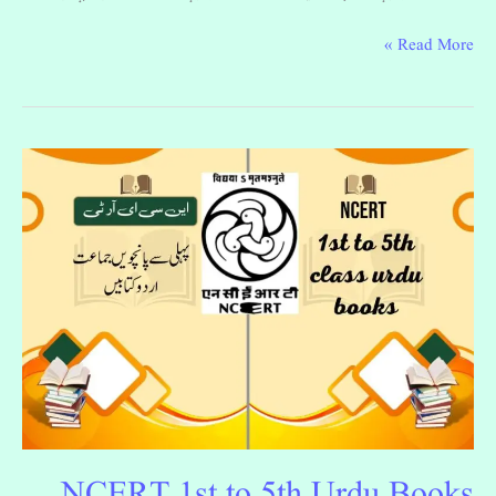
Read More »
NCERT
1st
to
5th
Urdu
Books
NCERT 1st to 5th Urdu Books