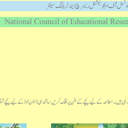
ونسل آف ایجوکیشنل ریسرچ ایند ٹریننگ سینٹر
National Council of Educational Rese
رہی ہیں۔مطالعہ کے لیے نیچے کے بٹن پر کلک کریں ساتھ ہی ڈاؤن لوڈ کے لیے نیچے آ