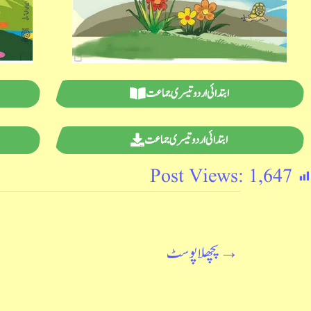
ابتدائی اردو تیسری جماعت
ابتدائی اردو تیسری جماعت
Post Views:
1,647
→
پچھلا پوسٹ