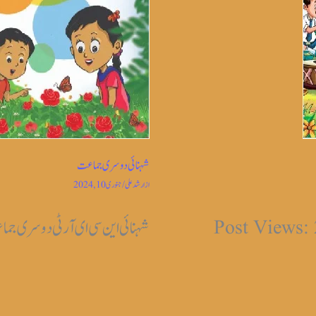
شہنائی دوسری جماعت
از
ارشد علی
/
جنوری 10, 2024
شہنائی این سی ای آر ٹی دوسری جماعت Views: 1,830