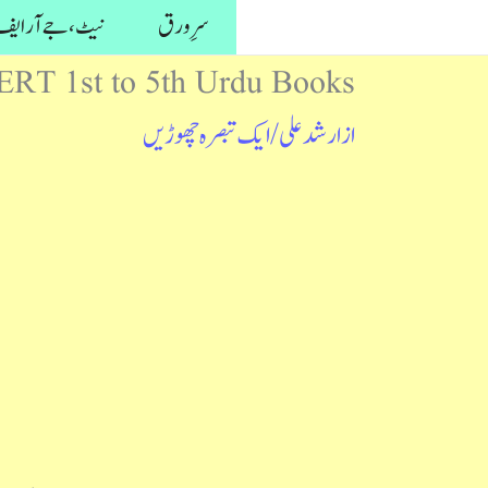
واد
سرِ ورق
نیٹ، جے آر ایف 
ر
RT 1st to 5th Urdu Books
ائیں۔
از
ارشد علی
/
ایک تبصرہ چھوڑیں