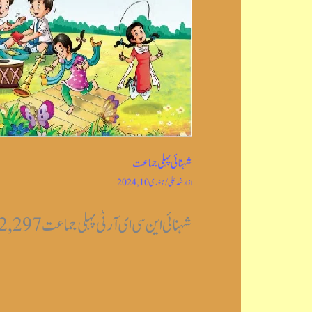
شہنائی پہلی جماعت
از
ارشد علی
/
جنوری 10, 2024
شہنائی این سی ای آر ٹی پہلی جماعت Post Views: 2,297