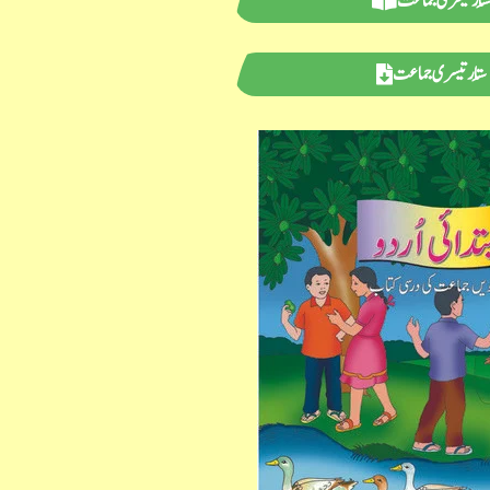
ِتار تیسری جماعت
سِتار تیسری جماعت