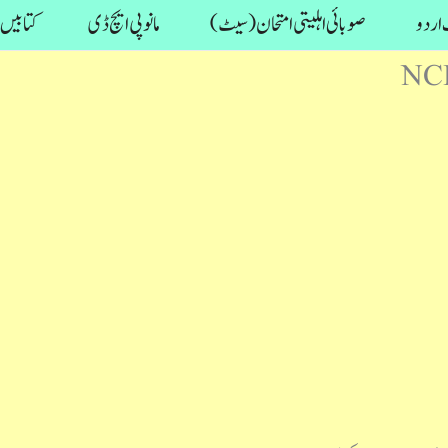
اردو
صوبائی اہلیتی امتحان (سیٹ)
مانو پی ایچ ڈی
کتابیں
NCE