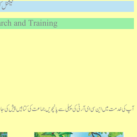
نیشنل ک
arch and Training
آپ کی خدمت میں این سی ای آر ٹی کی پہلی سے پانچویں جماعت کی کتابیں پیش کی جا