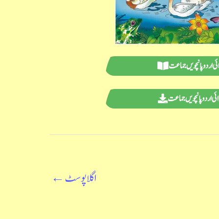
ائی اردو پانچویں جماعت
ائی اردو پانچویں جماعت
اگلا پوسٹ
←