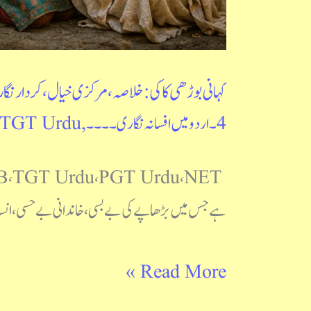
پریم
چند
کہانی بوڑھی کاکی: خلاصہ، مرکزی خیال، کردار نگاری
4۔ اردو میں افسانہ نگاری ۔۔۔۔
,
TGT Urdu
ہے جس میں بڑھاپے کی بے بسی، خاندانی بے حسی، انسانی
Read More »