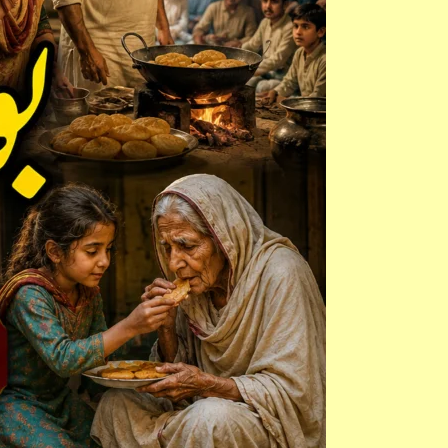
خلاصہ،
مرکزی
خیال،
کردار
نگاری
اور
اہم
سوالات
|
منشی