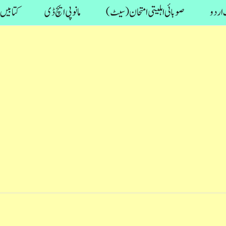
اردو
صوبائی اہلیتی امتحان (سیٹ)
مانو پی ایچ ڈی
کتابیں