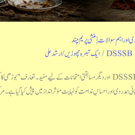
 اور اہم سوالات | منشی پریم چند
DSSSB 
/
ایک تبصرہ چھوڑیں
/
ارشد علی
DSSSB، TGT Urdu، PGT Urdu، NET اور دیگر مسابقتی امتحانات کے لیے مفید۔ تعارف
 ہمدردی اور احساسِ ندامت کو نہایت مؤثر انداز میں پیش کیا گیا ہے۔ مر