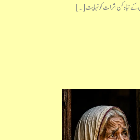
 کے تباہ کن اثرات کو نہایت […]