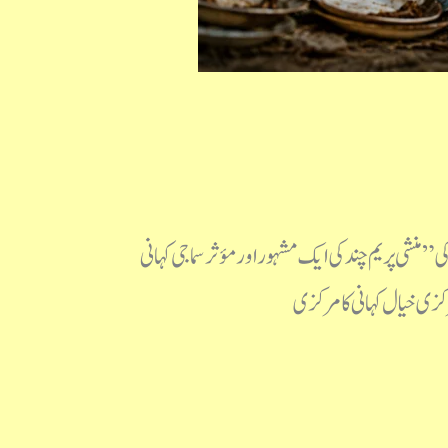
 "بوڑھی کاکی” منشی پریم چند کی ایک مشہور اور مؤثر سماجی کہانی
کزی خیال کہانی کا مرکزی