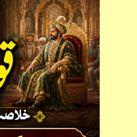
قول
کا
پاس:
خلاصہ،
مرکزی
خیال،
کردار
نگاری
اور