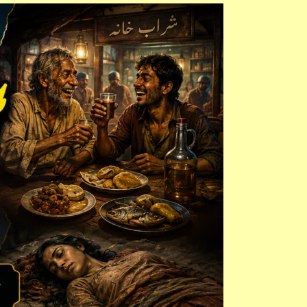
افسانہ
کفن:
خلاصہ،
مرکزی
خیال،
کردار
نگاری
اور
اہم