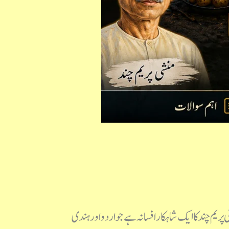
 "کفن” منشی پریم چند کا ایک شاہکار افسانہ ہے جو اردو اور ہندی