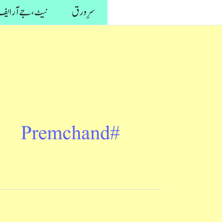
واد
سرِ ورق
نیٹ، جے آر ایف 
ر
ائیں۔
#Premchand