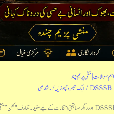
ہم سوالات | منشی پریم چند
DSSSB 
/
ایک تبصرہ چھوڑیں
/
ارشد علی
DSSSB، TGT Urdu، PGT Urdu، NET اور دیگر مسابقتی امتحانات کے لیے مفید۔ تعارف