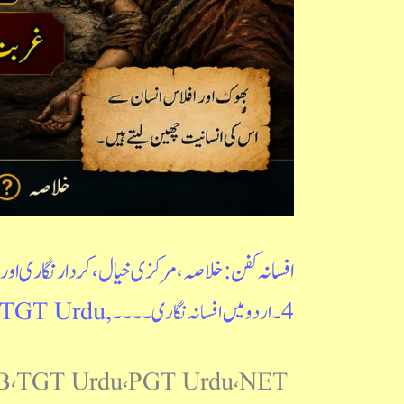
سوالات
|
منشی
پریم
چند
افسانہ کفن: خلاصہ، مرکزی خیال، کردار نگاری اور ا
4۔ اردو میں افسانہ نگاری ۔۔۔۔
,
TGT Urdu