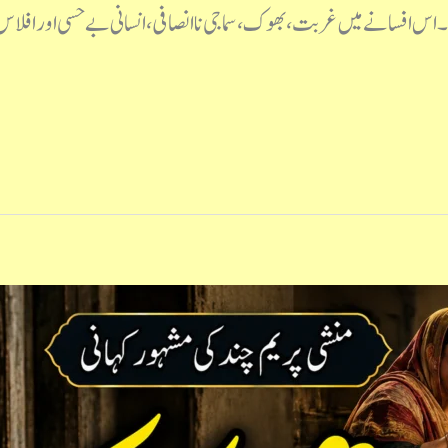
 اس افسانے میں غربت، بھوک، سماجی ناانصافی، انسانی بے حسی اور افلاس